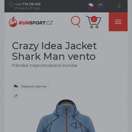
+420
774 118 065
(Po–pá: 8–15 hod.)
0
Crazy Idea Jacket
Shark Man vento
Pánská nepromokavá bunda
Doprava zdarma