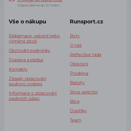
Odpovídáme do 12 hodin
Vše o nákupu
Runsport.cz
Reklamace, vrácení nebo
Boty
výměna zboží
O nás
Obchodní podmínky
Reflective řada
Doprava a platba
Oblečení
Kontakty
Prodejna
Zásady zpracování
Batohy
souborů cookies
Shoe selector
Informace o zpracování
osobních údajů
Blog
Doplňky
Team