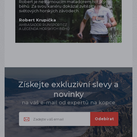
Robert je nestárnoucím matadorem horských
běhů. Za svou kariéru dokázal zvítězit v mnoha
světových horských závodech.
Robert Krupička
AMBASADOR RUNSPORT.CZ
A LEGENDA HORSKÝCH BĚHŮ
Získejte exkluzivní slevy a
novinky
na váš e-mail od expertů na kopce