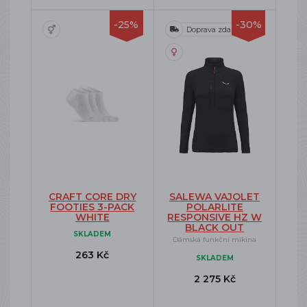
-25%
-30%
Doprava zdarma
CRAFT CORE DRY
SALEWA VAJOLET
FOOTIES 3-PACK
POLARLITE
WHITE
RESPONSIVE HZ W
BLACK OUT
SKLADEM
Dámská funkční mikina
263 Kč
SKLADEM
2 275 Kč