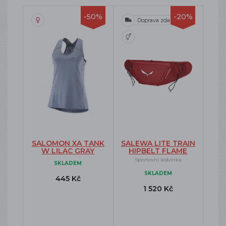
-50%
-20%
Doprava zdarma
SALOMON XA TANK
SALEWA LITE TRAIN
W LILAC GRAY
HIPBELT FLAME
Sportovní ledvinka
SKLADEM
SKLADEM
445 Kč
1 520 Kč