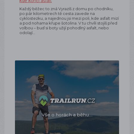
kde končí asfalt
Každý běžec to zná Vyrazíš z domu po chodníku,
po pár kilometrech tě cesta zavede na
cyklostezku, a najednou jsi mezi poli, kde asfalt mizí
a pod nohama křupe šotolina. V tu chvíli stojíš před
volbou – buď si boty užijí pohodlný asfalt, nebo
odolají…
Vše o horách a běhu…