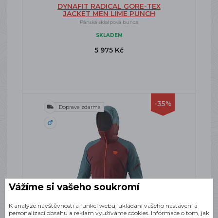
DYNAFIT RADICAL GORE-TEX
JACKET MEN LIME PUNCH
Pánská skialpová bunda
SKLADEM
5 975 Kč
-35%
Doprava zdarma
Vážíme si vašeho soukromí
K analýze návštěvnosti a funkcí webu, ukládání vašeho nastavení a
personalizaci obsahu a reklam využíváme cookies. Informace o tom, jak