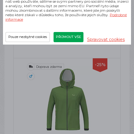
náš web používáte, sdílíme se svými partnery pro sociální média, inzerci
DYNAFIT TRANSALPER GORE-TEX
a analýzy, kteří mohou být ze zemí mimo EU. Partneři tyto údaje
JACKET M MALLARD BLUE
mohou zkombinovat s dalšími informacemi, které jste jim poskytli
nebo které získali v důsledku toho, že používáte jejich služby.
Podrobné
Pánská nepromokavá bunda
informace
SKLADEM
5 915 Kč
Pouze nezbytné cookies
PŘIJMOUT VŠE
Spravovat cookies
-25%
Doprava zdarma