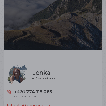
Lenka
Váš expert na kopce
+420
774 118 065
Po–pá: 8–15 hod.
info@runsport.cz