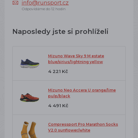
info@runsport.cz
Odpovídáme do 12 hodin
Naposledy jste si prohlíželi
Mizuno Wave Sky 9 M estate
blue/sirius/lightning yellow
4 221 Kč
Mizuno Neo Accera U orange/lime
pulp/black
4 491 Kč
Compressport Pro Marathon Socks
V2.0 sunflower/white