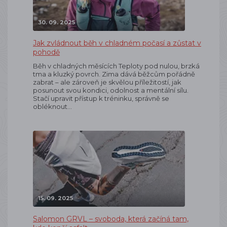
30. 09. 2025
Jak zvládnout běh v chladném počasí a zůstat v
pohodě
Běh v chladných měsících Teploty pod nulou, brzká
tma a kluzký povrch. Zima dává běžcům pořádně
zabrat – ale zároveň je skvělou příležitostí, jak
posunout svou kondici, odolnost a mentální sílu.
Stačí upravit přístup k tréninku, správně se
obléknout…
15. 09. 2025
Salomon GRVL – svoboda, která začíná tam,