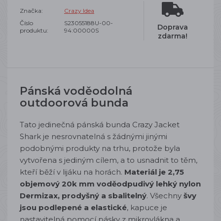
Značka:
Crazy Idea
Číslo
S23055188U-00-
Doprava
produktu:
94:00000S
zdarma!
Pánská voděodolná
outdoorová bunda
Tato jedinečná pánská bunda Crazy Jacket
Shark je nesrovnatelná s žádnými jinými
podobnými produkty na trhu, protože byla
vytvořena s jediným cílem, a to usnadnit to těm,
kteří běží v lijáku na horách.
Materiál je 2,75
objemový 20k mm voděodpudivý lehký nylon
Dermizax, prodyšný a sbalitelný
. Všechny
švy
jsou podlepené a elastické
, kapuce je
nastavitelná pomocí pásky z mikrovlákna a