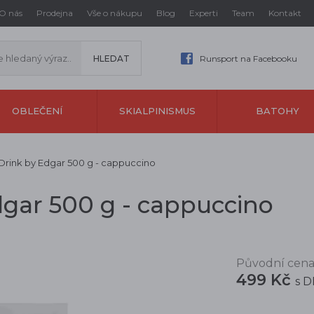
O nás
Prodejna
Vše o nákupu
Blog
Experti
Team
Kontakt
Runsport na Facebooku
OBLEČENÍ
SKIALPINISMUS
BATOHY
Drink by Edgar 500 g - cappuccino
dgar 500 g - cappuccino
Původní cena
499 Kč
s 