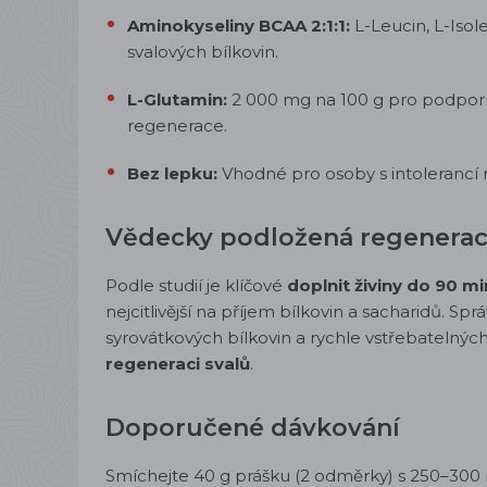
Aminokyseliny BCAA 2:1:1:
L-Leucin, L-Isol
svalových bílkovin.
L-Glutamin:
2 000 mg na 100 g pro podporu
regenerace.
Bez lepku:
Vhodné pro osoby s intolerancí 
Vědecky podložená regenera
Podle studií je klíčové
doplnit živiny do 90 m
nejcitlivější na příjem bílkovin a sacharidů.
Sprá
syrovátkových bílkovin a rychle vstřebatelnýc
regeneraci svalů
.
Doporučené dávkování
Smíchejte 40 g prášku (2 odměrky) s 250–300 