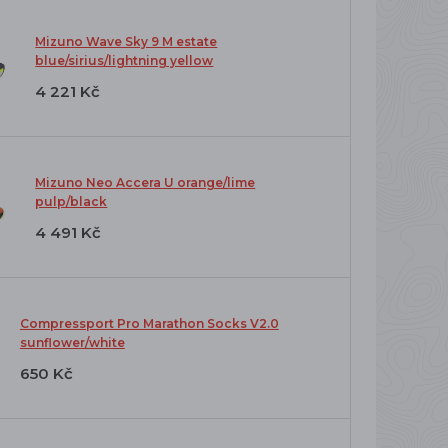
Mizuno Wave Sky 9 M estate
blue/sirius/lightning yellow
4 221 Kč
Mizuno Neo Accera U orange/lime
pulp/black
4 491 Kč
Compressport Pro Marathon Socks V2.0
sunflower/white
650 Kč