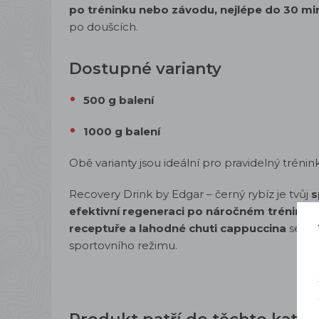
po tréninku nebo závodu, nejlépe do 30 mi
po doušcích.
Dostupné varianty
500 g balení
1000 g balení
Obě varianty jsou ideální pro pravidelný tréni
Recovery Drink by Edgar – černý rybíz je tvůj
s
efektivní regeneraci po náročném trénink
receptuře a lahodné chuti cappuccina
se st
sportovního režimu.