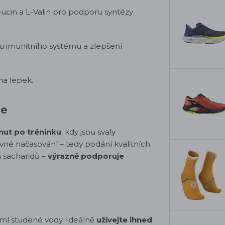
eucin a L-Valin pro podporu syntézy
 imunitního systému a zlepšení
na lepek.
ce
inut po tréninku
, kdy jsou svaly
vné načasování – tedy podání kvalitních
h sacharidů –
výrazně podporuje
ml studené vody.
Ideálně
užívejte ihned