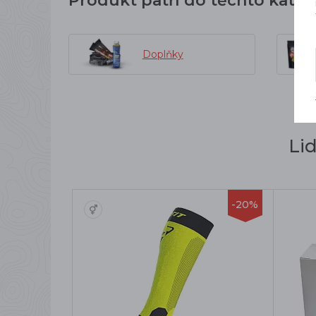
Produkt patří do těchto kateg
Doplňky
Li
-20%