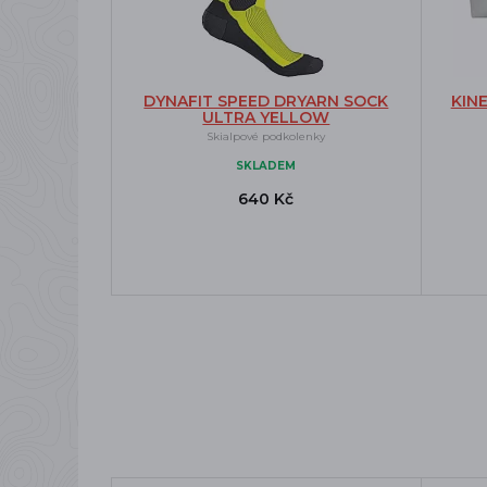
DYNAFIT SPEED DRYARN SOCK
KIN
ULTRA YELLOW
Skialpové podkolenky
SKLADEM
640 Kč