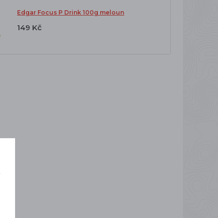
Edgar Focus P Drink 100g meloun
149 Kč
í
o