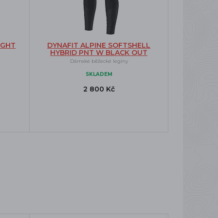
IGHT
DYNAFIT ALPINE SOFTSHELL
HYBRID PNT W BLACK OUT
Dámské běžecké legíny
SKLADEM
2 800 Kč