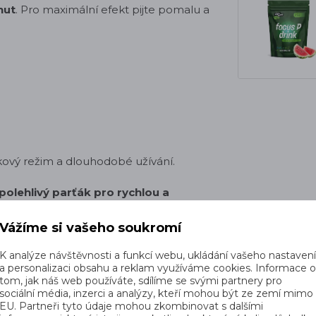
nut
.
Pro maximální efekt pijte pomalu a
nkový režim a dlouhodobé užívání.
polehlivý parťák pro rychlou a
u nebo závodu
.
Díky své
kvalitní
ane neodmyslitelnou součástí tvého
Vážíme si vašeho soukromí
K analýze návštěvnosti a funkcí webu, ukládání vašeho nastaven
a personalizaci obsahu a reklam využíváme cookies. Informace 
tom, jak náš web používáte, sdílíme se svými partnery pro
sociální média, inzerci a analýzy, kteří mohou být ze zemí mimo
EU. Partneři tyto údaje mohou zkombinovat s dalšími