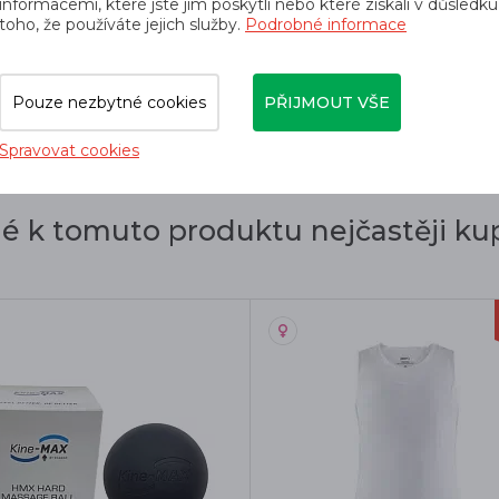
orií
informacemi, které jste jim poskytli nebo které získali v důsledku
toho, že používáte jejich služby.
Podrobné informace
Výživa
Edgar
Pouze nezbytné cookies
PŘIJMOUT VŠE
Spravovat cookies
dé k tomuto produktu nejčastěji kup