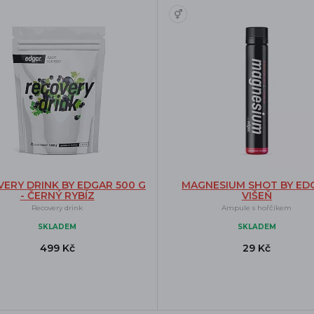
ERY DRINK BY EDGAR 500 G
MAGNESIUM SHOT BY ED
- ČERNÝ RYBÍZ
VIŠEŇ
Recovery drink
Ampule s hořčíkem
SKLADEM
SKLADEM
499 Kč
29 Kč