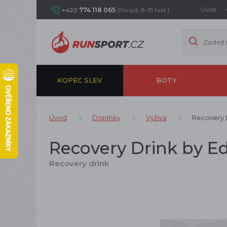
Úvod
+420
774 118 065
(Po–pá: 8–15 hod.)
KOPEC SLEV
BOTY
Úvod
Doplňky
Výživa
Recovery 
Recovery Drink by E
Recovery drink