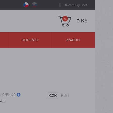
Uživatelský účet
0
0 Kč
DOPLŇKY
ZNAČKY
:
499 Kč
CZK
EUR
DPH