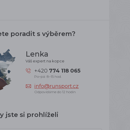
ete poradit s výběrem?
Lenka
Váš expert na kopce
+420
774 118 065
Po–pá: 8–15 hod.
info@runsport.cz
Odpovídáme do 12 hodin
 jste si prohlíželi