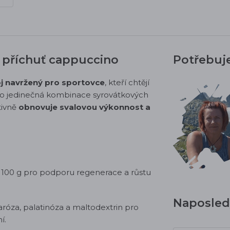
- příchuť cappuccino
Potřebuj
j navržený pro sportovce
, kteří chtějí
o jedinečná kombinace syrovátkových
tivně
obnovuje svalovou výkonnost a
a 100 g pro podporu regenerace a růstu
Naposledy
aróza, palatinóza a maltodextrin pro
í.