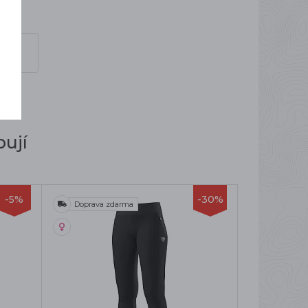
ují
-5%
-30%
Doprava zdarma