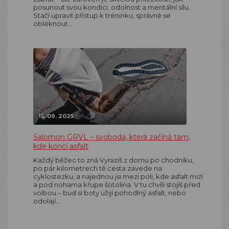
posunout svou kondici, odolnost a mentální sílu.
Stačí upravit přístup k tréninku, správně se
obléknout…
15. 09. 2025
Salomon GRVL – svoboda, která začíná tam,
kde končí asfalt
Každý běžec to zná Vyrazíš z domu po chodníku,
po pár kilometrech tě cesta zavede na
cyklostezku, a najednou jsi mezi poli, kde asfalt mizí
a pod nohama křupe šotolina. V tu chvíli stojíš před
volbou – buď si boty užijí pohodlný asfalt, nebo
odolají…