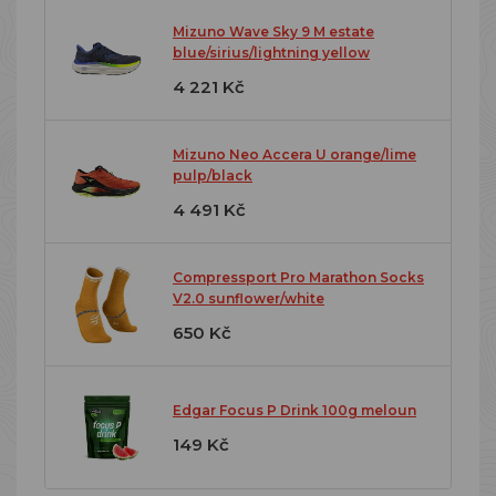
Mizuno Wave Sky 9 M estate
blue/sirius/lightning yellow
4 221 Kč
Mizuno Neo Accera U orange/lime
pulp/black
4 491 Kč
Compressport Pro Marathon Socks
V2.0 sunflower/white
650 Kč
Edgar Focus P Drink 100g meloun
149 Kč