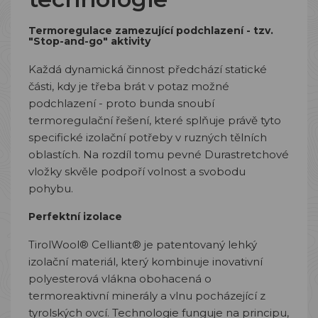
Termoregulace zamezující podchlazení - tzv.
"Stop-and-go" aktivity
Každá dynamická činnost předchází statické
části, kdy je třeba brát v potaz možné
podchlazení - proto bunda snoubí
termoregulační řešení, které splňuje právě tyto
specifické izolační potřeby v ruzných tělních
oblastích. Na rozdíl tomu pevné Durastretchové
vložky skvěle podpoří volnost a svobodu
pohybu.
Perfektní izolace
TirolWool® Celliant® je patentovaný lehký
izolační materiál, který kombinuje inovativní
polyesterová vlákna obohacená o
termoreaktivní minerály a vlnu pocházející z
tyrolských ovcí. Technologie funguje na principu,