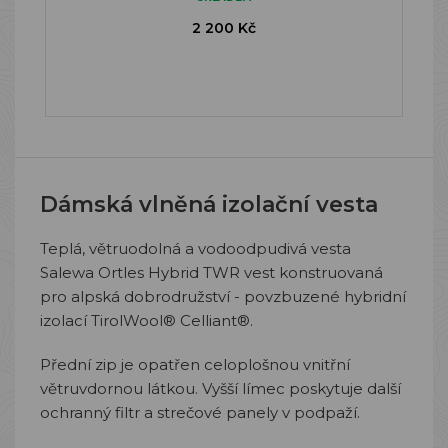
2 200 Kč
Dámská vlněná izolační vesta
Teplá, větruodolná a vodoodpudivá vesta
Salewa Ortles Hybrid TWR vest konstruovaná
pro alpská dobrodružství - povzbuzené hybridní
izolací TirolWool® Celliant®.
Přední zip je opatřen celoplošnou vnitřní
větruvdornou látkou. Vyšší límec poskytuje další
ochranný filtr a strečové panely v podpaží.