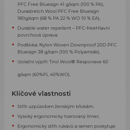
PFC Free Bluesign 41 g/sqm
(100 % PA),
Durastretch Wool PFC Free Bluesign
180g/sqm (68 % PA 22 % WO 10 % EA),
Durable water repellent – PFC-free
Hlavní
povrchová úprava:
Podšívka: Nylon Woven Downproof 20D PFC
Bluesign 38 g/sqm (100 % Polyamide),
Izolační výplň: Tirol Wool®
Responsive 60
g/sqm (60%PL 40%WO)
.
Klíčové vlastnosti
Střih uzpůsoben ženským křivkám.
Vysoký ergonomicky tvarovaný límec.
Ergonomický střih rukávů a ramen poskytuje