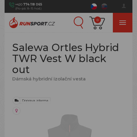
+420
774 118 065
(Po–pá: 8–15 hod.)
0
Salewa Ortles Hybrid
TWR Vest W black
out
Dámská hybridní izolační vesta
Doprava zdarma