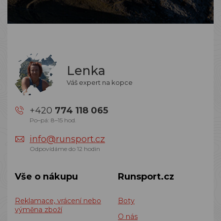
Lenka
Váš expert na kopce
+420
774 118 065
Po–pá: 8–15 hod.
info@runsport.cz
Odpovídáme do 12 hodin
Vše o nákupu
Runsport.cz
Reklamace, vrácení nebo
Boty
výměna zboží
O nás