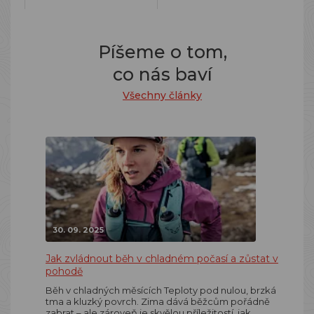
Píšeme o tom,
co nás baví
Všechny články
30. 09. 2025
Jak zvládnout běh v chladném počasí a zůstat v
pohodě
Běh v chladných měsících Teploty pod nulou, brzká
tma a kluzký povrch. Zima dává běžcům pořádně
zabrat – ale zároveň je skvělou příležitostí, jak