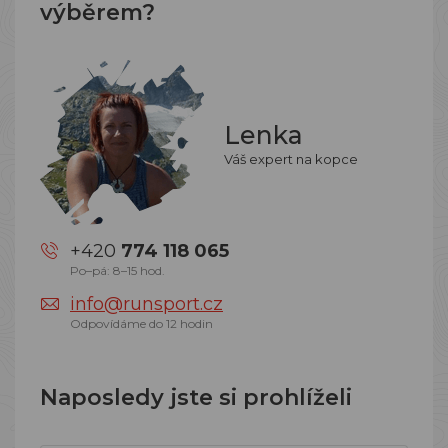
výběrem?
Lenka
Váš expert na kopce
+420
774 118 065
Po–pá: 8–15 hod.
info@runsport.cz
Odpovídáme do 12 hodin
Naposledy jste si prohlíželi