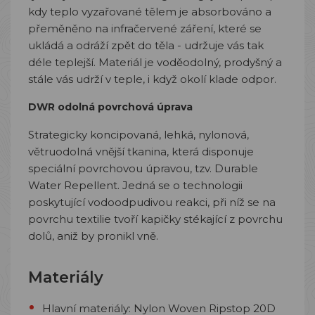
kdy teplo vyzařované tělem je absorbováno a
přeměněno na infračervené záření, které se
ukládá a odráží zpět do těla - udržuje vás tak
déle teplejší. Materiál je voděodolný, prodyšný a
stále vás udrží v teple, i když okolí klade odpor.
DWR odolná povrchová úprava
Strategicky koncipovaná, lehká, nylonová,
větruodolná vnější tkanina, která disponuje
speciální povrchovou úpravou, tzv. Durable
Water Repellent. Jedná se o technologii
poskytující vodoodpudivou reakci, při níž se na
povrchu textilie tvoří kapičky stékající z povrchu
dolů, aniž by pronikl vně.
Materiály
Hlavní materiály:
Nylon Woven Ripstop 20D