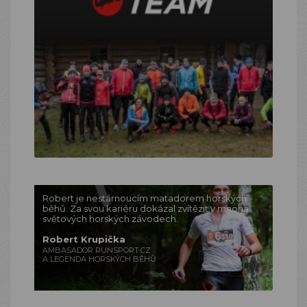
Robert je nestárnoucím matadorem horských
běhů. Za svou kariéru dokázal zvítězit v mnoha
světových horských závodech.
Robert Krupička
AMBASADOR RUNSPORT.CZ
A LEGENDA HORSKÝCH BĚHŮ