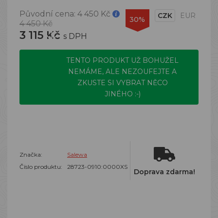
Původní cena:
4 450 Kč
CZK
EUR
30%
4 450 Kč
3 115 Kč
s DPH
TENTO PRODUKT UŽ BOHUŽEL
NEMÁME, ALE NEZOUFEJTE A
ZKUSTE SI VYBRAT NĚCO
JINÉHO :-)
Značka:
Salewa
Číslo produktu:
28723-0910:0000XS
Doprava zdarma!