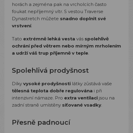
horách a zejména pak na vrcholcích často
foukat nepříjemný vítr. S vestou Traverse
Dynastretch můžete
snadno doplnit své
vrstvení
.
Tato
extrémně lehká vesta
vás
spolehlivě
ochrání před větrem nebo mírným mrholením
a udrží váš trup příjemně v teple
.
Spolehlivá prodyšnost
Díky
vysoké prodyšnosti
látky zůstává vaše
tělesná teplota dobře regulována
i při
intenzivní námaze. Pro
extra ventilaci
jsou na
zadní straně umístěny
síťované vsadky
.
Přesně padnoucí