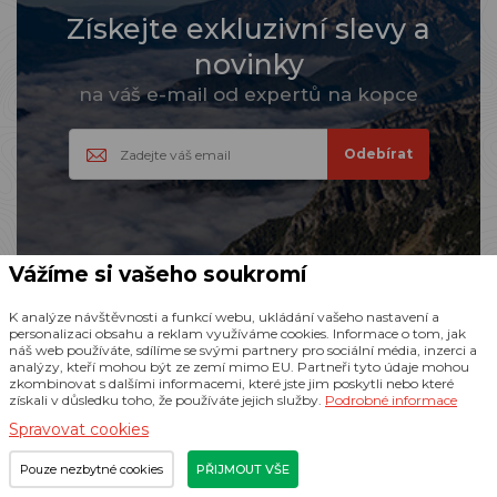
Získejte exkluzivní slevy a
novinky
na váš e-mail od expertů na kopce
Vážíme si vašeho soukromí
K analýze návštěvnosti a funkcí webu, ukládání vašeho nastavení a
personalizaci obsahu a reklam využíváme cookies. Informace o tom, jak
náš web používáte, sdílíme se svými partnery pro sociální média, inzerci a
analýzy, kteří mohou být ze zemí mimo EU. Partneři tyto údaje mohou
zkombinovat s dalšími informacemi, které jste jim poskytli nebo které
získali v důsledku toho, že používáte jejich služby.
Podrobné informace
Spravovat cookies
Pouze nezbytné cookies
PŘIJMOUT VŠE