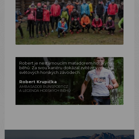
Robert je nestárnoucím matadorem horských
běhů. Za svou kariéru dokázal zvítězit v mnoha
světových horských závodech.
Robert Krupička
AMBASADOR RUNSPORT.CZ
A LEGENDA HORSKÝCH BĚHŮ