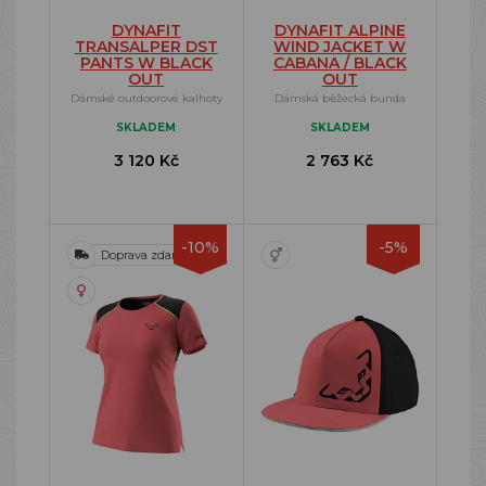
DYNAFIT
DYNAFIT ALPINE
TRANSALPER DST
WIND JACKET W
PANTS W BLACK
CABANA / BLACK
OUT
OUT
Dámské outdoorové kalhoty
Dámská běžecká bunda
SKLADEM
SKLADEM
3 120 Kč
2 763 Kč
-10%
-5%
Doprava zdarma