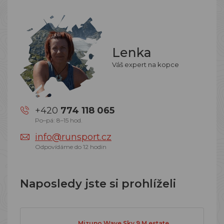
Lenka
Váš expert na kopce
+420
774 118 065
Po–pá: 8–15 hod.
info@runsport.cz
Odpovídáme do 12 hodin
Naposledy jste si prohlíželi
Mizuno Wave Sky 9 M estate