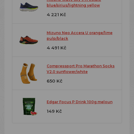
blue/sirius/lightning yellow
4 221 Kč
Mizuno Neo Accera U orange/lime
pulp/black
4 491 Kč
Compressport Pro Marathon Socks
V2.0 sunflower/white
650 Kč
Edgar Focus P Drink 100g meloun
149 Kč