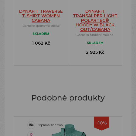
DYNAFIT TRAVERSE
DYNAFIT
T-SHIRT WOMEN
TRANSALPER LIGHT
CABANA
POLARTEC®
HOODY W BLACK
Dámské sportovní tričko
OUT/CABANA
SKLADEM
Dámská funkční mikina
1 062 Kč
SKLADEM
2 925 Kč
Podobné produkty
-10%
Doprava zdarma