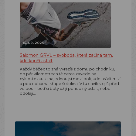
15. 09. 2025
Salomon GRVL – svoboda, která začíná tam,
kde končí asfalt
Každý běžec to zná Vyrazíš z domu po chodníku,
po pár kilometrech tě cesta zavede na
cyklostezku, a najednou jsi mezi poli, kde asfalt mizí
a pod nohama křupe šotolina. V tu chvíli stojíš před
volbou – buď si boty užijí pohodlný asfalt, nebo
odolají…