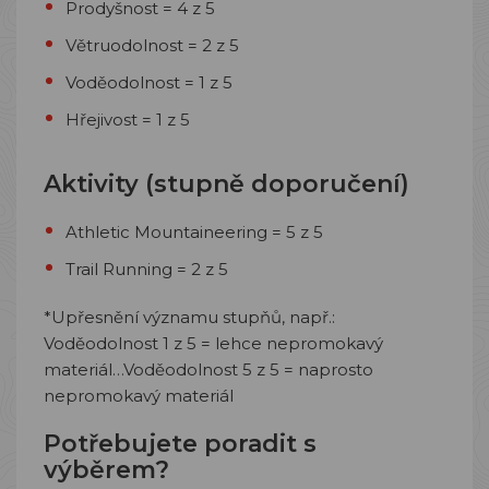
Prodyšnost = 4 z 5
Větruodolnost = 2 z 5
Voděodolnost = 1 z 5
Hřejivost = 1 z 5
Aktivity (stupně doporučení)
Athletic Mountaineering = 5 z 5
Trail Running = 2 z 5
*Upřesnění významu stupňů, např.:
Voděodolnost 1 z 5 = lehce nepromokavý
materiál…Voděodolnost 5 z 5 = naprosto
nepromokavý materiál
Potřebujete poradit s
výběrem?