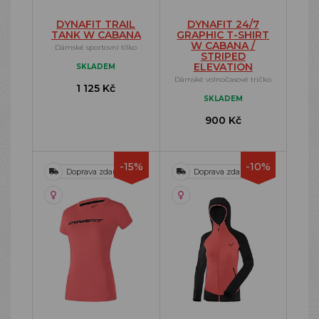
DYNAFIT TRAIL
DYNAFIT 24/7
TANK W CABANA
GRAPHIC T-SHIRT
W CABANA /
Dámské sportovní tílko
STRIPED
ELEVATION
SKLADEM
Dámské volnočasové tričko
1 125 Kč
SKLADEM
900 Kč
-15%
-10%
Doprava zdarma
Doprava zdarma