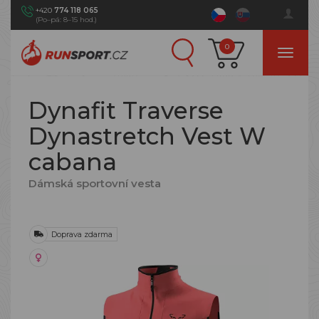
+420
774 118 065
(Po–pá: 8–15 hod.)
0
Dynafit Traverse
Dynastretch Vest W
cabana
Dámská sportovní vesta
Doprava zdarma