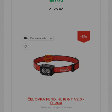
SKLADEM
2 125 Kč
-5%
Doprava zdarma
ČELOVKA FENIX HL18R-T V2.0 -
ČERNÁ
Běžecká nabíjecí čelovka