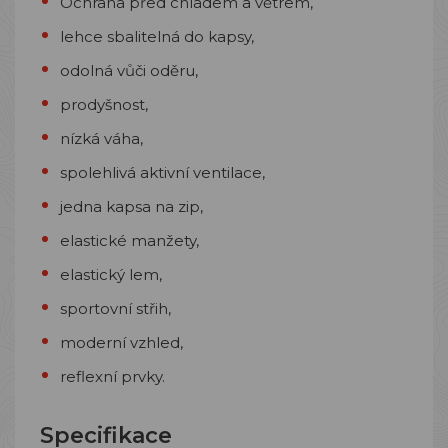
Ochrana před chladem a větrem,
lehce sbalitelná do kapsy,
odolná vůči oděru,
prodyšnost,
nízká váha,
spolehlivá aktivní ventilace,
jedna kapsa na zip,
elastické manžety,
elastický lem,
sportovní střih,
moderní vzhled,
reflexní prvky.
Specifikace