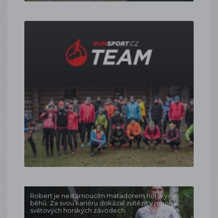
Robert je nestárnoucím matadorem horských
běhů. Za svou kariéru dokázal zvítězit v mnoha
světových horských závodech.