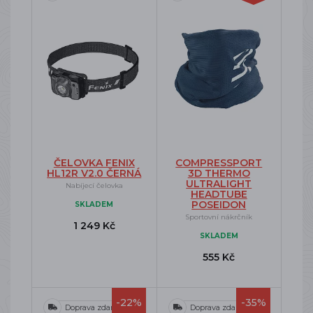
ČELOVKA FENIX
COMPRESSPORT
HL12R V2.0 ČERNÁ
3D THERMO
ULTRALIGHT
Nabíjecí čelovka
HEADTUBE
POSEIDON
SKLADEM
Sportovní nákrčník
1 249 Kč
SKLADEM
555 Kč
-22%
-35%
Doprava zdarma
Doprava zdarma