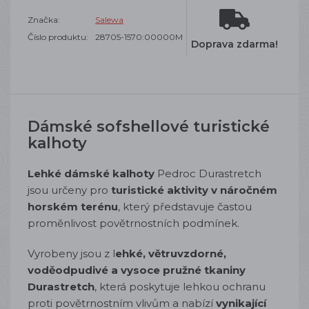
Značka:
Salewa
Číslo produktu:
28705-1570:00000M
Doprava zdarma!
Dámské sofshellové turistické
kalhoty
Lehké dámské kalhoty
Pedroc Durastretch
jsou určeny pro
turistické aktivity v náročném
horském terénu
, který představuje častou
proměnlivost povětrnostních podmínek.
Vyrobeny jsou z l
ehké, větruvzdorné,
voděodpudivé a vysoce pružné tkaniny
Durastretch
, která poskytuje lehkou ochranu
proti povětrnostním vlivům a nabízí
vynikající