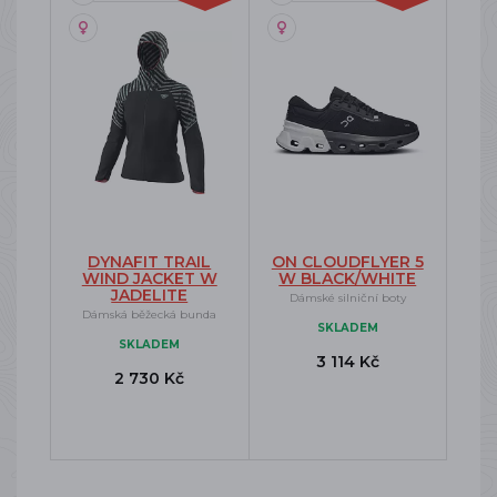
DYNAFIT TRAIL
ON CLOUDFLYER 5
WIND JACKET W
W BLACK/WHITE
JADELITE
Dámské silniční boty
Dámská běžecká bunda
SKLADEM
SKLADEM
3 114 Kč
2 730 Kč