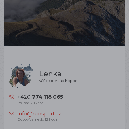
Lenka
Váš expert na kopce
+420
774 118 065
Po–pá: 8–15 hod.
info@runsport.cz
Odpovídáme do 12 hodin