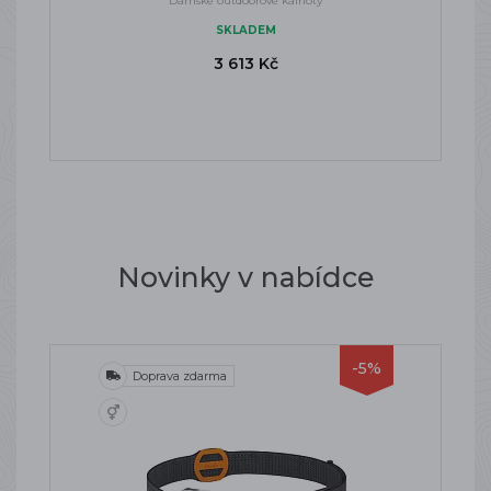
Dámské outdoorové kalhoty
SKLADEM
3 613 Kč
Novinky v nabídce
-5%
Doprava zdarma