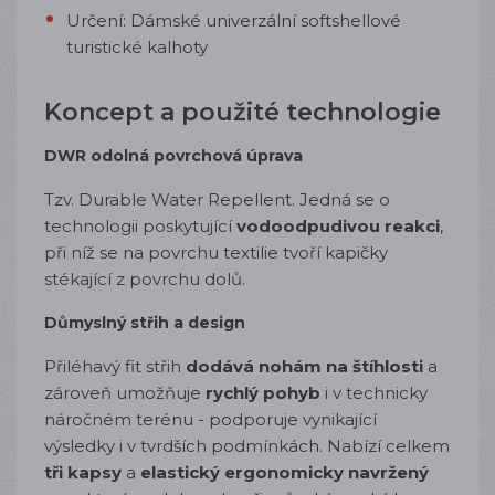
Určení: Dámské univerzální softshellové
turistické kalhoty
Koncept a použité technologie
DWR odolná povrchová úprava
Tzv. Durable Water Repellent. Jedná se o
technologii poskytující
vodoodpudivou reakci
,
při níž se na povrchu textilie tvoří kapičky
stékající z povrchu dolů.
Důmyslný střih a design
Přiléhavý fit střih
dodává nohám na štíhlosti
a
zároveň umožňuje
rychlý pohyb
i v technicky
náročném terénu - podporuje vynikající
výsledky i v tvrdších podmínkách.
Nabízí celkem
tři kapsy
a
elastický ergonomicky navržený