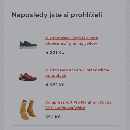
Naposledy jste si prohlíželi
Mizuno Wave Sky 9 M estate
blue/sirius/lightning yellow
4 221 Kč
Mizuno Neo Accera U orange/lime
pulp/black
4 491 Kč
Compressport Pro Marathon Socks
V2.0 sunflower/white
650 Kč