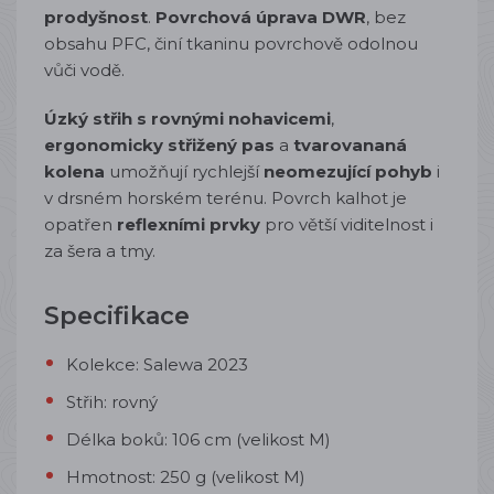
prodyšnost
.
Povrchová úprava DWR
, bez
obsahu PFC, činí tkaninu povrchově odolnou
vůči vodě.
Úzký střih s rovnými nohavicemi
,
ergonomicky střižený pas
a
tvarovananá
kolena
umožňují rychlejší
neomezující pohyb
i
v drsném horském terénu. Povrch kalhot je
opatřen
reflexními prvky
pro větší viditelnost i
za šera a tmy.
Specifikace
Kolekce: Salewa 2023
Střih: rovný
Délka boků:
106 cm (velikost M)
Hmotnost: 250 g (velikost M)