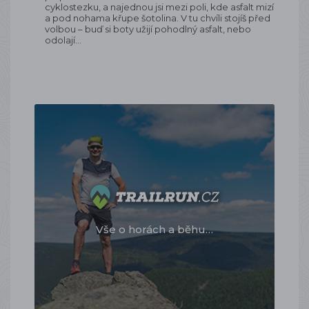
cyklostezku, a najednou jsi mezi poli, kde asfalt mizí
a pod nohama křupe šotolina. V tu chvíli stojíš před
volbou – buď si boty užijí pohodlný asfalt, nebo
odolají…
Vše o horách a běhu…