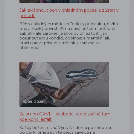
Jak zvládnout běh v chladném počasí a zůstat v
pohodě
Běh v chladných měsících Teploty pod nulou, brzká
tma a kluzký povrch. Zima dává běžcům pořádně
zabrat – ale zároveň je skvělou příležitostí, jak
posunout svou kondici, odolnost a mentální sílu.
Stačí upravit přístup k tréninku, správně se
obléknout…
15. 09. 2025
Salomon GRVL – svoboda, která začíná tam,
kde končí asfalt
Každý běžec to zná Vyrazíš z domu po chodníku,
po pár kilometrech tě cesta zavede na