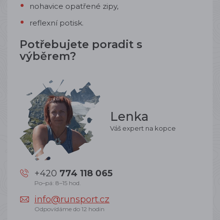
nohavice opatřené zipy,
reflexní potisk.
Potřebujete poradit s
výběrem?
Lenka
Váš expert na kopce
+420
774 118 065
Po–pá: 8–15 hod.
info@runsport.cz
Odpovídáme do 12 hodin