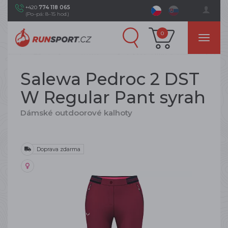
+420
774 118 065
(Po–pá: 8–15 hod.)
0
Salewa Pedroc 2 DST
W Regular Pant syrah
Dámské outdoorové kalhoty
Doprava zdarma