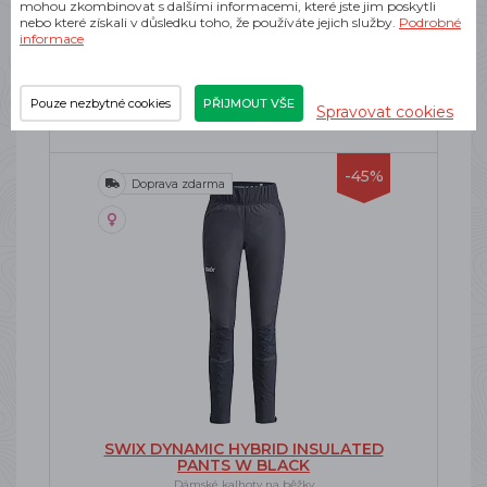
mohou zkombinovat s dalšími informacemi, které jste jim poskytli
nebo které získali v důsledku toho, že používáte jejich služby.
Podrobné
SKLADEM
informace
1 645 Kč
Pouze nezbytné cookies
PŘIJMOUT VŠE
Spravovat cookies
-45%
Doprava zdarma
SWIX DYNAMIC HYBRID INSULATED
PANTS W BLACK
Dámské kalhoty na běžky