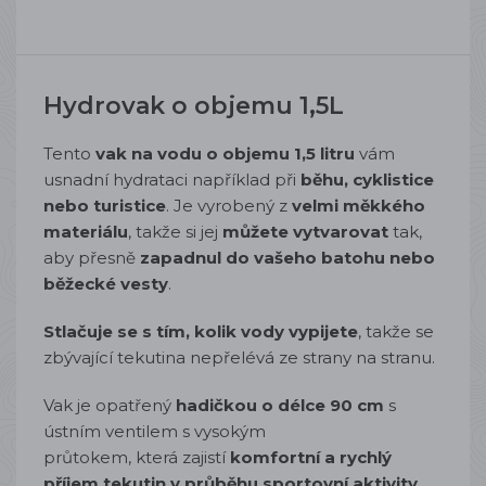
Hydrovak o objemu 1,5L
Tento
vak na vodu o objemu 1,5 litru
vám
usnadní hydrataci například při
běhu, cyklistice
nebo turistice
. Je vyrobený z
velmi měkkého
materiálu
, takže si jej
můžete vytvarovat
tak,
aby přesně
zapadnul do vašeho batohu nebo
běžecké vesty
.
Stlačuje se s tím, kolik vody vypijete
, takže se
zbývající tekutina nepřelévá ze strany na stranu.
Vak je opatřený
hadičkou o délce 90 cm
s
ústním ventilem s vysokým
průtokem, která zajistí
komfortní a rychlý
příjem tekutin v průběhu sportovní aktivity.