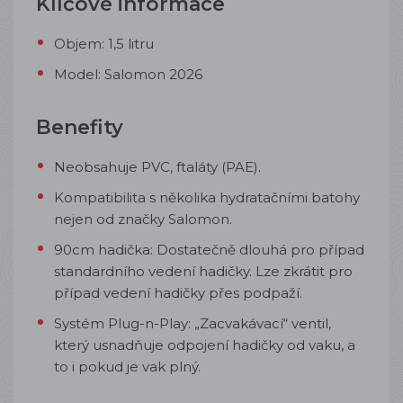
Klíčové informace
Objem: 1,5 litru
Model: Salomon 2026
Benefity
Neobsahuje PVC, ftaláty (PAE).
Kompatibilita s několika hydratačními batohy
nejen od značky Salomon.
90cm hadička:
Dostatečně dlouhá pro případ
standardního vedení hadičky. Lze zkrátit pro
případ vedení hadičky přes podpaží.
Systém Plug-n-Play:
„Zacvakávací“ ventil,
který usnadňuje odpojení hadičky od vaku, a
to i pokud je vak plný.