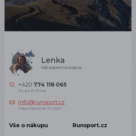
Lenka
Váš expert na kopce
+420
774 118 065
Po–pá: 8–15 hod.
info@runsport.cz
Odpovídáme do 12 hodin
Vše o nákupu
Runsport.cz