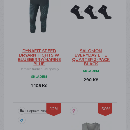
DYNAFIT SPEED
SALOMON
DRYARN TIGHTS W
EVERYDAY LITE
BLUEBERRY/MARINE
QUARTER 3-PACK
BLUE
BLACK
Dámské funkční 3/4 spodky
SKLADEM
SKLADEM
290 Kč
1 105 Kč
-12%
-50%
Doprava zdarma