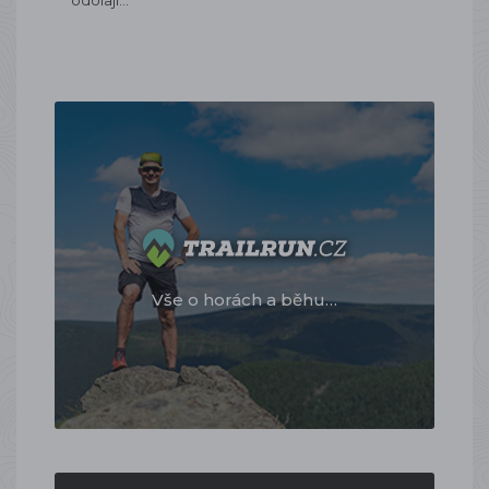
odolají…
Vše o horách a běhu…