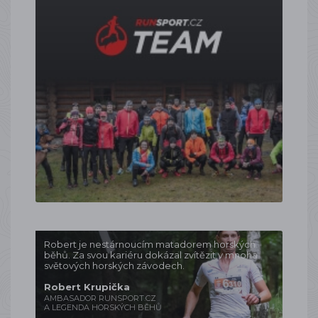
Robert je nestárnoucím matadorem horských
běhů. Za svou kariéru dokázal zvítězit v mnoha
světových horských závodech.
Robert Krupička
AMBASADOR RUNSPORT.CZ
A LEGENDA HORSKÝCH BĚHŮ