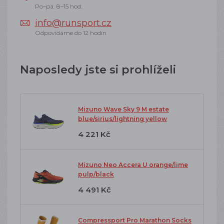
Po–pá: 8–15 hod.
info@runsport.cz
Odpovídáme do 12 hodin
Naposledy jste si prohlíželi
Mizuno Wave Sky 9 M estate
blue/sirius/lightning yellow
4 221 Kč
Mizuno Neo Accera U orange/lime
pulp/black
4 491 Kč
Compressport Pro Marathon Socks