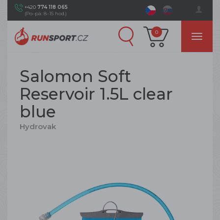
+420
774 118 065
(Po–pá: 8–15 hod.)
0
Salomon Soft
Reservoir 1.5L clear
blue
Hydrovak