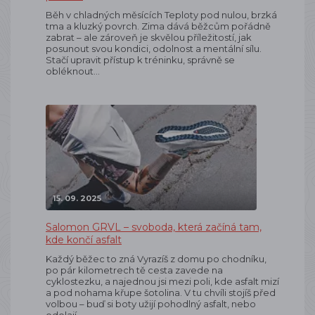
Běh v chladných měsících Teploty pod nulou, brzká
tma a kluzký povrch. Zima dává běžcům pořádně
zabrat – ale zároveň je skvělou příležitostí, jak
posunout svou kondici, odolnost a mentální sílu.
Stačí upravit přístup k tréninku, správně se
obléknout…
15. 09. 2025
Salomon GRVL – svoboda, která začíná tam,
kde končí asfalt
Každý běžec to zná Vyrazíš z domu po chodníku,
po pár kilometrech tě cesta zavede na
cyklostezku, a najednou jsi mezi poli, kde asfalt mizí
a pod nohama křupe šotolina. V tu chvíli stojíš před
volbou – buď si boty užijí pohodlný asfalt, nebo