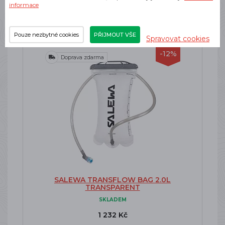
informace
Pouze nezbytné cookies
PŘIJMOUT VŠE
Spravovat cookies
-12%
Doprava zdarma
SALEWA TRANSFLOW BAG 2.0L
TRANSPARENT
SKLADEM
1 232 Kč