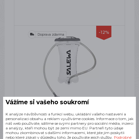
-12%
Doprava zdarma
Vážíme si vašeho soukromí
SALEWA TRANSFLOW BAG 1.5L
K analýze návštěvnosti a funkcí webu, ukládání vašeho nastavení a
TRANSPARENT
personalizaci obsahu a reklam využíváme cookies. Informace o tom, jak
Hydrovak
náš web používáte, sdílíme se svými partnery pro sociální média, inzerci
a analýzy, kteří mohou být ze zemí mimo EU. Partneři tyto údaje
SKLADEM
mohou zkombinovat s dalšími informacemi, které jste jim poskytli
nebo které získali v důsledku toho, že používáte jejich služby.
Podrobné
1 056 Kč