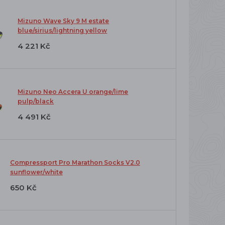
Mizuno Wave Sky 9 M estate
blue/sirius/lightning yellow
4 221 Kč
Mizuno Neo Accera U orange/lime
pulp/black
4 491 Kč
Compressport Pro Marathon Socks V2.0
sunflower/white
650 Kč