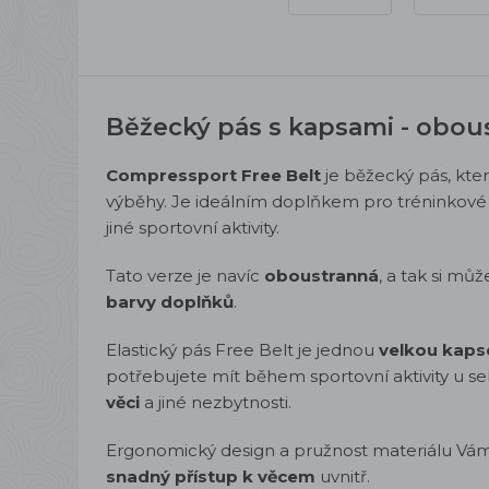
Běžecký pás s kapsami - obou
Compressport Free Belt
je
běžecký pás, kte
výběhy. Je ideálním doplňkem pro tréninkové 
jiné sportovní aktivity.
Tato verze je navíc
oboustranná
, a tak si mů
barvy doplňků
.
Elastický pás Free Belt je jednou
velkou kaps
potřebujete mít během sportovní aktivity u s
věci
a jiné nezbytnosti.
Ergonomický design a pružnost materiálu Vá
snadný přístup k věcem
uvnitř.