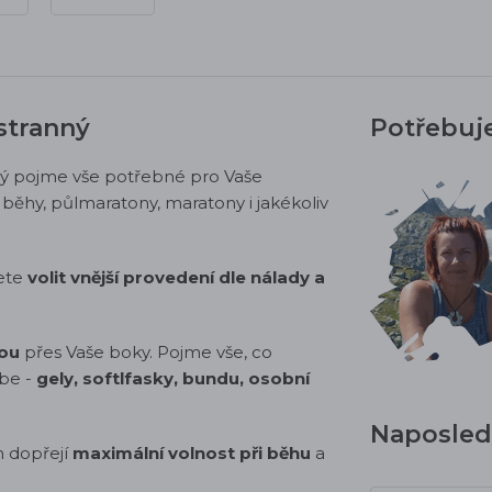
stranný
Potřebuj
rý pojme vše potřebné pro Vaše
běhy, půlmaratony, maratony i jakékoliv
žete
volit vnější provedení dle nálady a
ou
přes Vaše boky. Pojme vše, co
ebe -
gely, softlfasky, bundu, osobní
Naposledy
m dopřejí
maximální volnost při běhu
a