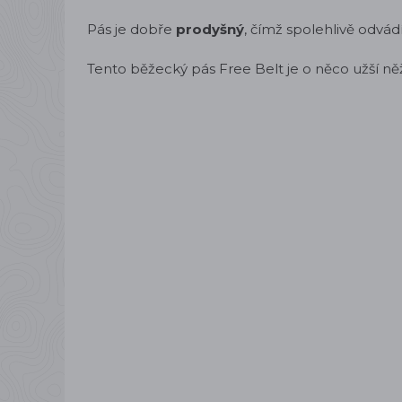
Pás je dobře
prodyšný
, čímž spolehlivě odvádí
Tento běžecký pás Free Belt je o něco užší ně