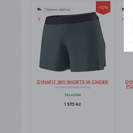
-10%
Doprava zdarma
Do
DYNAFIT SKY SHORTS W CINDER
DY
PO
Dámské běžecké kraťasy
SKLADEM
1 575 Kč