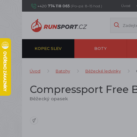
Úvod
+420
774 118 065
(Po–pá: 8–15 hod.)
KOPEC SLEV
BOTY
Úvod
Batohy
Běžecké ledvinky
Compressport Free Be
Běžecký opasek