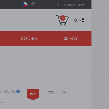
Uživatelský účet
0
0 Kč
DOPLŇKY
ZNAČKY
:
790 Kč
CZK
EUR
17%
PH