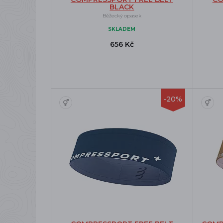
BLACK
Běžecký opasek
SKLADEM
656 Kč
-20%