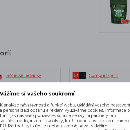
orií
Běžecké ledvinky
Compressport
Vážíme si vašeho soukromí
K analýze návštěvnosti a funkcí webu, ukládání vašeho nastaven
a personalizaci obsahu a reklam využíváme cookies. Informace 
dé k tomuto produktu nejčastěji kup
tom, jak náš web používáte, sdílíme se svými partnery pro
sociální média, inzerci a analýzy, kteří mohou být ze zemí mimo
EU. Partneři tyto údaje mohou zkombinovat s dalšími