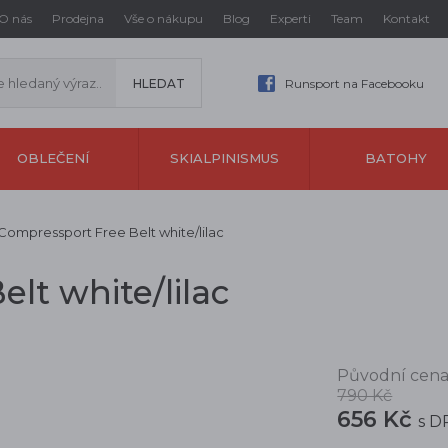
O nás
Prodejna
Vše o nákupu
Blog
Experti
Team
Kontakt
Runsport na Facebooku
OBLEČENÍ
SKIALPINISMUS
BATOHY
Compressport Free Belt white/lilac
lt white/lilac
Původní cena
790 Kč
656 Kč
s D