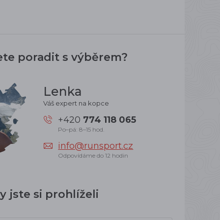
ete poradit s výběrem?
Lenka
Váš expert na kopce
+420
774 118 065
Po–pá: 8–15 hod.
info@runsport.cz
Odpovídáme do 12 hodin
 jste si prohlíželi