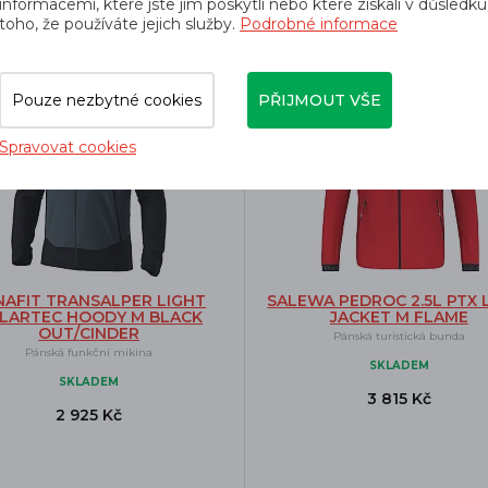
informacemi, které jste jim poskytli nebo které získali v důsledku
toho, že používáte jejich služby.
Podrobné informace
-10%
prava zdarma
Doprava zdarma
Pouze nezbytné cookies
PŘIJMOUT VŠE
Spravovat cookies
NAFIT TRANSALPER LIGHT
SALEWA PEDROC 2.5L PTX 
LARTEC HOODY M BLACK
JACKET M FLAME
OUT/CINDER
Pánská turistická bunda
Pánská funkční mikina
SKLADEM
SKLADEM
3 815 Kč
2 925 Kč