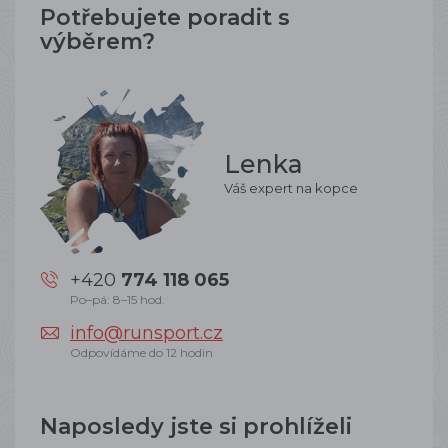
Potřebujete poradit s
výběrem?
Lenka
Váš expert na kopce
+420
774 118 065
Po–pá: 8–15 hod.
info@runsport.cz
Odpovídáme do 12 hodin
Naposledy jste si prohlíželi