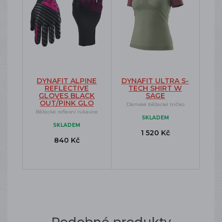
DYNAFIT ALPINE
DYNAFIT ULTRA S-
REFLECTIVE
TECH SHIRT W
GLOVES BLACK
SAGE
OUT/PINK GLO
Dámské běžecké tričko
Běžecké reflexní rukavice
SKLADEM
SKLADEM
1 520 Kč
840 Kč