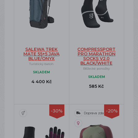
SALEWA TREK
COMPRESSPORT
MATE 55+5 JAVA
PRO MARATHON
BLUE/ONYX
SOCKS V2.0
BLACK/WHITE
Turistický batoh
Běžecké ponožky
SKLADEM
SKLADEM
4 400 Kč
585 Kč
-30%
-20%
Doprava zdarma