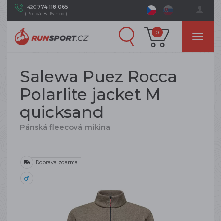
+420
774 118 065
(Po–pá: 8–15 hod.)
0
Salewa Puez Rocca
Polarlite jacket M
quicksand
Pánská fleecová mikina
Doprava zdarma