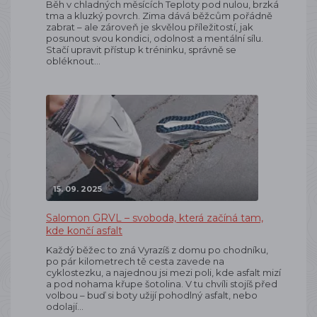
Běh v chladných měsících Teploty pod nulou, brzká
tma a kluzký povrch. Zima dává běžcům pořádně
zabrat – ale zároveň je skvělou příležitostí, jak
posunout svou kondici, odolnost a mentální sílu.
Stačí upravit přístup k tréninku, správně se
obléknout…
15. 09. 2025
Salomon GRVL – svoboda, která začíná tam,
kde končí asfalt
Každý běžec to zná Vyrazíš z domu po chodníku,
po pár kilometrech tě cesta zavede na
cyklostezku, a najednou jsi mezi poli, kde asfalt mizí
a pod nohama křupe šotolina. V tu chvíli stojíš před
volbou – buď si boty užijí pohodlný asfalt, nebo
odolají…