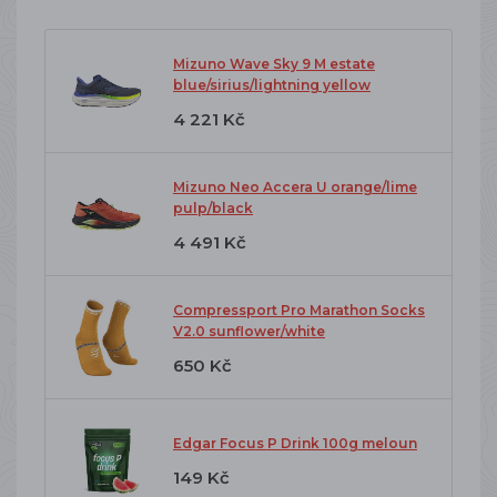
Mizuno Wave Sky 9 M estate
blue/sirius/lightning yellow
4 221 Kč
Mizuno Neo Accera U orange/lime
pulp/black
4 491 Kč
Compressport Pro Marathon Socks
V2.0 sunflower/white
650 Kč
Edgar Focus P Drink 100g meloun
149 Kč