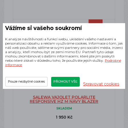
-40%
Vážíme si vašeho soukromí
Doprava zdarma
K analýze návštěvnosti a funkcí webu, ukládání vašeho nastavení a
personalizaci obsahu a reklam využíváme cookies. Informace o tom, jak
náš web používáte, sdílíme se svými partnery pro sociální média, inzerci
a analýzy, kteří mohou být ze zemí mimo EU. Partneři tyto údaje
mohou zkombinovat s dalšími informacemi, které jste jim poskytli
nebo které získali v důsledku toho, že používáte jejich služby.
Podrobné
informace
Pouze nezbytné cookies
PŘIJMOUT VŠE
Spravovat cookies
SALEWA VAJOLET POLARLITE
RESPONSIVE HZ M NAVY BLAZER
SKLADEM
1 950 Kč