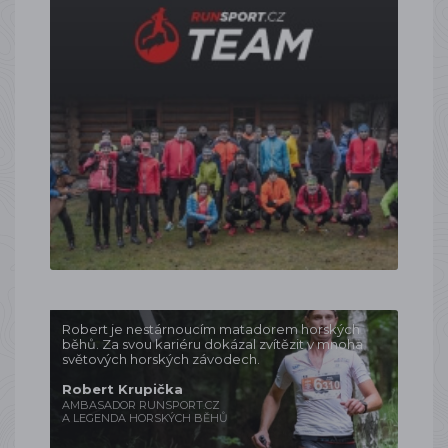
Robert je nestárnoucím matadorem horských
běhů. Za svou kariéru dokázal zvítězit v mnoha
světových horských závodech.
Robert Krupička
AMBASADOR RUNSPORT.CZ
A LEGENDA HORSKÝCH BĚHŮ