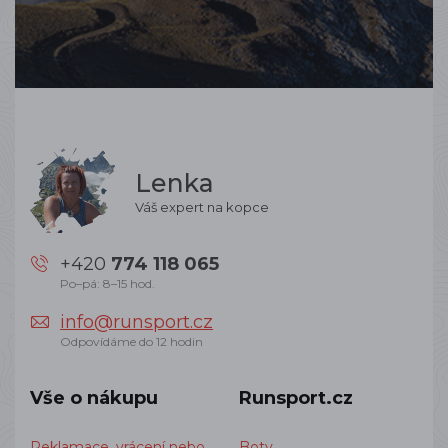
Lenka
Váš expert na kopce
+420
774 118 065
Po–pá: 8–15 hod.
info@runsport.cz
Odpovídáme do 12 hodin
Vše o nákupu
Runsport.cz
Reklamace, vrácení nebo
Boty