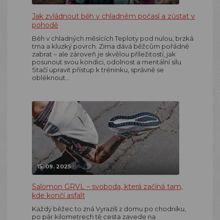
Jak zvládnout běh v chladném počasí a zůstat v
pohodě
Běh v chladných měsících Teploty pod nulou, brzká
tma a kluzký povrch. Zima dává běžcům pořádně
zabrat – ale zároveň je skvělou příležitostí, jak
posunout svou kondici, odolnost a mentální sílu.
Stačí upravit přístup k tréninku, správně se
obléknout…
15. 09. 2025
Salomon GRVL – svoboda, která začíná tam,
kde končí asfalt
Každý běžec to zná Vyrazíš z domu po chodníku,
po pár kilometrech tě cesta zavede na