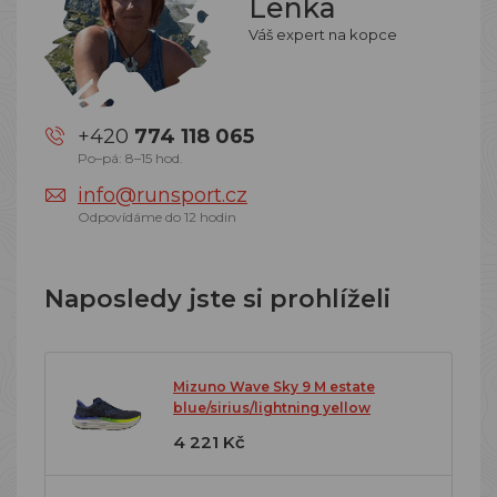
Lenka
Váš expert na kopce
+420
774 118 065
Po–pá: 8–15 hod.
info@runsport.cz
Odpovídáme do 12 hodin
Naposledy jste si prohlíželi
Mizuno Wave Sky 9 M estate
blue/sirius/lightning yellow
4 221 Kč