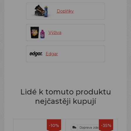
Doplňky
Výživa
Edgar
Lidé k tomuto produktu
nejčastěji kupují
-10%
-35%
Doprava zdarma