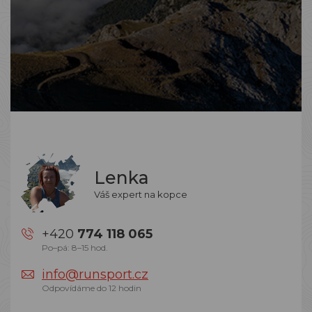
Lenka
Váš expert na kopce
+420
774 118 065
Po–pá: 8–15 hod.
info@runsport.cz
Odpovídáme do 12 hodin