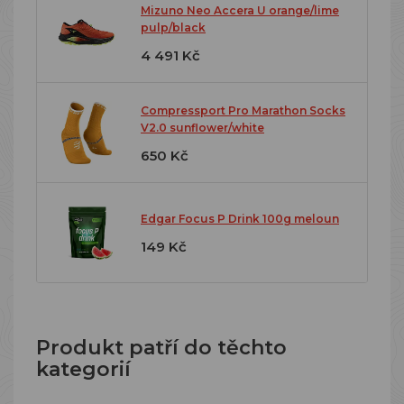
Mizuno Neo Accera U orange/lime
pulp/black
4 491 Kč
Compressport Pro Marathon Socks
V2.0 sunflower/white
650 Kč
Edgar Focus P Drink 100g meloun
149 Kč
Produkt patří do těchto
kategorií