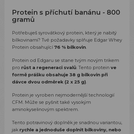
Protein s příchutí banánu - 800
gramů
Potřebuješ syrovátkový protein, který je nabitý
bílkovinami? Tvé požadavky splňuje Edgar Whey
Protein obsahující
76 % bílkovin
.
Protein od Edgaru se stane tvým novým trikem
pro
růst a regeneraci svalů
. Tento protein
ve
formě prášku obsahuje 38 g bílkovin při
dávce dvou odměrek (2 x 25 g)
.
Protein je vyroben nejmodernější technologií
CFM. Může se pyšnit také vysokým
aminokyselinovým spektrem.
Tento potravinový doplněk je snadnou variantou,
jak
rychle a jednoduše doplnit bílkoviny, nebo