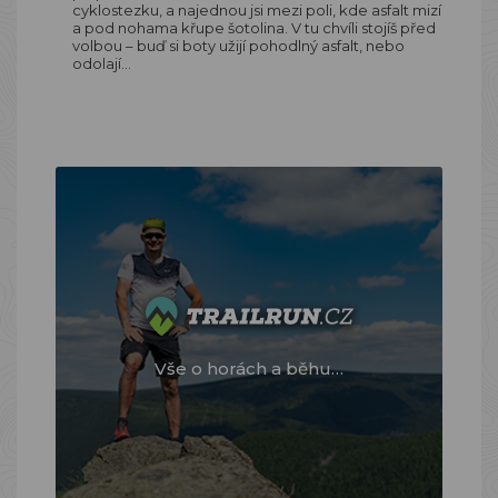
cyklostezku, a najednou jsi mezi poli, kde asfalt mizí
a pod nohama křupe šotolina. V tu chvíli stojíš před
volbou – buď si boty užijí pohodlný asfalt, nebo
odolají…
Vše o horách a běhu…