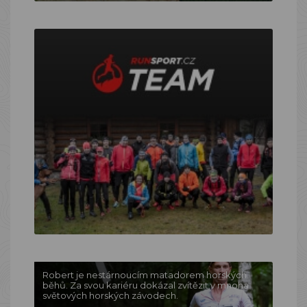
Robert je nestárnoucím matadorem horských
běhů. Za svou kariéru dokázal zvítězit v mnoha
světových horských závodech.