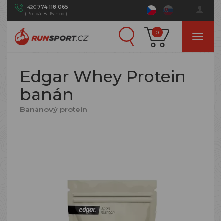
+420
774 118 065
(Po–pá: 8–15 hod.)
0
Edgar Whey Protein
banán
Banánový protein