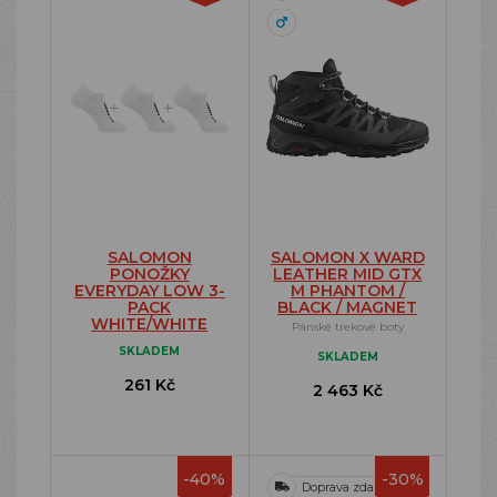
SALOMON
SALOMON X WARD
PONOŽKY
LEATHER MID GTX
EVERYDAY LOW 3-
M PHANTOM /
PACK
BLACK / MAGNET
WHITE/WHITE
Pánské trekové boty
SKLADEM
SKLADEM
261 Kč
2 463 Kč
-40%
-30%
Doprava zdarma