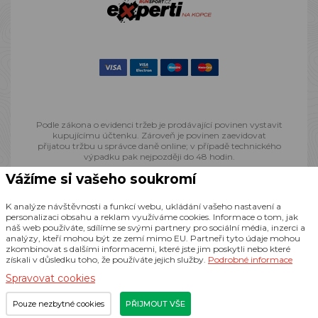
Podle zákona o evidenci tržeb je prodávající povinen vystavit
kupujícímu účtenku. Zároveň je povinen zaevidovat
přijatou tržbu u správce daně online; v případě technického
výpadku pak nejpozději do 48 hodin.
Vážíme si vašeho soukromí
© 2013 - 2026 Runsport.cz, všechna práva vyhrazena
K analýze návštěvnosti a funkcí webu, ukládání vašeho nastavení a
personalizaci obsahu a reklam využíváme cookies. Informace o tom, jak
náš web používáte, sdílíme se svými partnery pro sociální média, inzerci a
Realizace
CZECHGROUP.cz
analýzy, kteří mohou být ze zemí mimo EU. Partneři tyto údaje mohou
zkombinovat s dalšími informacemi, které jste jim poskytli nebo které
získali v důsledku toho, že používáte jejich služby.
Podrobné informace
Spravovat cookies
Pouze nezbytné cookies
PŘIJMOUT VŠE