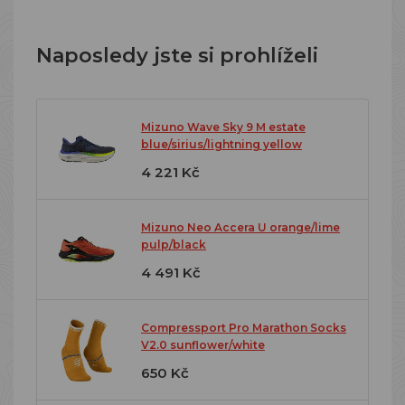
Naposledy jste si prohlíželi
Mizuno Wave Sky 9 M estate
blue/sirius/lightning yellow
4 221 Kč
Mizuno Neo Accera U orange/lime
pulp/black
4 491 Kč
Compressport Pro Marathon Socks
V2.0 sunflower/white
650 Kč