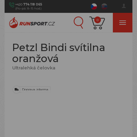
+420
774 118 065
(Po–pá: 8–15 hod.)
0
Petzl Bindi svítilna
oranžová
Ultralehká čelovka
Doprava zdarma