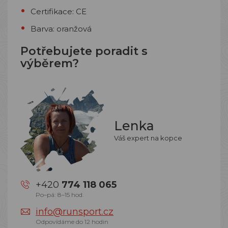
Certifikace: CE
Barva: oranžová
Potřebujete poradit s
výběrem?
Lenka
Váš expert na kopce
+420
774 118 065
Po–pá: 8–15 hod.
info@runsport.cz
Odpovídáme do 12 hodin