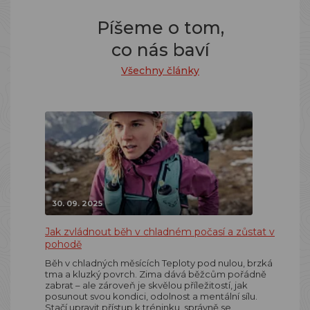
Píšeme o tom,
co nás baví
Všechny články
30. 09. 2025
Jak zvládnout běh v chladném počasí a zůstat v
pohodě
Běh v chladných měsících Teploty pod nulou, brzká
tma a kluzký povrch. Zima dává běžcům pořádně
zabrat – ale zároveň je skvělou příležitostí, jak
posunout svou kondici, odolnost a mentální sílu.
Stačí upravit přístup k tréninku, správně se