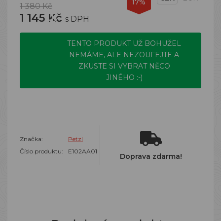
17%
1 380 Kč
1 145 Kč
s DPH
TENTO PRODUKT UŽ BOHUŽEL
NEMÁME, ALE NEZOUFEJTE A
ZKUSTE SI VYBRAT NĚCO
JINÉHO :-)
Značka:
Petzl
Číslo produktu:
E102AA01
Doprava zdarma!