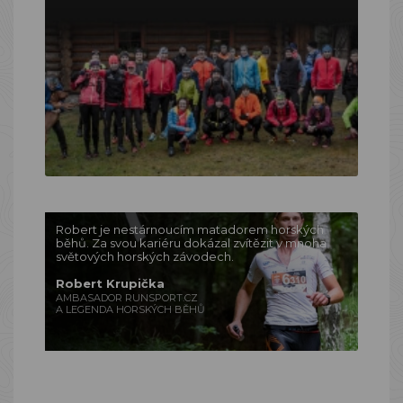
Robert je nestárnoucím matadorem horských
běhů. Za svou kariéru dokázal zvítězit v mnoha
světových horských závodech.
Robert Krupička
AMBASADOR RUNSPORT.CZ
A LEGENDA HORSKÝCH BĚHŮ