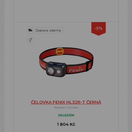
-5%
Doprava zdarma
ČELOVKA FENIX HL32R-T ČERNÁ
Nabíjecí čelovka
SKLADEM
1 804 Kč