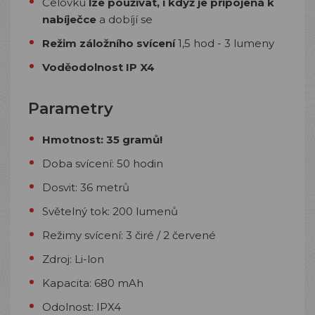
Čelovku
lze používat, i když je připojená k
nabíječce
a dobíjí se
Režim záložního svícení
1,5 hod - 3 lumeny
Voděodolnost IP X4
Parametry
Hmotnost: 35 gramů!
Doba svícení: 50 hodin
Dosvit: 36 metrů
Světelný tok: 200 lumenů
Režimy svícení: 3 čiré / 2 červené
Zdroj: Li-lon
Kapacita: 680 mAh
Odolnost: IPX4