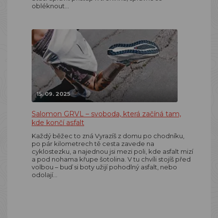
obléknout…
15. 09. 2025
Salomon GRVL – svoboda, která začíná tam,
kde končí asfalt
Každý běžec to zná Vyrazíš z domu po chodníku,
po pár kilometrech tě cesta zavede na
cyklostezku, a najednou jsi mezi poli, kde asfalt mizí
a pod nohama křupe šotolina. V tu chvíli stojíš před
volbou – buď si boty užijí pohodlný asfalt, nebo
odolají…