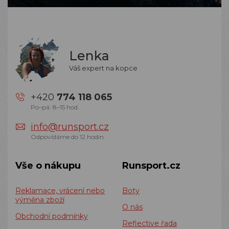
Lenka
Váš expert na kopce
+420
774 118 065
Po–pá: 8–15 hod.
info@runsport.cz
Odpovídáme do 12 hodin
Vše o nákupu
Runsport.cz
Reklamace, vrácení nebo
Boty
výměna zboží
O nás
Obchodní podmínky
Reflective řada