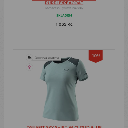
PURPLE/PEACOAT
Kompresní lýtkové návleky
SKLADEM
1 035 Kč
-10%
Doprava zdarma
DYNAFIT SKY SHIRT W CLOUD BLUE