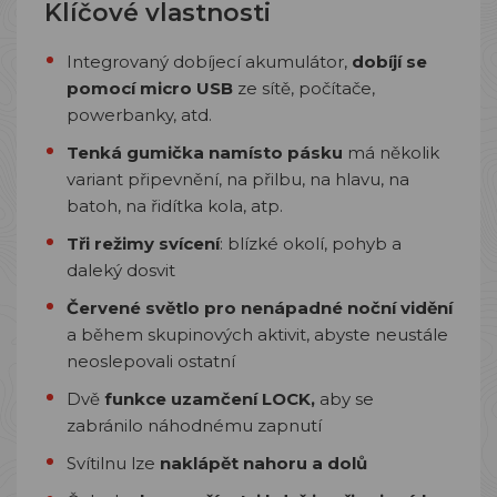
Klíčové vlastnosti
Integrovaný dobíjecí akumulátor,
dobíjí se
pomocí micro USB
ze sítě, počítače,
powerbanky, atd.
Tenká gumička namísto pásku
má několik
variant připevnění, na přilbu, na hlavu, na
batoh, na řidítka kola, atp.
Tři režimy svícení
: blízké okolí, pohyb a
daleký dosvit
Červené světlo pro nenápadné noční vidění
a během skupinových aktivit, abyste neustále
neoslepovali ostatní
Dvě
funkce uzamčení LOCK,
aby se
zabránilo náhodnému zapnutí
Svítilnu lze
naklápět nahoru a dolů