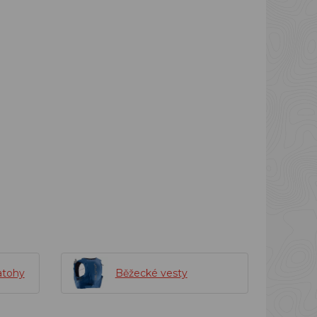
atohy
Běžecké vesty