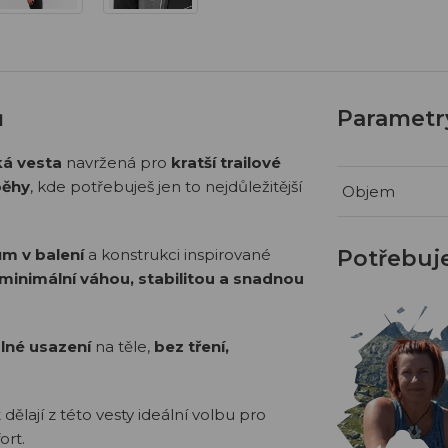
ů
Parametr
á vesta
navržená pro
kratší trailové
běhy
, kde potřebuješ jen to nejdůležitější
Objem
m v balení
a konstrukci inspirované
Potřebuj
minimální váhou, stabilitou a snadnou
lné usazení
na těle,
bez tření,
ělají z této vesty ideální volbu pro
ort.