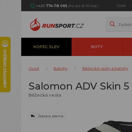
Úvod
+420
774 118 065
(Po–pá: 8–15 hod.)
KOPEC SLEV
BOTY
Úvod
Batohy
Běžecké vesty a batohy
Salomon ADV Skin 5 G
Běžecká vesta
Doprava zdarma