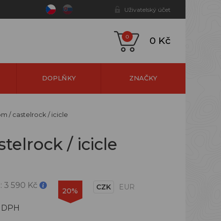
Uživatelský účet
0
0 Kč
DOPLŇKY
ZNAČKY
/ castelrock / icicle
lrock / icicle
:
3 590 Kč
CZK
EUR
20%
s DPH