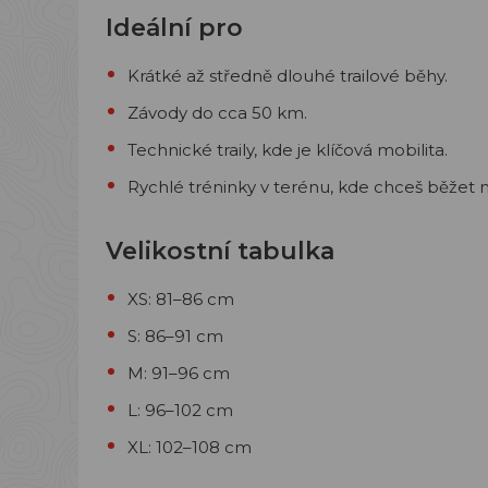
Ideální pro
Krátké až středně dlouhé trailové běhy.
Závody do cca 50 km.
Technické traily, kde je klíčová mobilita.
Rychlé tréninky v terénu, kde chceš běžet 
Velikostní tabulka
XS: 81–86 cm
S: 86–91 cm
M: 91–96 cm
L: 96–102 cm
XL: 102–108 cm