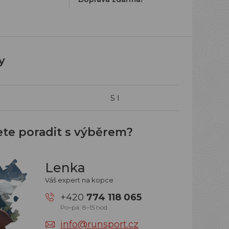
y
5 l
ete poradit s výběrem?
Lenka
Váš expert na kopce
+420
774 118 065
Po–pá: 8–15 hod.
info@runsport.cz