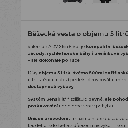
Běžecká vesta o objemu 5 litr
Salomon ADV Skin 5 Set je
kompaktní běžeck
závody, rychlé horské běhy i tréninkové vý
– ale
dokonale po ruce
.
Díky
objemu 5 litrů
,
dvěma 500ml softflasků
ultra scénou nabízí perfektní rovnováhu mezi
dostupností výbavy
.
Systém SensiFit™
zajišťuje
pevné, ale pohod
poskakování
nebo omezení v pohybu.
Unisex provedení
a maximální přizpůsobivost d
každého, kdo běhá s důrazem na výkon i komf