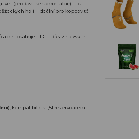
uiver (prodává se samostatně), což
žeckých holí – ideální pro kopcovité
lů a neobsahuje PFC – důraz na výkon
lení
), kompatibilní s 1,5l rezervoárem