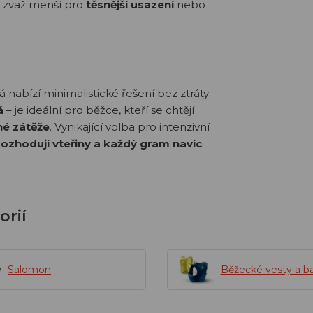
, zvaž menší pro
těsnější usazení
nebo
 nabízí minimalistické řešení bez ztráty
á
– je ideální pro běžce, kteří se chtějí
né zátěže
. Vynikající volba pro intenzivní
rozhodují vteřiny a každý gram navíc
.
orií
Salomon
Běžecké vesty a b