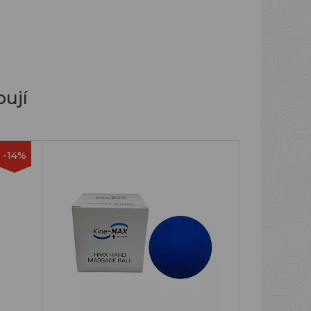
ují
-14%