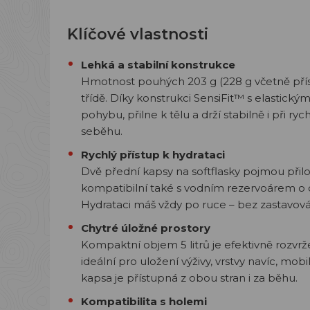
Klíčové vlastnosti
Lehká a stabilní konstrukce
Hmotnost pouhých 203 g (228 g včetně příslu
třídě. Díky konstrukci SensiFit™ s elastic
pohybu, přilne k tělu a drží stabilně i př
seběhu.
Rychlý přístup k hydrataci
Dvě přední kapsy na softflasky pojmou přil
kompatibilní také s vodním rezervoárem o ob
Hydrataci máš vždy po ruce – bez zastavová
Chytré úložné prostory
Kompaktní objem 5 litrů je efektivně rozvr
ideální pro uložení výživy, vrstvy navíc, mob
kapsa je přístupná z obou stran i za běhu.
Kompatibilita s holemi