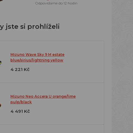
Odpovídáme do 12 hodin
 jste si prohlíželi
Mizuno Wave Sky 9 M estate
blue/sirius/lightning yellow
4 221 Kč
Mizuno Neo Accera U orange/lime
pulp/black
4 491 Kč