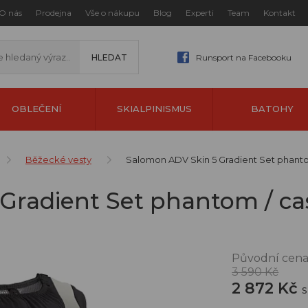
O nás
Prodejna
Vše o nákupu
Blog
Experti
Team
Kontakt
Runsport na Facebooku
OBLEČENÍ
SKIALPINISMUS
BATOHY
Běžecké vesty
Salomon ADV Skin 5 Gradient Set phantom 
radient Set phantom / caste
Původní cena
3 590 Kč
2 872 Kč