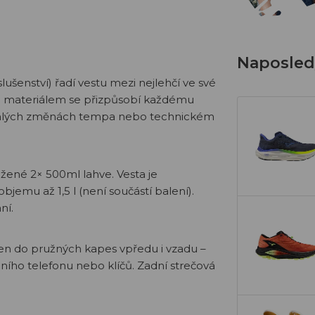
Naposledy
šenství) řadí vestu mezi nejlehčí ve své
kým materiálem se přizpůsobí každému
i rychlých změnách tempa nebo technickém
ožené 2× 500ml lahve. Vesta je
jemu až 1,5 l (není součástí balení).
ní.
žen do pružných kapes vpředu i vzadu –
ilního telefonu nebo klíčů. Zadní strečová