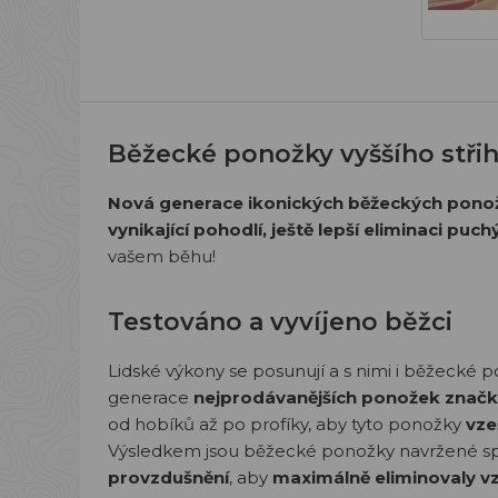
Běžecké ponožky vyššího stři
Nová generace ikonických běžeckých pono
vynikající pohodlí, ještě lepší eliminaci puch
vašem běhu!
Testováno a vyvíjeno běžci
Lidské výkony se posunují a s nimi i běžecké 
generace
nejprodávanějších ponožek zna
od hobíků až po profíky, aby tyto ponožky
vze
Výsledkem jsou běžecké ponožky navržené spe
provzdušnění
, aby
maximálně eliminovaly v