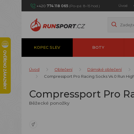
Úvod
+420
774 118 065
(Po–pá: 8–15 hod.)
KOPEC SLEV
BOTY
Úvod
Oblečení
Dámské oblečení
Compressport Pro Racing Socks V4.0 Run High 
Compressport Pro Ra
Běžecké ponožky