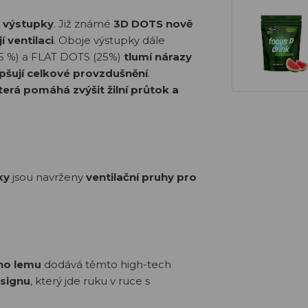
i výstupky
. Již známé
3D DOTS nově
í ventilaci
. Oboje výstupky dále
75 %) a FLAT DOTS (25%)
tlumí nárazy
lepšují celkové provzdušnění
.
terá pomáhá zvýšit žilní průtok a
ky
jsou navrženy
ventilační pruhy pro
ího lemu
dodává těmto high-tech
esignu
, který jde ruku v ruce s