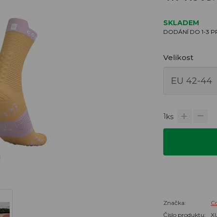
SKLADEM
DODÁNÍ DO 1-3 
Velikost
1
ks
Značka:
C
Číslo produktu:
X