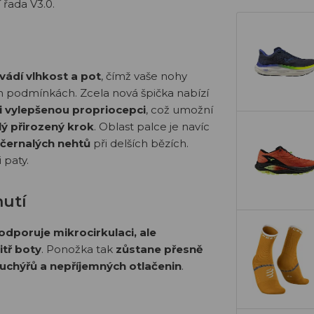
í řada V3.0.
vádí vlhkost a pot
, čímž vaše nohy
ch podmínkách. Zcela nová špička nabízí
i vylepšenou propriocepci
, což umožní
lý přirozený krok
. Oblast palce je navíc
zčernalých nehtů
při delších bězích.
 paty.
nutí
odporuje mikrocirkulaci, ale
tř boty
. Ponožka tak
zůstane přesně
uchýřů a nepříjemných otlačenin
.