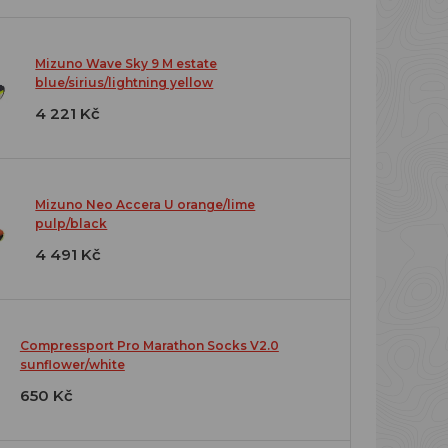
Mizuno Wave Sky 9 M estate
blue/sirius/lightning yellow
4 221 Kč
Mizuno Neo Accera U orange/lime
pulp/black
4 491 Kč
Compressport Pro Marathon Socks V2.0
sunflower/white
650 Kč