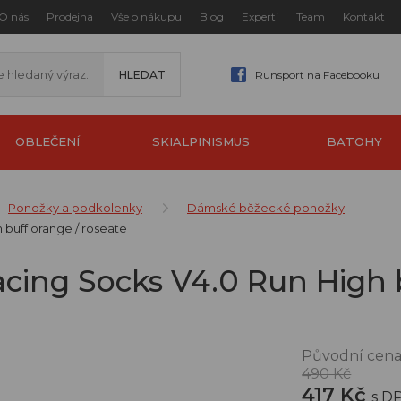
O nás
Prodejna
Vše o nákupu
Blog
Experti
Team
Kontakt
Runsport na Facebooku
OBLEČENÍ
SKIALPINISMUS
BATOHY
Ponožky a podkolenky
Dámské běžecké ponožky
buff orange / roseate
cing Socks V4.0 Run High b
Původní cena
490 Kč
417 Kč
s D