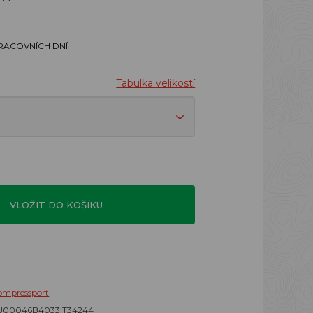
PRACOVNÍCH DNÍ
Tabulka velikostí
VLOŽIT DO KOŠÍKU
ompressport
U00046B4033:T34244