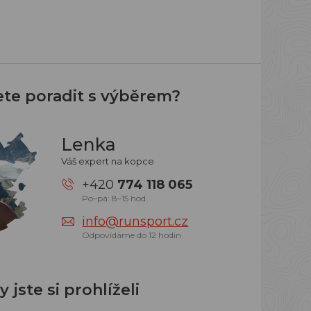
ete poradit s výběrem?
Lenka
Váš expert na kopce
+420
774 118 065
Po–pá: 8–15 hod.
info@runsport.cz
Odpovídáme do 12 hodin
 jste si prohlíželi