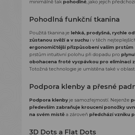
minimálně tak
pohodlné
, jako jejich předchoz
Pohodlná funkční tkanina
Použitá tkanina je
lehká, prodyšná, rychle od
zůstanou svěží a v suchu
i v těch nejteplejší
ergonomičtější přizpůsobení vašim prstům 
prstům intuitivní polohu při dopadu pro
plynu
obohacena froté vycpávkou pro eliminaci 
Totožná technologie je umístěna také v oblasti
Podpora klenby a přesné pad
Podpora klenby
je samozřejmostí. Nejenže
p
především zabraňuje kroucení ponožky uvni
na svém místě
a zároveň
předchází vzniku p
3D Dots a Flat Dots