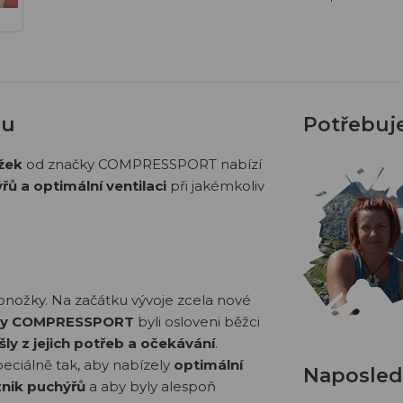
hu
Potřebuj
žek
od značky COMPRESSPORT nabízí
ýřů a optimální ventilaci
při jakémkoliv
ponožky. Na začátku vývoje zcela nové
čky COMPRESSPORT
byli osloveni běžci
šly z jejich potřeb a očekávání
.
ciálně tak, aby nabízely
optimální
Naposledy
znik puchýřů
a aby byly alespoň