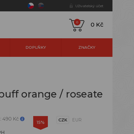
Uživatelský účet
0
0 Kč
DOPLŇKY
ZNAČKY
uff orange / roseate
:
490 Kč
CZK
EUR
15%
PH