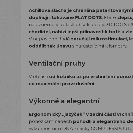
Achillova šlacha je chráněna patentovaným
doplňují i takzvané FLAT DOTS
, které
zlepšuj
nalezneme v oblasti bříšek a paty. 3D DOTS (
chodidel, nabízí lepší přilnavost k botě a z
V neposlední řadě
zaručují mikrostimulaci, k
oddálit tak únavu
s narůstajícími kilometry.
Ventilační pruhy
V oblasti
od kotníku až po vrchní lem ponož
co maximální provzdušnění
.
Výkonné a elegantní
Ergonomický „jazýček” v zadní části vrchn
ponožkám nádech
pohodlí a elegantního d
výkonnostním DNA značky COMPRESSPORT.