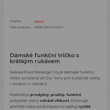
Značka:
Salewa
Číslo produktu:
26538-3156:00000S
Dámské funkční tričko s
krátkým rukávem
Salewa Puez Melange Dry je dámské funkční
tričko vyrobené ze Dry´tonu pro turistické výlety
v horách i v nížinách.
Materiál je
prodyšný, pružný, funkční
polyester, který
odvádí vlhkost
. Eliminuje
přehřátí nebo podchlazení a zajišťují
rychlé