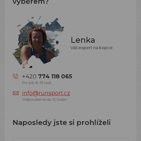
výběrem?
Lenka
Váš expert na kopce
+420
774 118 065
Po–pá: 8–15 hod.
info@runsport.cz
Odpovídáme do 12 hodin
Naposledy jste si prohlíželi