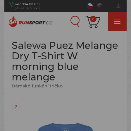
+420
774 118 065
(Po–pá: 8–15 hod.)
0
Salewa Puez Melange
Dry T-Shirt W
morning blue
melange
Dámské funkční tričko