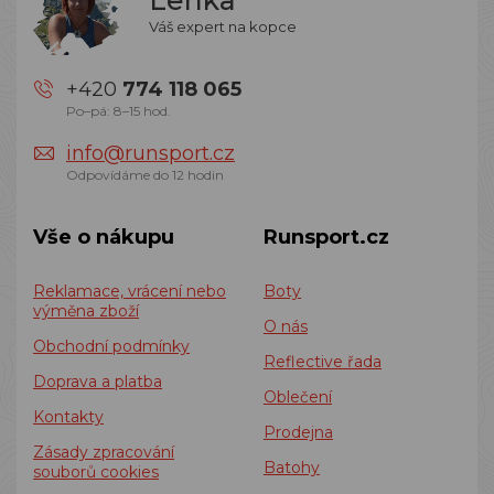
Váš expert na kopce
+420
774 118 065
Po–pá: 8–15 hod.
info@runsport.cz
Odpovídáme do 12 hodin
Vše o nákupu
Runsport.cz
Reklamace, vrácení nebo
Boty
výměna zboží
O nás
Obchodní podmínky
Reflective řada
Doprava a platba
Oblečení
Kontakty
Prodejna
Zásady zpracování
Batohy
souborů cookies