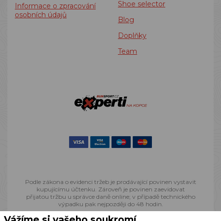
Shoe selector
Informace o zpracování
osobních údajů
Blog
Doplňky
Team
Podle zákona o evidenci tržeb je prodávající povinen vystavit
kupujícímu účtenku. Zároveň je povinen zaevidovat
přijatou tržbu u správce daně online; v případě technického
výpadku pak nejpozději do 48 hodin.
Vážíme si vašeho soukromí