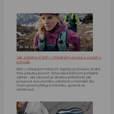
30. 09. 2025
Jak zvládnout běh v chladném počasí a zůstat v
pohodě
Běh v chladných měsících Teploty pod nulou, brzká
tma a kluzký povrch. Zima dává běžcům pořádně
zabrat – ale zároveň je skvělou příležitostí, jak
posunout svou kondici, odolnost a mentální sílu.
Stačí upravit přístup k tréninku, správně se
obléknout…