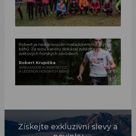
Robert je nestárnoucím matadorem horských
běhů. Za svou kariéru dokázal zvítězit v mnoha
světových horských závodech.
Robert Krupička
AMBASADOR RUNSPORT.CZ
A LEGENDA HORSKÝCH BĚHŮ
Získejte exkluzivní slevy a