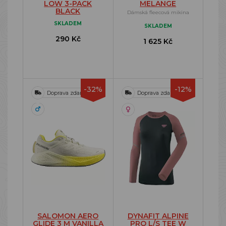
LOW 3-PACK
MELANGE
BLACK
Dámská fleecová mikina
SKLADEM
SKLADEM
290 Kč
1 625 Kč
-32%
-12%
Doprava zdarma
Doprava zdarma
SALOMON AERO
DYNAFIT ALPINE
GLIDE 3 M VANILLA
PRO L/S TEE W