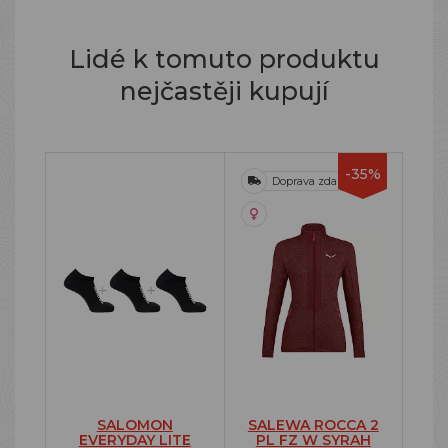
Lidé k tomuto produktu
nejčastěji kupují
-35%
Doprava zdarma
SALOMON
SALEWA ROCCA 2
EVERYDAY LITE
PL FZ W SYRAH