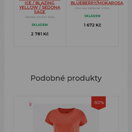
ICE / BLAZING
BLUEBERRY/MOKAROSA
YELLOW / SEDONA
Dámské běžecké tričko
SAGE
SKLADEM
Pánské silniční boty
1 672 Kč
SKLADEM
2 781 Kč
Podobné produkty
-50%