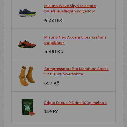
Mizuno Wave Sky 9 M estate
blue/sirius/lightning yellow
4 221 Kč
Mizuno Neo Accera U orange/lime
pulp/black
4 491 Kč
Compressport Pro Marathon Socks
V2.0 sunflower/white
650 Kč
Edgar Focus P Drink 100g meloun
149 Kč