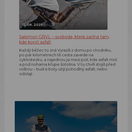
15. 09. 2025
Salomon GRVL – svoboda, která začíná tam,
kde končí asfalt
Každý běžec to zná Vyrazíš z domu po chodníku,
po pár kilometrech tě cesta zavede na
cyklostezku, a najednou jsi mezi poli, kde asfalt mizí
a pod nohama křupe šotolina. V tu chvíli stojíš před
volbou – buď si boty užijí pohodlný asfalt, nebo
odolají…