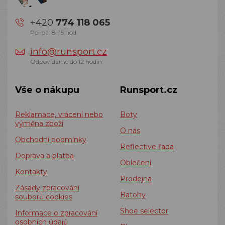
+420
774 118 065
Po–pá: 8–15 hod.
info@runsport.cz
Odpovídáme do 12 hodin
Vše o nákupu
Runsport.cz
Reklamace, vrácení nebo
Boty
výměna zboží
O nás
Obchodní podmínky
Reflective řada
Doprava a platba
Oblečení
Kontakty
Prodejna
Zásady zpracování
Batohy
souborů cookies
Shoe selector
Informace o zpracování
osobních údajů