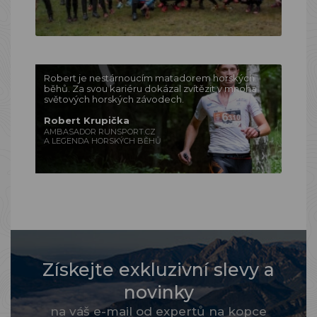
Robert je nestárnoucím matadorem horských
běhů. Za svou kariéru dokázal zvítězit v mnoha
světových horských závodech.
Robert Krupička
AMBASADOR RUNSPORT.CZ
A LEGENDA HORSKÝCH BĚHŮ
Získejte exkluzivní slevy a
novinky
na váš e-mail od expertů na kopce