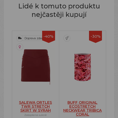
Lidé k tomuto produktu
nejčastěji kupují
-40%
-30%
Doprava zdarma
SALEWA ORTLES
BUFF ORIGINAL
TWR STRETCH
ECOSTRETCH
SKIRT W SYRAH
NECKWEAR TRIBICA
CORAL
Zateplená sukně