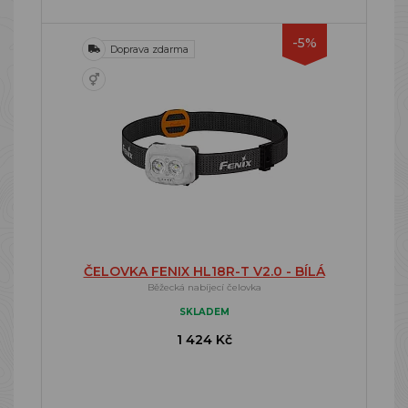
-5%
Doprava zdarma
ČELOVKA FENIX HL18R-T V2.0 - BÍLÁ
Běžecká nabíjecí čelovka
SKLADEM
1 424 Kč