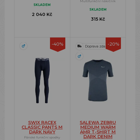
Multifunkční nákrčník
SKLADEM
SKLADEM
2 040 Kč
315 Kč
-40%
-20%
Doprava zdarma
SWIX RACEX
SALEWA ZEBRU
CLASSIC PANTS M
MEDIUM WARM
DARK NAVY
AMR T-SHIRT M
DARK DENIM
Pánské funkční spodky