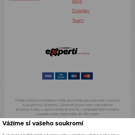
Blog
Doplňky
Team
Podle zákona o evidenci tržeb je prodávající povinen vystavit
kupujícímu účtenku. Zároveň je povinen zaevidovat
přijatou tržbu u správce daně online; v případě technického
výpadku pak nejpozději do 48 hodin.
Vážíme si vašeho soukromí
© 2013 - 2026 Runsport.cz, všechna práva vyhrazena
K analýze návštěvnosti a funkcí webu, ukládání vašeho nastavení a