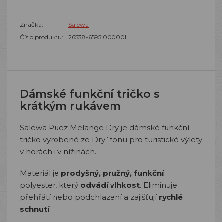
Značka:
Salewa
Číslo produktu:
26538-6595:00000L
Dámské funkční tričko s
krátkým rukávem
Salewa Puez Melange Dry je dámské funkční
tričko vyrobené ze Dry´tonu pro turistické výlety
v horách i v nížinách.
Materiál je
prodyšný, pružný, funkční
polyester, který
odvádí vlhkost
. Eliminuje
přehřátí nebo podchlazení a zajišťují
rychlé
schnutí
.