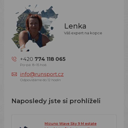
Lenka
Váš expert na kopce
+420
774 118 065
Po–pá: 8–15 hod.
info@runsport.cz
Odpovídáme do 12 hodin
Naposledy jste si prohlíželi
Mizuno Wave Sky 9 M estate