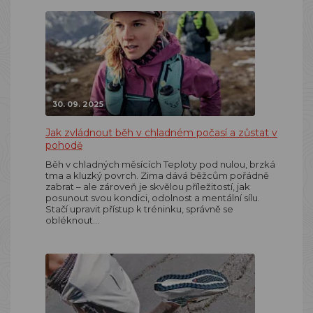
30. 09. 2025
Jak zvládnout běh v chladném počasí a zůstat v
pohodě
Běh v chladných měsících Teploty pod nulou, brzká
tma a kluzký povrch. Zima dává běžcům pořádně
zabrat – ale zároveň je skvělou příležitostí, jak
posunout svou kondici, odolnost a mentální sílu.
Stačí upravit přístup k tréninku, správně se
obléknout…