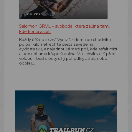
15. 09. 2025
Salomon GRVL – svoboda, která začíná tam,
kde končí asfalt
Každý běžec to zná Vyrazíš z domu po chodníku,
po pár kilometrech tě cesta zavede na
cyklostezku, a najednou jsi mezi poli, kde asfalt mizí
a pod nohama křupe šotolina. V tu chvíli stojíš před
volbou – buď si boty užijí pohodlný asfalt, nebo
odolají…