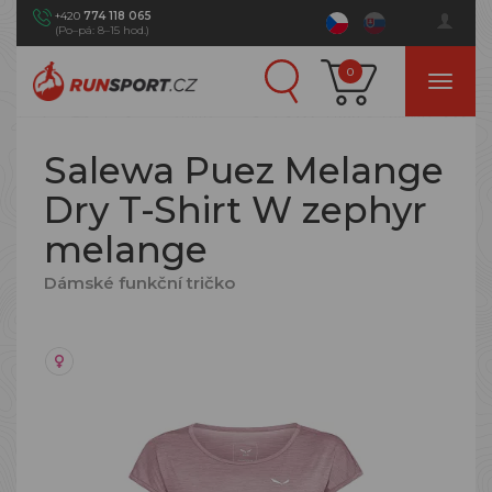
+420
774 118 065
(Po–pá: 8–15 hod.)
0
Salewa Puez Melange
Dry T-Shirt W zephyr
melange
Dámské funkční tričko