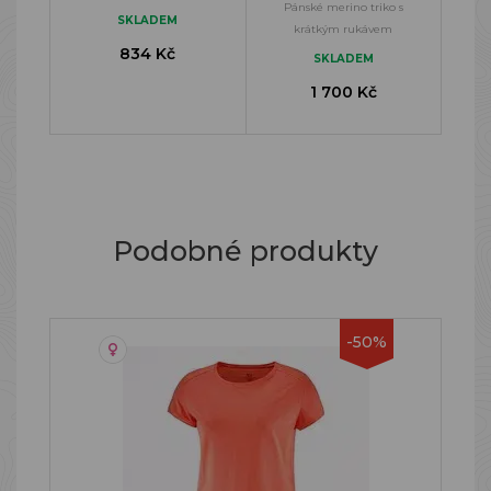
Pánské merino triko s
SKLADEM
krátkým rukávem
834 Kč
SKLADEM
1 700 Kč
Podobné produkty
-50%