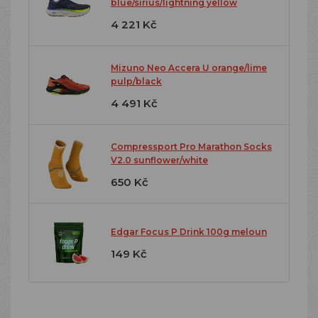
blue/sirius/lightning yellow
4 221 Kč
Mizuno Neo Accera U orange/lime
pulp/black
4 491 Kč
Compressport Pro Marathon Socks
V2.0 sunflower/white
650 Kč
Edgar Focus P Drink 100g meloun
149 Kč