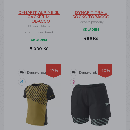
DYNAFIT ALPINE 3L
DYNAFIT TRAIL
JACKET M
SOCKS TOBACCO
TOBACCO
Běžecké ponožky
Pánská běžecká
SKLADEM
nepromokavá bunda
489 Kč
SKLADEM
5 000 Kč
-17%
-10%
Doprava zdarma
Doprava zdarma