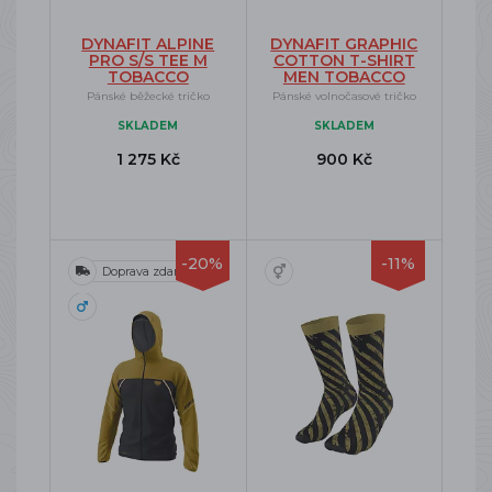
DYNAFIT ALPINE
DYNAFIT GRAPHIC
PRO S/S TEE M
COTTON T-SHIRT
TOBACCO
MEN TOBACCO
Pánské běžecké tričko
Pánské volnočasové tričko
SKLADEM
SKLADEM
1 275 Kč
900 Kč
-20%
-11%
Doprava zdarma