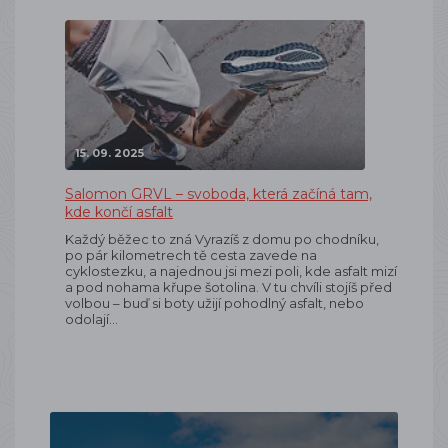
15. 09. 2025
Salomon GRVL – svoboda, která začíná tam,
kde končí asfalt
Každý běžec to zná Vyrazíš z domu po chodníku,
po pár kilometrech tě cesta zavede na
cyklostezku, a najednou jsi mezi poli, kde asfalt mizí
a pod nohama křupe šotolina. V tu chvíli stojíš před
volbou – buď si boty užijí pohodlný asfalt, nebo
odolají…