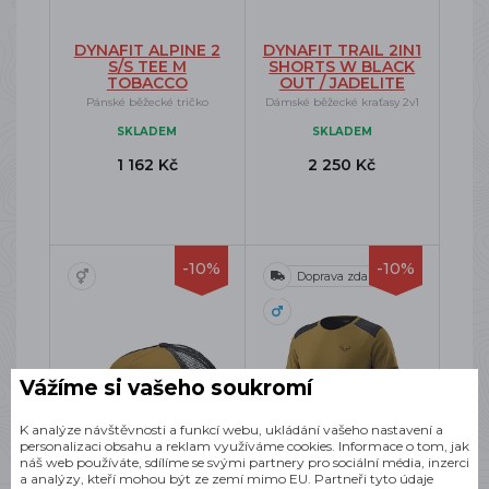
DYNAFIT ALPINE 2
DYNAFIT TRAIL 2IN1
S/S TEE M
SHORTS W BLACK
TOBACCO
OUT / JADELITE
Pánské běžecké tričko
Dámské běžecké kraťasy 2v1
SKLADEM
SKLADEM
1 162 Kč
2 250 Kč
-10%
-10%
Doprava zdarma
Vážíme si vašeho soukromí
K analýze návštěvnosti a funkcí webu, ukládání vašeho nastavení a
personalizaci obsahu a reklam využíváme cookies. Informace o tom, jak
náš web používáte, sdílíme se svými partnery pro sociální média, inzerci
a analýzy, kteří mohou být ze zemí mimo EU. Partneři tyto údaje