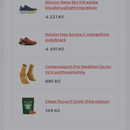
Mizuno Wave Sky 9 M estate
blue/sirius/lightning yellow
4 221 Kč
Mizuno Neo Accera U orange/lime
pulp/black
4 491 Kč
Compressport Pro Marathon Socks
V2.0 sunflower/white
650 Kč
Edgar Focus P Drink 100g meloun
149 Kč