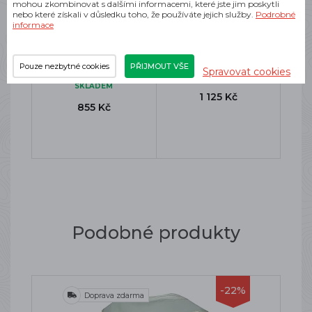
mohou zkombinovat s dalšími informacemi, které jste jim poskytli
nebo které získali v důsledku toho, že používáte jejich služby.
Podrobné
informace
DYNAFIT PATCH
DYNAFIT SKY SHIRT
TRUCKER CAP
M TOBACCO
TOBACCO
Pánské běžecké tričko
Pouze nezbytné cookies
PŘIJMOUT VŠE
Kšiltovka
Spravovat cookies
SKLADEM
SKLADEM
1 125 Kč
855 Kč
Podobné produkty
-22%
Doprava zdarma