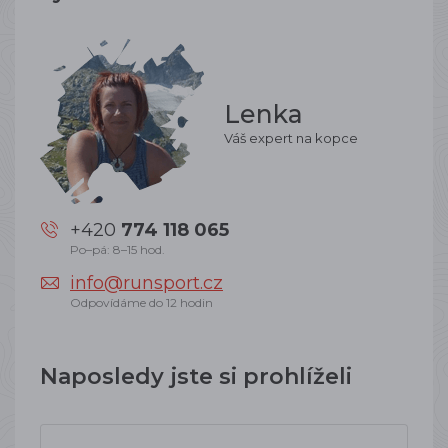
Lenka
Váš expert na kopce
+420
774 118 065
Po–pá: 8–15 hod.
info@runsport.cz
Odpovídáme do 12 hodin
Naposledy jste si prohlíželi