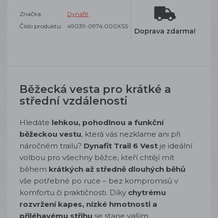
Značka:
Dynafit
Číslo produktu:
49039-0974:000XSS
Doprava zdarma!
Běžecká vesta pro krátké a
střední vzdálenosti
Hledáte
lehkou, pohodlnou a funkční
běžeckou vestu
, která vás nezklame ani při
náročném trailu?
Dynafit Trail 6 Vest
je ideální
volbou pro všechny běžce, kteří chtějí mít
během
krátkých až středně dlouhých běhů
vše potřebné po ruce – bez kompromisů v
komfortu či praktičnosti. Díky
chytrému
rozvržení kapes, nízké hmotnosti a
přiléhavému střihu
se stane vaším