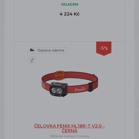
SKLADEM
4 224 Kč
-5%
Doprava zdarma
ČELOVKA FENIX HL18R-T V2.0 -
ČERNÁ
Běžecká nabíjecí čelovka