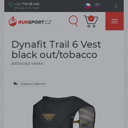
+420
774 118 065
(Po–pá: 8–15 hod.)
0
Dynafit Trail 6 Vest
black out/tobacco
Běžecká vesta
Doprava zdarma