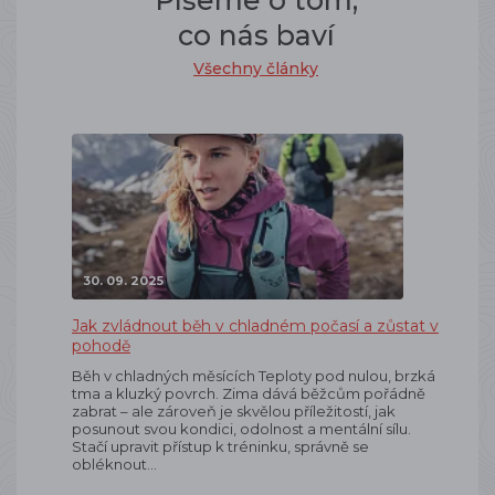
Píšeme o tom,
co nás baví
Všechny články
30. 09. 2025
Jak zvládnout běh v chladném počasí a zůstat v
pohodě
Běh v chladných měsících Teploty pod nulou, brzká
tma a kluzký povrch. Zima dává běžcům pořádně
zabrat – ale zároveň je skvělou příležitostí, jak
posunout svou kondici, odolnost a mentální sílu.
Stačí upravit přístup k tréninku, správně se
obléknout…