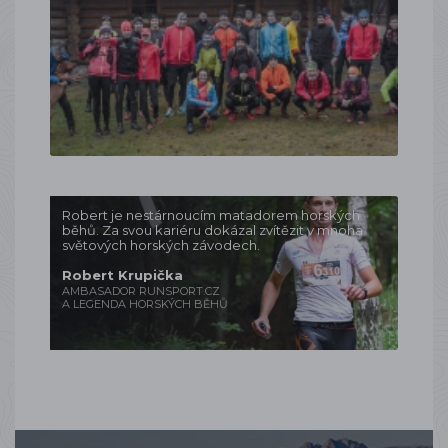
Robert je nestárnoucím matadorem horských
běhů. Za svou kariéru dokázal zvítězit v mnoha
světových horských závodech.
Robert Krupička
AMBASADOR RUNSPORT.CZ
A LEGENDA HORSKÝCH BĚHŮ