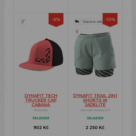
-5%
-10%
Doprava zdarma
DYNAFIT TECH
DYNAFIT TRAIL 2IN1
TRUCKER CAP
SHORTS W
CABANA
JADELITE
Kšiltovka
Dámské kraťasy 2v1
SKLADEM
SKLADEM
902 Kč
2 250 Kč