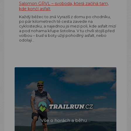
Salomon GRVL – svoboda, která začíná tam,
kde končí asfalt
Každý běžec to zná Vyrazíš z domu po chodníku,
po pár kilometrech tě cesta zavede na
cyklostezku, a najednou jsi mezi poli, kde asfalt mizí
a pod nohama křupe šotolina. V tu chvíli stojíš před
volbou – buď si boty užijí pohodlný asfalt, nebo
odolají…
Vše o horách a běhu…