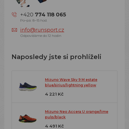
+420
774 118 065
Po–pá: 8–15 hod.
info@runsport.cz
Odpovídáme do 12 hodin
Naposledy jste si prohlíželi
Mizuno Wave Sky 9 M estate
blue/sirius/lightning yellow
4 221 Kč
Mizuno Neo Accera U orange/lime
pulp/black
4 491 Kč