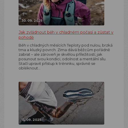
30. 09. 2025
Jak zvládnout běh v chladném počasí a zůstat v
pohodě
Běh v chladných měsících Teploty pod nulou, brzká
tma a kluzký povrch. Zima dává běžcům pořádně
zabrat – ale zároveň je skvělou příležitostí, jak
posunout svou kondici, odolnost a mentální sílu.
Stačí upravit přístup k tréninku, správně se
obléknout…
15. 09. 2025