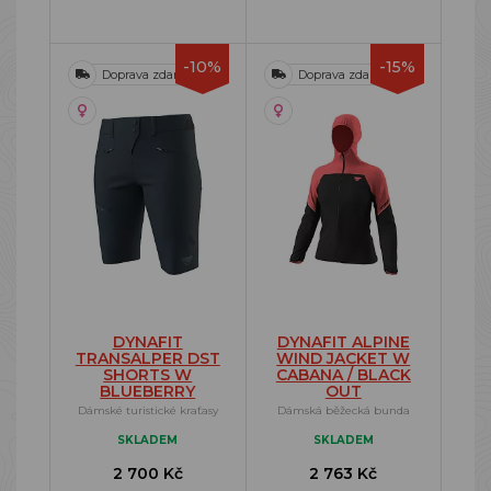
-10%
-15%
Doprava zdarma
Doprava zdarma
DYNAFIT
DYNAFIT ALPINE
TRANSALPER DST
WIND JACKET W
SHORTS W
CABANA / BLACK
BLUEBERRY
OUT
Dámské turistické kraťasy
Dámská běžecká bunda
SKLADEM
SKLADEM
2 700 Kč
2 763 Kč