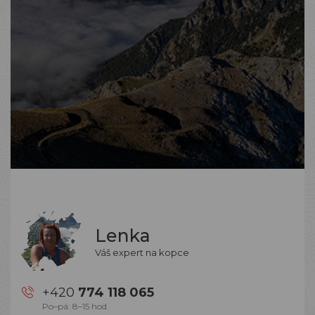
Lenka
Váš expert na kopce
+420
774 118 065
Po–pá: 8–15 hod.