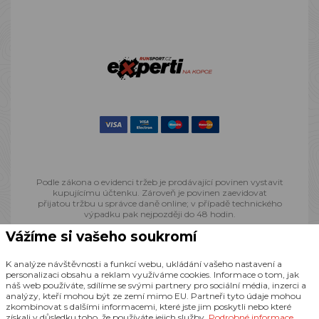
Podle zákona o evidenci tržeb je prodávající povinen vystavit
kupujícímu účtenku. Zároveň je povinen zaevidovat
přijatou tržbu u správce daně online; v případě technického
výpadku pak nejpozději do 48 hodin.
Vážíme si vašeho soukromí
© 2013 - 2026 Runsport.cz, všechna práva vyhrazena
K analýze návštěvnosti a funkcí webu, ukládání vašeho nastavení a
personalizaci obsahu a reklam využíváme cookies. Informace o tom, jak
náš web používáte, sdílíme se svými partnery pro sociální média, inzerci a
Realizace
CZECHGROUP.cz
analýzy, kteří mohou být ze zemí mimo EU. Partneři tyto údaje mohou
zkombinovat s dalšími informacemi, které jste jim poskytli nebo které
získali v důsledku toho, že používáte jejich služby.
Podrobné informace