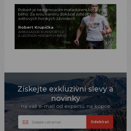
Robert je nestárnoucím matadorem horských
běhů. Za svou kariéru dokázal zvítězit v mnoha
světových horských závodech.
Robert Krupička
AMBASADOR RUNSPORT.CZ
A LEGENDA HORSKÝCH BĚHŮ
Získejte exkluzivní slevy a
novinky
na váš e-mail od expertů na kopce