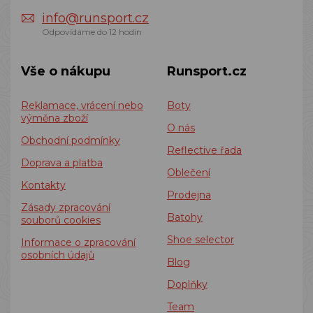
info@runsport.cz
Odpovídáme do 12 hodin
Vše o nákupu
Runsport.cz
Reklamace, vrácení nebo
Boty
výměna zboží
O nás
Obchodní podmínky
Reflective řada
Doprava a platba
Oblečení
Kontakty
Prodejna
Zásady zpracování
Batohy
souborů cookies
Shoe selector
Informace o zpracování
osobních údajů
Blog
Doplňky
Team