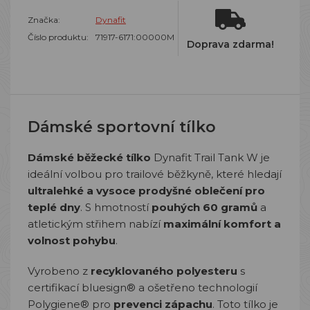
Značka:
Dynafit
Číslo produktu:
71917-6171:00000M
Doprava zdarma!
Dámské sportovní tílko
Dámské běžecké tílko
Dynafit Trail Tank W je
ideální volbou pro trailové běžkyně, které hledají
ultralehké a vysoce prodyšné oblečení pro
teplé dny
. S hmotností
pouhých 60 gramů
a
atletickým střihem nabízí
maximální komfort a
volnost pohybu
.
Vyrobeno z
recyklovaného polyesteru
s
certifikací bluesign® a ošetřeno technologií
Polygiene® pro
prevenci zápachu
. Toto tílko je