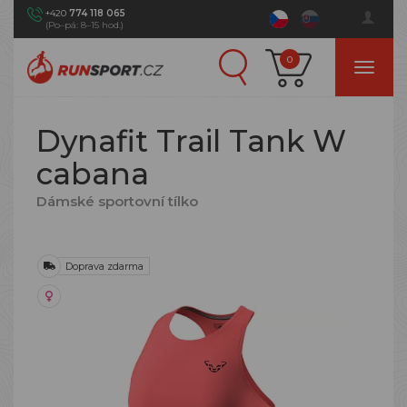
+420
774 118 065
(Po–pá: 8–15 hod.)
0
Dynafit Trail Tank W
cabana
Dámské sportovní tílko
Doprava zdarma