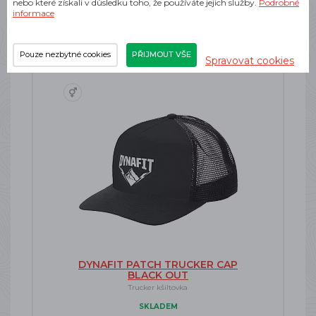
nebo které získali v důsledku toho, že používáte jejich služby.
Podrobné
855 Kč
informace
Pouze nezbytné cookies
PŘIJMOUT VŠE
Spravovat cookies
DYNAFIT PATCH TRUCKER CAP
BLACK OUT
Trucker kšiltovka
SKLADEM