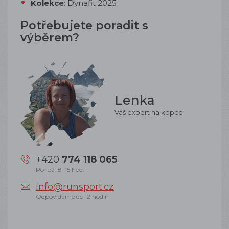
Kolekce
: Dynafit 2025
Potřebujete poradit s
výběrem?
Lenka
Váš expert na kopce
+420
774 118 065
Po–pá: 8–15 hod.
info@runsport.cz
Odpovídáme do 12 hodin