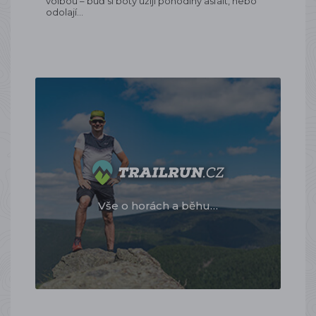
volbou – buď si boty užijí pohodlný asfalt, nebo
odolají…
Vše o horách a běhu…