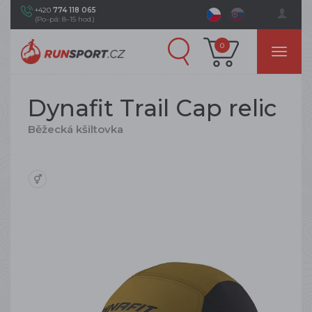
+420
774 118 065
(Po–pá: 8–15 hod.)
0
Dynafit Trail Cap relic
Běžecká kšiltovka