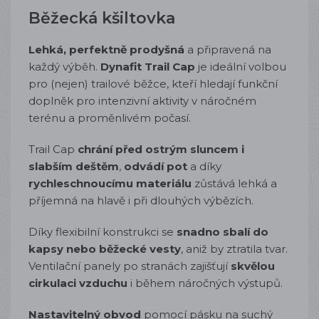
Běžecká kšiltovka
Lehká, perfektně prodyšná
a připravená na
každý výběh.
Dynafit Trail Cap
je ideální volbou
pro (nejen) trailové běžce, kteří hledají funkční
doplněk pro intenzivní aktivity v náročném
terénu a proměnlivém počasí.
Trail Cap
chrání před ostrým sluncem i
slabším deštěm
,
odvádí pot
a díky
rychleschnoucímu materiálu
zůstává lehká a
příjemná na hlavě i při dlouhých výbězích.
Díky flexibilní konstrukci se
snadno sbalí do
kapsy nebo běžecké vesty
, aniž by ztratila tvar.
Ventilační panely po stranách zajišťují
skvělou
cirkulaci vzduchu
i během náročných výstupů.
Nastavitelný obvod
pomocí pásku na suchý