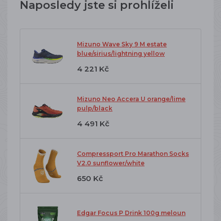
Naposledy jste si prohlíželi
Mizuno Wave Sky 9 M estate
blue/sirius/lightning yellow
4 221 Kč
Mizuno Neo Accera U orange/lime
pulp/black
4 491 Kč
Compressport Pro Marathon Socks
V2.0 sunflower/white
650 Kč
Edgar Focus P Drink 100g meloun