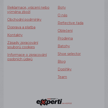
Reklamace, vrácení nebo
Boty
výměna zboží
O nás
Obchodní podmínky
Reflective řada
Doprava a platba
Oblečení
Kontakty
Prodejna
Zásady zpracování
Batohy
souborů cookies
Shoe selector
Informace o zpracování
osobních údajů
Blog
Doplňky
Team