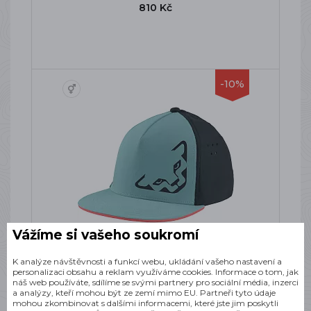
810 Kč
-10%
Vážíme si vašeho soukromí
DYNAFIT TECH TRUCKER CAP
K analýze návštěvnosti a funkcí webu, ukládání vašeho nastavení a
MARINE BLUE
personalizaci obsahu a reklam využíváme cookies. Informace o tom, jak
Kšiltovka
náš web používáte, sdílíme se svými partnery pro sociální média, inzerci
a analýzy, kteří mohou být ze zemí mimo EU. Partneři tyto údaje
SKLADEM
mohou zkombinovat s dalšími informacemi, které jste jim poskytli