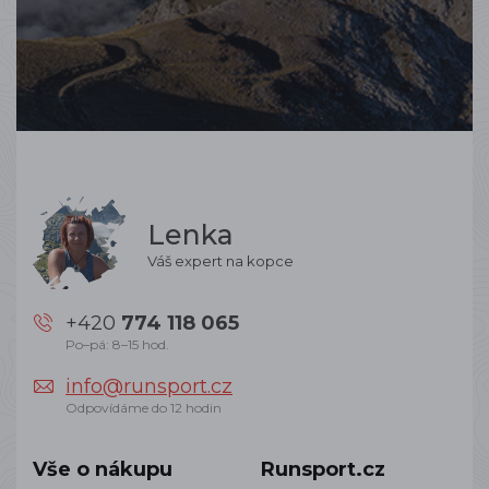
Lenka
Váš expert na kopce
+420
774 118 065
Po–pá: 8–15 hod.
info@runsport.cz
Odpovídáme do 12 hodin
Vše o nákupu
Runsport.cz