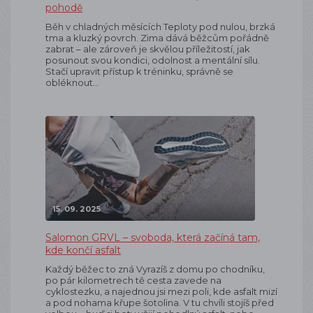
pohodě
Běh v chladných měsících Teploty pod nulou, brzká
tma a kluzký povrch. Zima dává běžcům pořádně
zabrat – ale zároveň je skvělou příležitostí, jak
posunout svou kondici, odolnost a mentální sílu.
Stačí upravit přístup k tréninku, správně se
obléknout…
15. 09. 2025
Salomon GRVL – svoboda, která začíná tam,
kde končí asfalt
Každý běžec to zná Vyrazíš z domu po chodníku,
po pár kilometrech tě cesta zavede na
cyklostezku, a najednou jsi mezi poli, kde asfalt mizí
a pod nohama křupe šotolina. V tu chvíli stojíš před