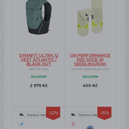
DYNAFIT ULTRA 12
ON PERFORMANCE
VEST ATLANTIC /
MID SOCK W
BLACK OUT
SEEDLING/KIWI
Běžecká vesta
Dámské běžecké ponožky
SKLADEM
SKLADEM
2 975 Kč
400 Kč
-32%
-15%
Doprava zdarma
Doprava zdarma