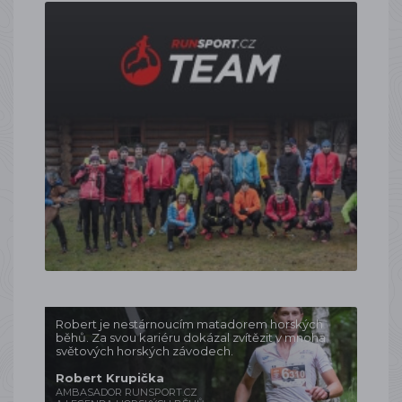
Robert je nestárnoucím matadorem horských
běhů. Za svou kariéru dokázal zvítězit v mnoha
světových horských závodech.
Robert Krupička
AMBASADOR RUNSPORT.CZ