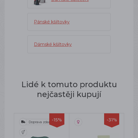
Pánské kšiltovky
Dámské kšiltovky
Lidé k tomuto produktu
nejčastěji kupují
-15%
-31%
Doprava zdarma