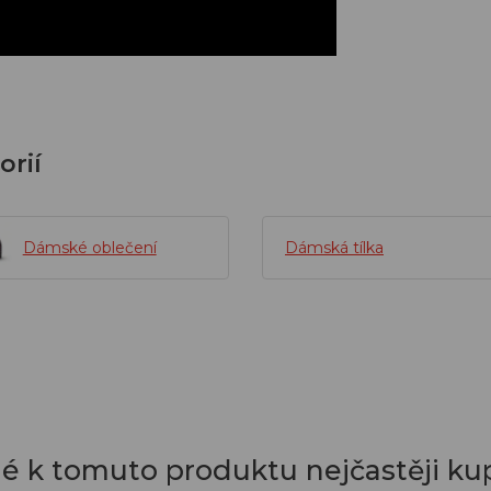
orií
Dámské oblečení
Dámská tílka
dé k tomuto produktu nejčastěji kup