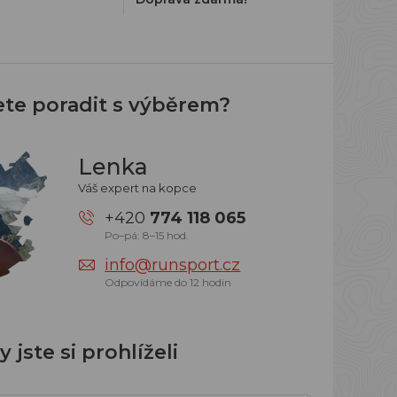
ete poradit s výběrem?
Lenka
Váš expert na kopce
+420
774 118 065
Po–pá: 8–15 hod.
info@runsport.cz
Odpovídáme do 12 hodin
 jste si prohlíželi