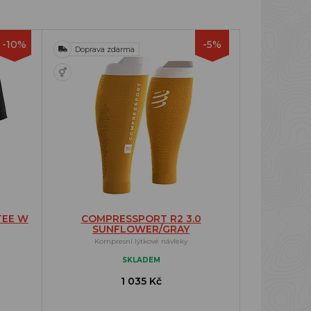
-10%
-5%
Doprava zdarma
TEE W
COMPRESSPORT R2 3.0
SUNFLOWER/GRAY
Kompresní lýtkové návleky
SKLADEM
1 035 Kč