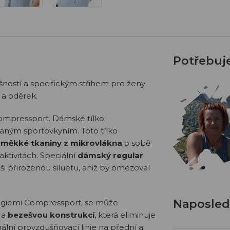
Potřebuj
šností a specifickým střihem pro ženy
a oděrek.
ompressport. Dámské tílko
daným sportovkyním. Toto tílko
a měkké tkaniny z mikrovlákna
o sobě
ktivitách. Speciální
dámský regular
aši přirozenou siluetu, aniž by omezoval
Naposledy
ogiemi Compressport, se může
 a
bezešvou konstrukcí
, která eliminuje
nální provzdušňovací linie na přední a