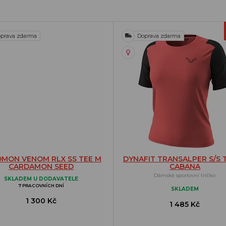
prava zdarma
Doprava zdarma
MON VENOM RLX SS TEE M
DYNAFIT TRANSALPER S/S 
CARDAMON SEED
CABANA
Dámské sportovní tričko
SKLADEM U DODAVATELE
7 PRACOVNÍCH DNÍ
SKLADEM
1 300 Kč
1 485 Kč