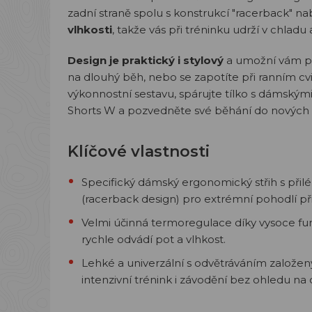
zadní straně spolu s konstrukcí "racerback" na
vlhkosti
, takže vás při tréninku udrží v chladu
Design je praktický i stylový
a umožní vám pod
na dlouhý běh, nebo se zapotíte při ranním cvi
výkonnostní sestavu, spárujte tílko s dámsk
Shorts W a pozvedněte své běhání do nových v
Klíčové vlastnosti
Specifický dámský ergonomický střih s při
(racerback design) pro extrémní pohodlí při
Velmi účinná termoregulace díky vysoce fu
rychle odvádí pot a vlhkost.
Lehké a univerzální s odvětráváním založ
intenzivní trénink i závodění bez ohledu na d