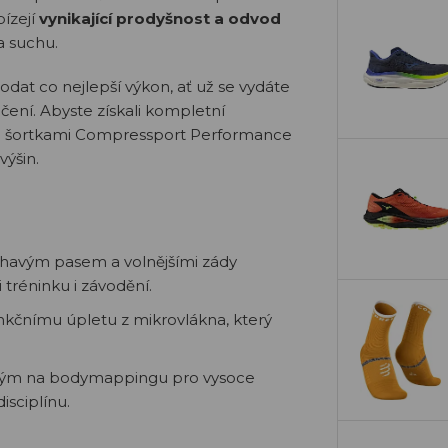
bízejí
vynikající prodyšnost a odvod
 a suchu.
at co nejlepší výkon, ať už se vydáte
čení. Abyste získali kompletní
ými šortkami Compressport Performance
ýšin.
léhavým pasem a volnějšími zády
 tréninku i závodění.
nkčnímu úpletu z mikrovlákna, který
eným na bodymappingu pro vysoce
isciplínu.