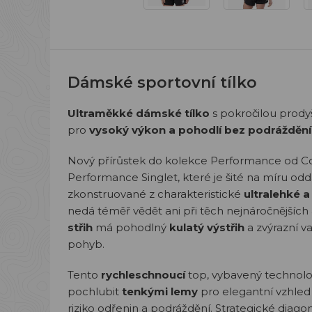
Dámské sportovní tílko
Ultraměkké dámské tílko
s pokročilou prody
pro
vysoký výkon a pohodlí bez podráždění
Nový přírůstek do kolekce Performance od C
Performance Singlet, které je šité na míru od
zkonstruované z charakteristické
ultralehké 
nedá téměř vědět ani při těch nejnáročnějších a
střih
má pohodlný
kulatý výstřih
a zvýrazní v
pohyb.
Tento
rychleschnoucí
top, vybavený technol
pochlubit
tenkými lemy
pro elegantní vzhled
riziko odřenin a podráždění. Strategické diago