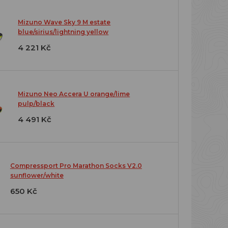
Mizuno Wave Sky 9 M estate
blue/sirius/lightning yellow
4 221 Kč
Mizuno Neo Accera U orange/lime
pulp/black
4 491 Kč
Compressport Pro Marathon Socks V2.0
sunflower/white
650 Kč