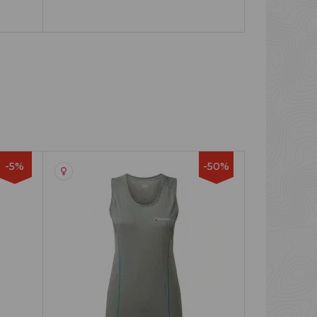
-5%
-50%