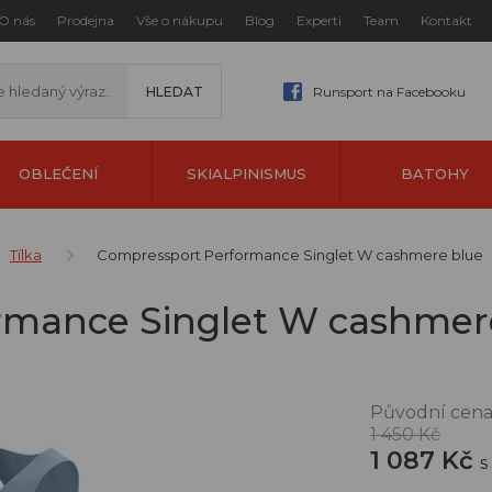
O nás
Prodejna
Vše o nákupu
Blog
Experti
Team
Kontakt
Runsport na Facebooku
OBLEČENÍ
SKIALPINISMUS
BATOHY
Tílka
Compressport Performance Singlet W cashmere blue
rmance Singlet W cashmer
Původní cena
1 450 Kč
1 087 Kč
s