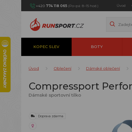
Úvod
+420
774 118 065
(Po–pá: 8–15 hod.)
KOPEC SLEV
BOTY
Úvod
Oblečení
Dámské oblečení
Compressport Perfo
Dámské sportovní tílko
Doprava zdarma