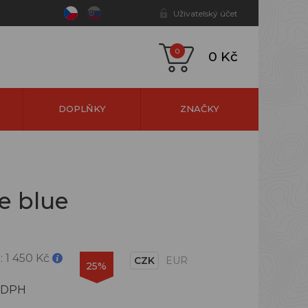
Uživatelský účet
0
0 Kč
DOPLŇKY
ZNAČKY
e blue
:
1 450 Kč
CZK
EUR
25%
 DPH