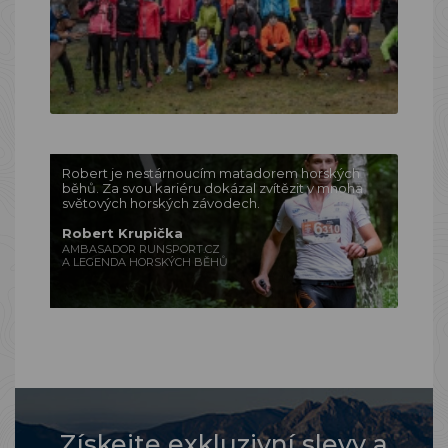
Robert je nestárnoucím matadorem horských
běhů. Za svou kariéru dokázal zvítězit v mnoha
světových horských závodech.
Robert Krupička
AMBASADOR RUNSPORT.CZ
A LEGENDA HORSKÝCH BĚHŮ
Získejte exkluzivní slevy a