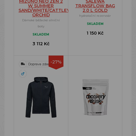
MIZUNO NEO ZEN 2
SALEWA
W SUMMER
TRANSFLOW BAG
SAND/WHITE/CATTLEYA
2.0 L GOLD
ORCHID
hydratační rezervoár
Dámské běžecké silniční
SKLADEM
boty
1 150 Kč
SKLADEM
3 112 Kč
-27%
Doprava zdarma