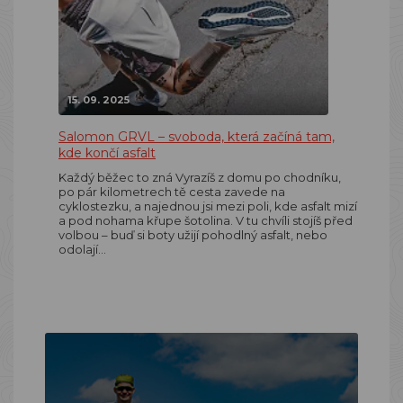
15. 09. 2025
Salomon GRVL – svoboda, která začíná tam,
kde končí asfalt
Každý běžec to zná Vyrazíš z domu po chodníku,
po pár kilometrech tě cesta zavede na
cyklostezku, a najednou jsi mezi poli, kde asfalt mizí
a pod nohama křupe šotolina. V tu chvíli stojíš před
volbou – buď si boty užijí pohodlný asfalt, nebo
odolají…