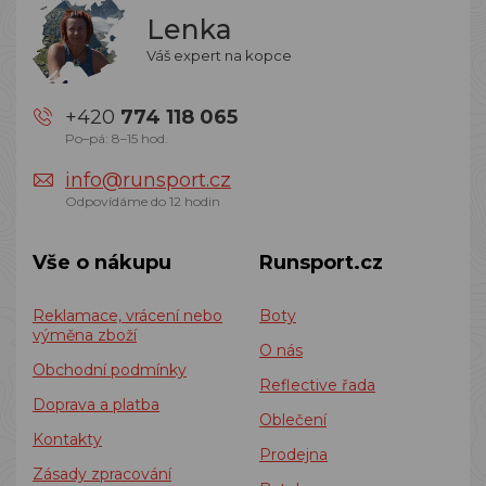
Lenka
Váš expert na kopce
+420
774 118 065
Po–pá: 8–15 hod.
info@runsport.cz
Odpovídáme do 12 hodin
Vše o nákupu
Runsport.cz
Reklamace, vrácení nebo
Boty
výměna zboží
O nás
Obchodní podmínky
Reflective řada
Doprava a platba
Oblečení
Kontakty
Prodejna
Zásady zpracování