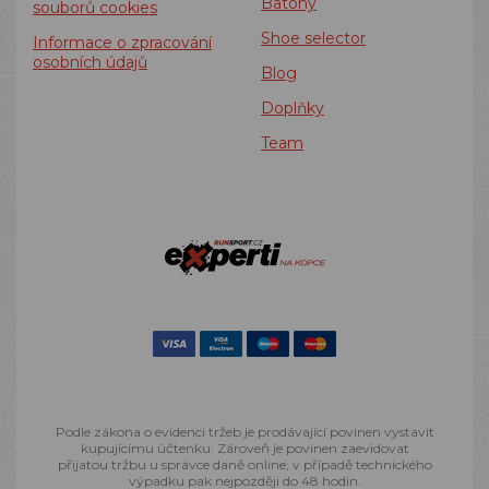
Batohy
souborů cookies
Shoe selector
Informace o zpracování
osobních údajů
Blog
Doplňky
Team
Podle zákona o evidenci tržeb je prodávající povinen vystavit
kupujícímu účtenku. Zároveň je povinen zaevidovat
přijatou tržbu u správce daně online; v případě technického
výpadku pak nejpozději do 48 hodin.