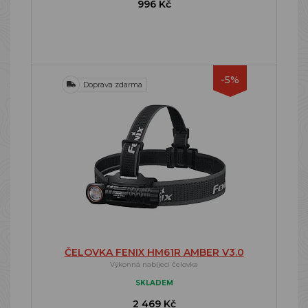
996 Kč
-5%
Doprava zdarma
ČELOVKA FENIX HM61R AMBER V3.0
Výkonná nabíjecí čelovka
SKLADEM
2 469 Kč