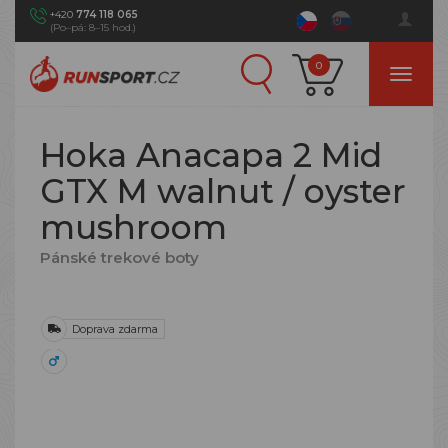
+420
774 118 065
(Po–pá: 8–15 hod.)
0
Hoka Anacapa 2 Mid
GTX M walnut / oyster
mushroom
Pánské trekové boty
Doprava zdarma