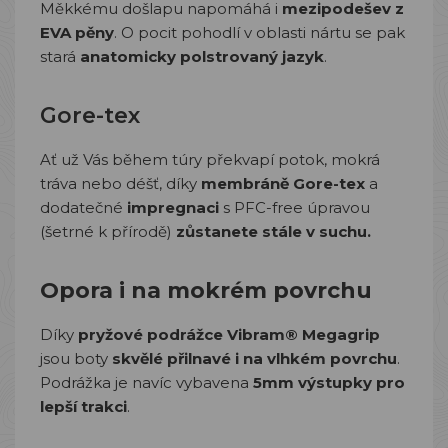
Měkkému došlapu napomáhá i
mezipodešev z
EVA pěny
. O pocit pohodlí v oblasti nártu se pak
stará
anatomicky polstrovaný jazyk
.
Gore-tex
Ať už Vás během túry překvapí potok, mokrá
tráva nebo déšť, díky
membráně Gore-tex
a
dodatečné
impregnaci
s PFC-free úpravou
(šetrné k přírodě)
zůstanete stále v suchu.
Opora i na mokrém povrchu
Díky
pryžové podrážce Vibram® Megagrip
jsou boty
skvělé přilnavé i na vlhkém povrchu
.
Podrážka je navíc vybavena
5mm výstupky pro
lepší trakci
.