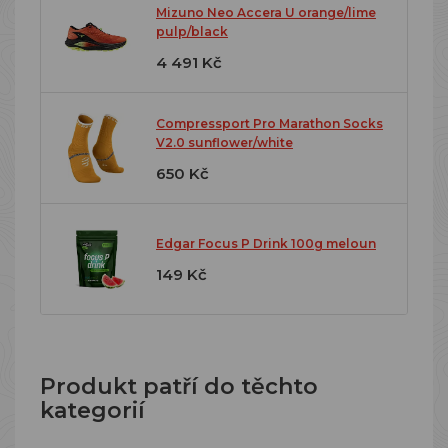
Mizuno Neo Accera U orange/lime
pulp/black
4 491 Kč
Compressport Pro Marathon Socks
V2.0 sunflower/white
650 Kč
Edgar Focus P Drink 100g meloun
149 Kč
Produkt patří do těchto
kategorií