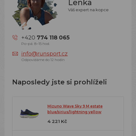
Lenka
Váš expert na kopce
+420
774 118 065
Po–pá: 8–15 hod.
info@runsport.cz
Odpovídáme do 12 hodin
Naposledy jste si prohlíželi
Mizuno Wave Sky 9 M estate
blue/sirius/lightning yellow
4 221 Kč