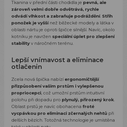
Tkanina v přední části chodidla je
pevná, ale
zároveň velmi dobře odvětrává, rychle
odvádí vlhkost a zabraňuje podráždění
.
Střih
ponožek je vyšší
než běžecké modely a látka v
oblasti nártu je oproti špičce silnější. Navíc, okolo
kotníku je navržen
speciální úplet pro zlepšení
stability
v náročném terénu.
Lepší vnímavost a eliminace
otlačenin
Zcela nová špička nabízí
ergonomičtější
přizpůsobení vašim prstům i vylepšenou
propriocepci
, což umožní prstům intuitivní
polohu při dopadu pro
plynulý, přirozený krok
.
Oblast prstů je navíc obohacena
froté
vycpávkou pro eliminaci zčernalých nehtů
při
delších bězích. Totožná technologie je umístěna
také v oblasti paty.