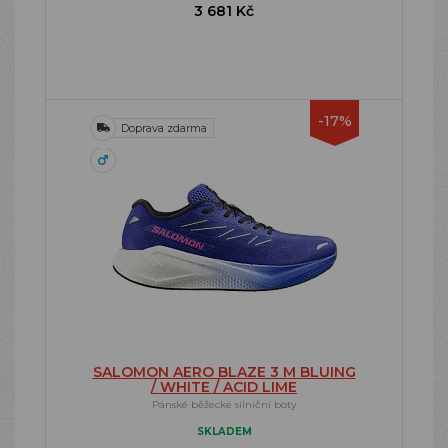
3 681 Kč
-17%
Doprava zdarma
SALOMON AERO BLAZE 3 M BLUING
/ WHITE / ACID LIME
Pánské běžecké silniční boty
SKLADEM