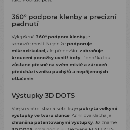
360° podpora klenby a precizní
padnutí
Vylepšená
360° podpora klenby
je
samozřejmostí. Nejen že
podporuje
mikrocirkulaci
, ale především
zabraňuje
kroucení ponožky uvnitř boty
. Ponožka tak
zůstane přesně na svém místě a zároveň
předchází vzniku puchýřů a nepříjemných
otlačenin
.
Výstupky 3D DOTS
Vnější i vnitřní strana kotníku je
pokryta velkými
výstupky ve tvaru slunce
. Achillova šlacha je
chráněna patentovanými výstupky
. Již známé
3D DOTS
, nově doplňují i takzvané FLAT DOTS,