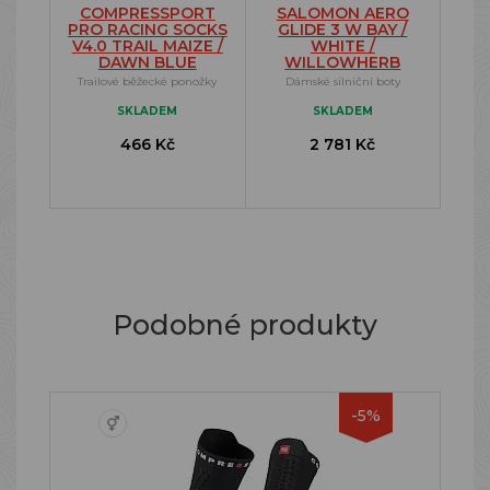
COMPRESSPORT
SALOMON AERO
PRO RACING SOCKS
GLIDE 3 W BAY /
V4.0 TRAIL MAIZE /
WHITE /
DAWN BLUE
WILLOWHERB
Trailové běžecké ponožky
Dámské silniční boty
SKLADEM
SKLADEM
466 Kč
2 781 Kč
Podobné produkty
-5%