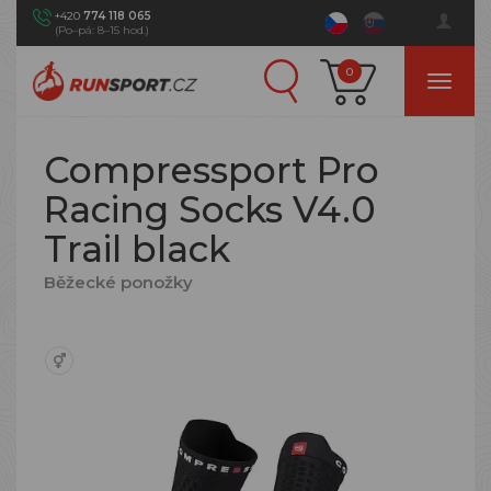
+420
774 118 065
(Po–pá: 8–15 hod.)
0
Compressport Pro
Racing Socks V4.0
Trail black
Běžecké ponožky