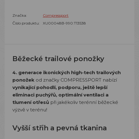
Značka:
Compressport
Číslo produktu:
XU00048B-990:T13538
Běžecké trailové ponožky
4. generace ikonických high-tech trailových
ponožek
od značky COMPRESSPORT nabízí
vynikající pohodlí, podporu, ještě lepší
eliminaci puchýřů, optimální ventilaci a
tlumení otřesů
při jakékoliv terénní běžecké
výzvě v terénu!
Vyšší střih a pevná tkanina