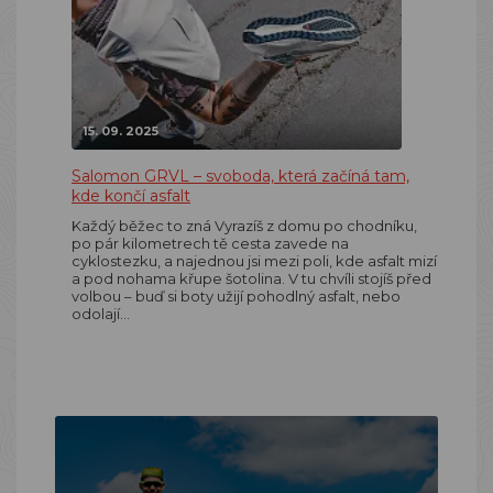
15. 09. 2025
Salomon GRVL – svoboda, která začíná tam,
kde končí asfalt
Každý běžec to zná Vyrazíš z domu po chodníku,
po pár kilometrech tě cesta zavede na
cyklostezku, a najednou jsi mezi poli, kde asfalt mizí
a pod nohama křupe šotolina. V tu chvíli stojíš před
volbou – buď si boty užijí pohodlný asfalt, nebo
odolají…