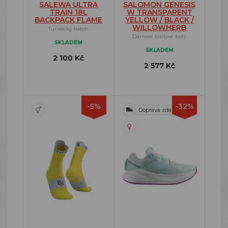
SALEWA ULTRA
SALOMON GENESIS
TRAIN 18L
W TRANSPARENT
BACKPACK FLAME
YELLOW / BLACK /
WILLOWHERB
Turistický batoh
Dámské trailové boty
SKLADEM
SKLADEM
2 100 Kč
2 577 Kč
-5%
-32%
Doprava zdarma