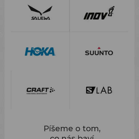
Píšeme o tom,
co nás baví