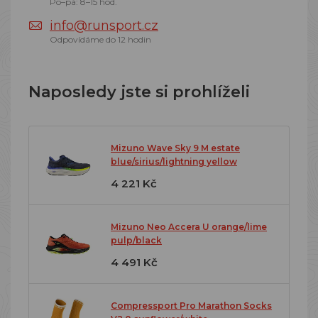
Po–pá: 8–15 hod.
info@runsport.cz
Odpovídáme do 12 hodin
Naposledy jste si prohlíželi
Mizuno Wave Sky 9 M estate
blue/sirius/lightning yellow
4 221 Kč
Mizuno Neo Accera U orange/lime
pulp/black
4 491 Kč
Compressport Pro Marathon Socks