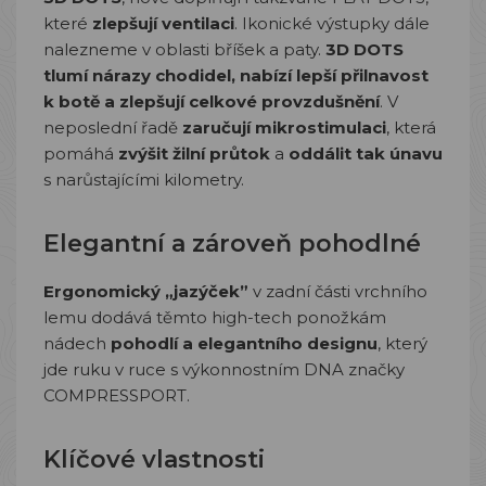
které
zlepšují ventilaci
. Ikonické výstupky dále
nalezneme v oblasti bříšek a paty.
3D DOTS
tlumí nárazy chodidel, nabízí lepší přilnavost
k botě a zlepšují celkové provzdušnění
. V
neposlední řadě
zaručují mikrostimulaci
, která
pomáhá
zvýšit žilní průtok
a
oddálit tak únavu
s narůstajícími kilometry.
Elegantní a zároveň pohodlné
Ergonomický „jazýček”
v zadní části vrchního
lemu dodává těmto high-tech ponožkám
nádech
pohodlí a elegantního designu
, který
jde ruku v ruce s výkonnostním DNA značky
COMPRESSPORT.
Klíčové vlastnosti