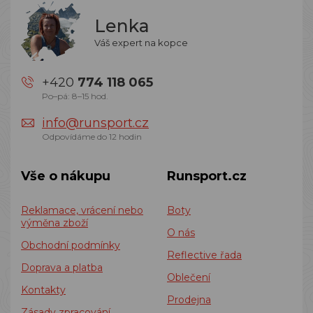
Lenka
Váš expert na kopce
+420
774 118 065
Po–pá: 8–15 hod.
info@runsport.cz
Odpovídáme do 12 hodin
Vše o nákupu
Runsport.cz
Reklamace, vrácení nebo
Boty
výměna zboží
O nás
Obchodní podmínky
Reflective řada
Doprava a platba
Oblečení
Kontakty
Prodejna
Zásady zpracování