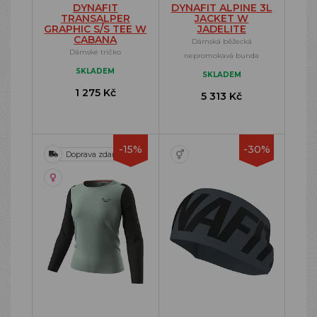
DYNAFIT
DYNAFIT ALPINE 3L
TRANSALPER
JACKET W
GRAPHIC S/S TEE W
JADELITE
CABANA
Dámská běžecká
Dámské tričko
nepromokavá bunda
SKLADEM
SKLADEM
1 275 Kč
5 313 Kč
-15%
-30%
Doprava zdarma