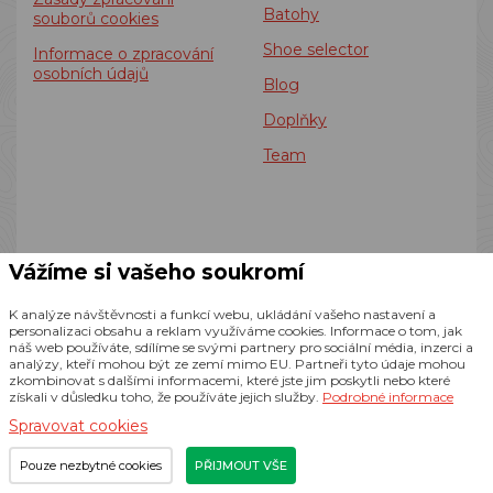
Batohy
souborů cookies
Shoe selector
Informace o zpracování
osobních údajů
Blog
Doplňky
Team
Vážíme si vašeho soukromí
K analýze návštěvnosti a funkcí webu, ukládání vašeho nastavení a
personalizaci obsahu a reklam využíváme cookies. Informace o tom, jak
náš web používáte, sdílíme se svými partnery pro sociální média, inzerci a
analýzy, kteří mohou být ze zemí mimo EU. Partneři tyto údaje mohou
zkombinovat s dalšími informacemi, které jste jim poskytli nebo které
získali v důsledku toho, že používáte jejich služby.
Podrobné informace
Spravovat cookies
Podle zákona o evidenci tržeb je prodávající povinen vystavit
kupujícímu účtenku. Zároveň je povinen zaevidovat
Pouze nezbytné cookies
PŘIJMOUT VŠE
přijatou tržbu u správce daně online; v případě technického