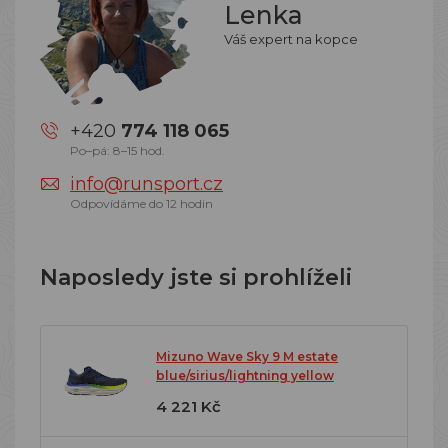
Lenka
Váš expert na kopce
+420
774 118 065
Po–pá: 8–15 hod.
info@runsport.cz
Odpovídáme do 12 hodin
Naposledy jste si prohlíželi
Mizuno Wave Sky 9 M estate
blue/sirius/lightning yellow
4 221 Kč