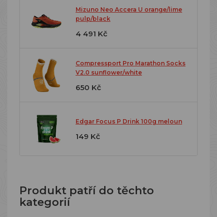
Mizuno Neo Accera U orange/lime
pulp/black
4 491 Kč
Compressport Pro Marathon Socks
V2.0 sunflower/white
650 Kč
Edgar Focus P Drink 100g meloun
149 Kč
Produkt patří do těchto
kategorií