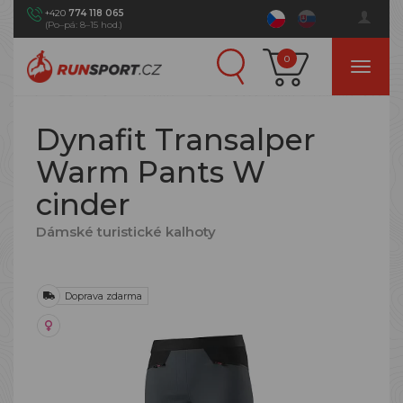
+420
774 118 065
(Po–pá: 8–15 hod.)
0
Dynafit Transalper
Warm Pants W
cinder
Dámské turistické kalhoty
Doprava zdarma