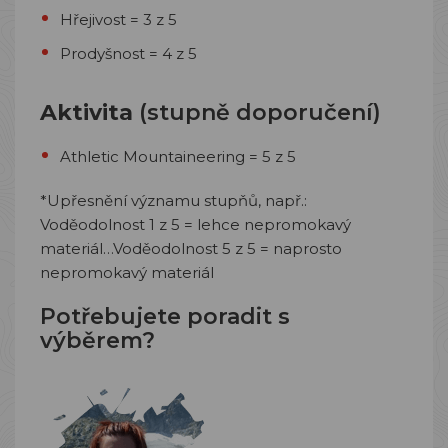
Hřejivost = 3 z 5
Prodyšnost = 4 z 5
Aktivita
(stupně doporučení)
Athletic Mountaineering = 5 z 5
*Upřesnění významu stupňů, např.:
Voděodolnost 1 z 5 = lehce nepromokavý
materiál…Voděodolnost 5 z 5 = naprosto
nepromokavý materiál
Potřebujete poradit s
výběrem?