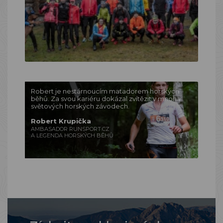
Robert je nestárnoucím matadorem horských
běhů. Za svou kariéru dokázal zvítězit v mnoha
světových horských závodech.
Robert Krupička
AMBASADOR RUNSPORT.CZ
A LEGENDA HORSKÝCH BĚHŮ