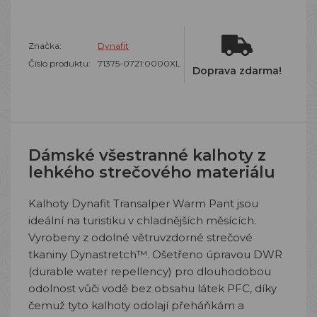
Značka:
Dynafit
Číslo produktu:
71375-0721:0000XL
Doprava zdarma!
Dámské všestranné kalhoty z
lehkého strečového materiálu
Kalhoty Dynafit Transalper Warm Pant jsou
ideální na turistiku v chladnějších měsících.
Vyrobeny z odolné větruvzdorné strečové
tkaniny Dynastretch™. Ošetřeno úpravou DWR
(durable water repellency) pro dlouhodobou
odolnost vůči vodě bez obsahu látek PFC, díky
čemuž tyto kalhoty odolají přeháňkám a