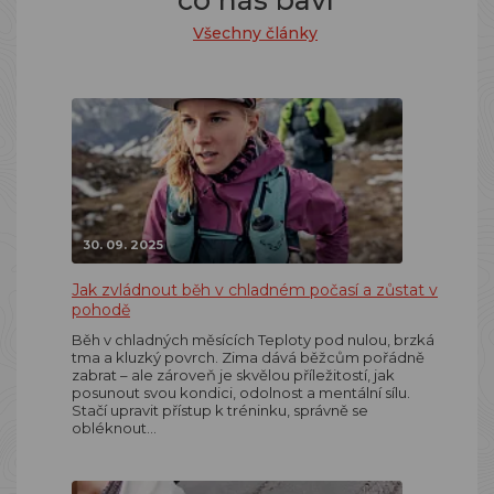
co nás baví
Všechny články
30. 09. 2025
Jak zvládnout běh v chladném počasí a zůstat v
pohodě
Běh v chladných měsících Teploty pod nulou, brzká
tma a kluzký povrch. Zima dává běžcům pořádně
zabrat – ale zároveň je skvělou příležitostí, jak
posunout svou kondici, odolnost a mentální sílu.
Stačí upravit přístup k tréninku, správně se
obléknout…