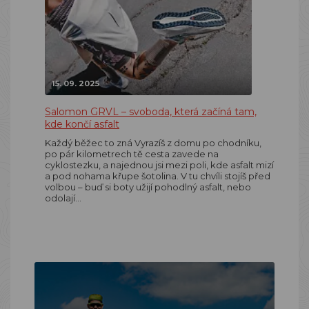
15. 09. 2025
Salomon GRVL – svoboda, která začíná tam,
kde končí asfalt
Každý běžec to zná Vyrazíš z domu po chodníku,
po pár kilometrech tě cesta zavede na
cyklostezku, a najednou jsi mezi poli, kde asfalt mizí
a pod nohama křupe šotolina. V tu chvíli stojíš před
volbou – buď si boty užijí pohodlný asfalt, nebo
odolají…