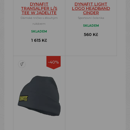
DYNAFIT
DYNAFIT LIGHT
TRANSALPER L/S
LOGO HEADBAND
TEE W JADELITE
CINDER
Dámské tričko s dlouhým
Sportovní čelenka
rukávem
SKLADEM
SKLADEM
560 Kč
1 615 Kč
-40%