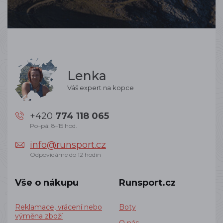
Lenka
Váš expert na kopce
+420
774 118 065
Po–pá: 8–15 hod.
info@runsport.cz
Odpovídáme do 12 hodin
Vše o nákupu
Runsport.cz
Reklamace, vrácení nebo
Boty
výměna zboží