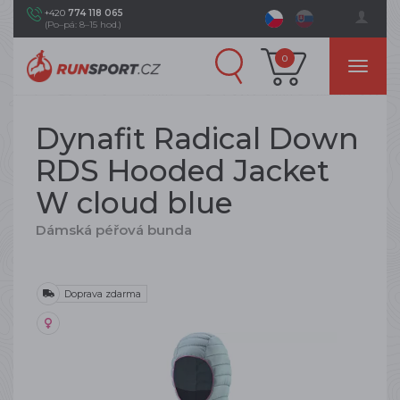
+420
774 118 065
(Po–pá: 8–15 hod.)
0
Dynafit Radical Down
RDS Hooded Jacket
W cloud blue
Dámská péřová bunda
Doprava zdarma