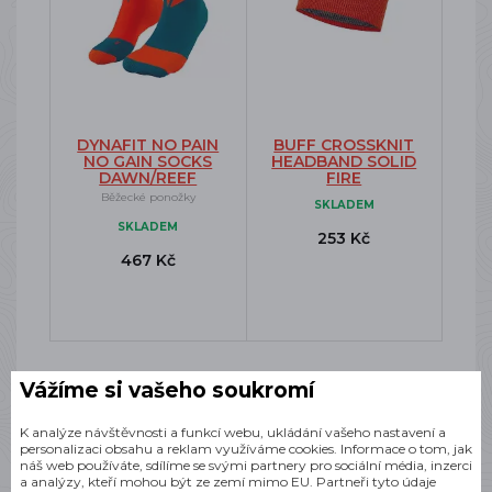
DYNAFIT NO PAIN
BUFF CROSSKNIT
NO GAIN SOCKS
HEADBAND SOLID
DAWN/REEF
FIRE
Běžecké ponožky
SKLADEM
SKLADEM
253 Kč
467 Kč
Vážíme si vašeho soukromí
K analýze návštěvnosti a funkcí webu, ukládání vašeho nastavení a
personalizaci obsahu a reklam využíváme cookies. Informace o tom, jak
Podobné produkty
náš web používáte, sdílíme se svými partnery pro sociální média, inzerci
a analýzy, kteří mohou být ze zemí mimo EU. Partneři tyto údaje