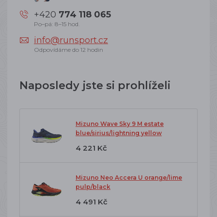
+420
774 118 065
Po–pá: 8–15 hod.
info@runsport.cz
Odpovídáme do 12 hodin
Naposledy jste si prohlíželi
Mizuno Wave Sky 9 M estate
blue/sirius/lightning yellow
4 221 Kč
Mizuno Neo Accera U orange/lime
pulp/black
4 491 Kč