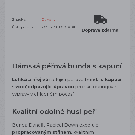
Značka:
Dynafit
Číslo produktu:
70915-3181:0000XL
Doprava zdarma!
Dámská péřová bunda s kapucí
Lehká a hřejivá
izolující péřová bunda
s kapucí
s
voděodpuzující úpravou
pro ski touringové
výpravy v chladném počasí.
Kvalitní odolné husí peří
Bunda Dynafit Radical Down exceluje
propracovaným střihem
, kvalitním