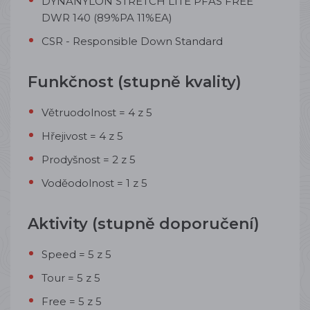
DYNANYLON STRETCH LITE PFAS FREE
DWR 140 (89%PA 11%EA)
CSR -
Responsible Down Standard
Funkčnost (stupně kvality)
Větruodolnost = 4 z 5
Hřejivost = 4 z 5
Prodyšnost = 2 z 5
Voděodolnost = 1 z 5
Aktivity (stupně doporučení)
Speed = 5 z 5
Tour = 5 z 5
Free = 5 z 5