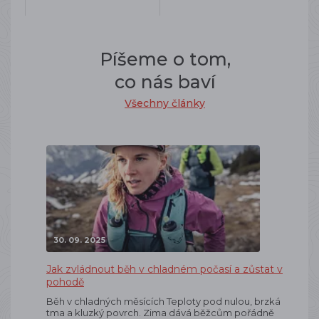
Píšeme o tom,
co nás baví
Všechny články
30. 09. 2025
Jak zvládnout běh v chladném počasí a zůstat v
pohodě
Běh v chladných měsících Teploty pod nulou, brzká
tma a kluzký povrch. Zima dává běžcům pořádně