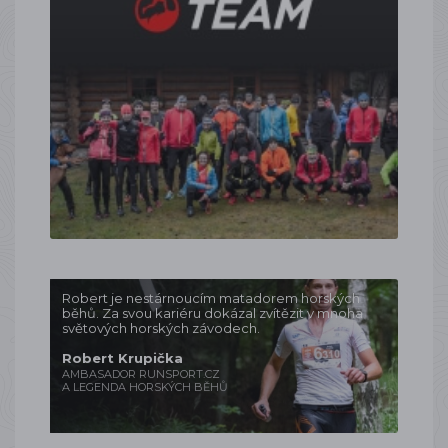
Robert je nestárnoucím matadorem horských
běhů. Za svou kariéru dokázal zvítězit v mnoha
světových horských závodech.
Robert Krupička
AMBASADOR RUNSPORT.CZ
A LEGENDA HORSKÝCH BĚHŮ