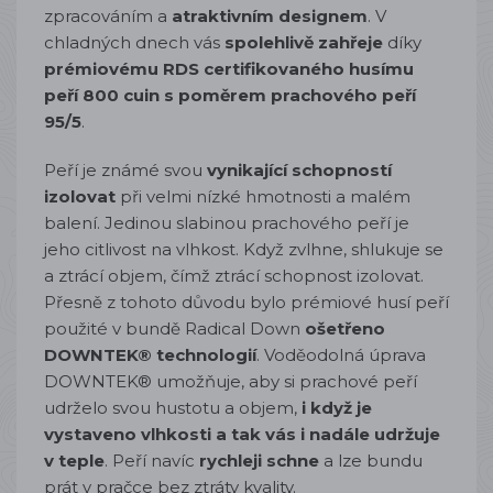
zpracováním a
atraktivním designem
. V
chladných dnech vás
spolehlivě zahřeje
díky
prémiovému RDS certifikovaného husímu
peří 800 cuin s poměrem prachového peří
95/5
.
Peří je známé svou
vynikající schopností
izolovat
při velmi nízké hmotnosti a malém
balení. Jedinou slabinou prachového peří je
jeho citlivost na vlhkost. Když zvlhne, shlukuje se
a ztrácí objem, čímž ztrácí schopnost izolovat.
Přesně z tohoto důvodu bylo prémiové husí peří
použité v bundě Radical Down
ošetřeno
DOWNTEK® technologií
. Voděodolná úprava
DOWNTEK® umožňuje, aby si prachové peří
udrželo svou hustotu a objem,
i když je
vystaveno vlhkosti a tak vás i nadále udržuje
v teple
. Peří navíc
rychleji schne
a lze bundu
prát v pračce bez ztráty kvality.