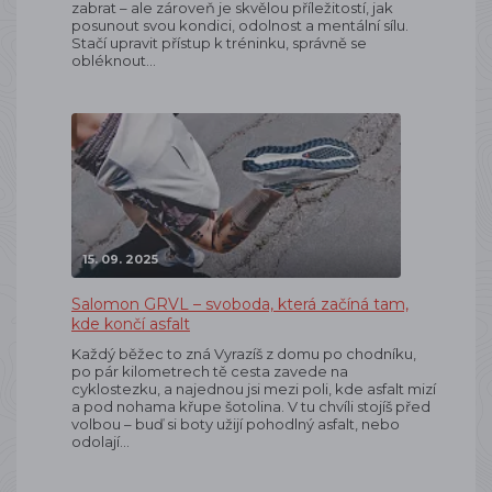
zabrat – ale zároveň je skvělou příležitostí, jak
posunout svou kondici, odolnost a mentální sílu.
Stačí upravit přístup k tréninku, správně se
obléknout…
15. 09. 2025
Salomon GRVL – svoboda, která začíná tam,
kde končí asfalt
Každý běžec to zná Vyrazíš z domu po chodníku,
po pár kilometrech tě cesta zavede na
cyklostezku, a najednou jsi mezi poli, kde asfalt mizí
a pod nohama křupe šotolina. V tu chvíli stojíš před
volbou – buď si boty užijí pohodlný asfalt, nebo
odolají…