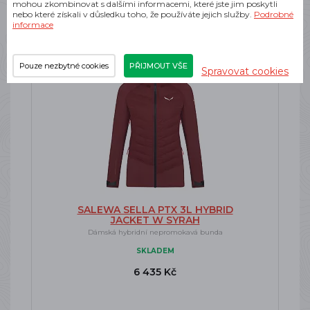
mohou zkombinovat s dalšími informacemi, které jste jim poskytli
nebo které získali v důsledku toho, že používáte jejich služby.
Podrobné
informace
-45%
Doprava zdarma
Pouze nezbytné cookies
PŘIJMOUT VŠE
Spravovat cookies
SALEWA SELLA PTX 3L HYBRID
JACKET W SYRAH
Dámská hybridní nepromokavá bunda
SKLADEM
6 435 Kč