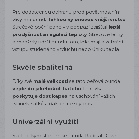
Pro dodatečnou ochranu před povětrnostními
vlivy má bunda
lehkou nylonovou vnější vrstvu
.
Strečové boční panely v podpaží zajišťují
lepší
prodyšnost a regulaci teploty
. Strečové lemy
a manžety udrží bundu tam, kde mají a zabrání
vstupu studeného vzduchu nebo úniku tepla.
Skvěle sbalitelná
Díky své
malé velikosti
se tato péřová bunda
vejde do jakéhokoli batohu
. Péřovka
poskytuje dost kapes
na uschování vašich
tyčinek, šátků a dalších nezbytností.
Univerzální využití
S atletickým střihem se bunda Radical Down