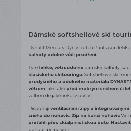
Dámské softshellové ski tour
Dynafit Mercury Dynastretch Pants jsou lehk
kalhoty
odolné vůči prodření
.
Tyto
lehké, větruodolné
dámské kalhoty jsou 
klasického skitouringu
. Softshellové ski tou
prodyšného a odolného materiálu DYNAS
větrem
, ale také
před mokrým sněhem či l
volbou do jakéhokoliv počasí.
Disponují
ventilačními zipy a integrovaným
sněhu do nohavic
.
Zip na konci nohavic
Vám u
přetáhli přes skialpinistickou botu
.
Nastavit
pohodlí při nošení.