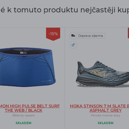
dé k tomuto produktu nejčastěji kup
-15%
Doprava zdarma
MON HIGH PULSE BELT SURF
HOKA STINSON 7 M SLATE B
THE WEB / BLACK
ASPHALT GREY
Běžecký opasek
Pánské trailové boty
SKLADEM
SKLADEM