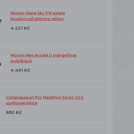
Mizuno Wave Sky 9 M estate
blue/sirius/lightning yellow
4 221 Kč
Mizuno Neo Accera U orange/lime
pulp/black
4 491 Kč
Compressport Pro Marathon Socks V2.0
sunflower/white
650 Kč