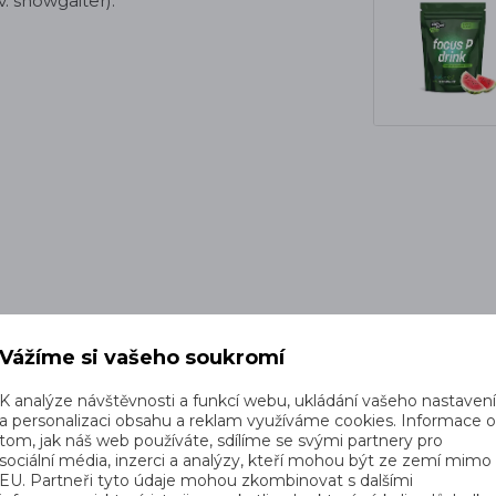
. snowgaiter).
Vážíme si vašeho soukromí
K analýze návštěvnosti a funkcí webu, ukládání vašeho nastaven
OK BRUSH 210 BS (65%PA 26%PL 9%EA),
a personalizaci obsahu a reklam využíváme cookies. Informace 
tom, jak náš web používáte, sdílíme se svými partnery pro
sociální média, inzerci a analýzy, kteří mohou být ze zemí mimo
EU. Partneři tyto údaje mohou zkombinovat s dalšími
%PA),