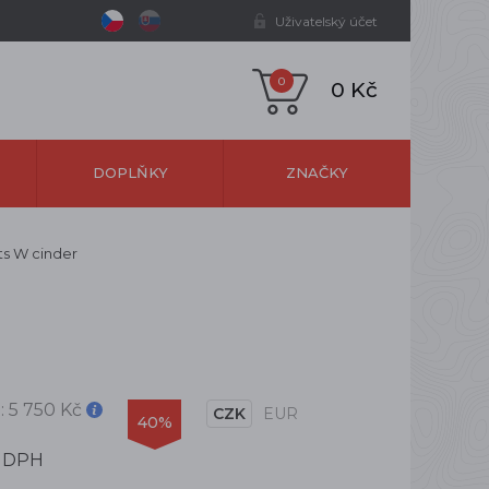
Uživatelský účet
0
0 Kč
DOPLŇKY
ZNAČKY
ts W cinder
:
5 750 Kč
CZK
EUR
40%
s DPH