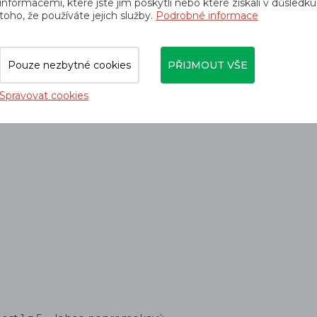
informacemi, které jste jim poskytli nebo které získali v důsledku
toho, že používáte jejich služby.
Podrobné informace
DWR 158 BS (90%PA 10%EA).
Pouze nezbytné cookies
PŘIJMOUT VŠE
Spravovat cookies