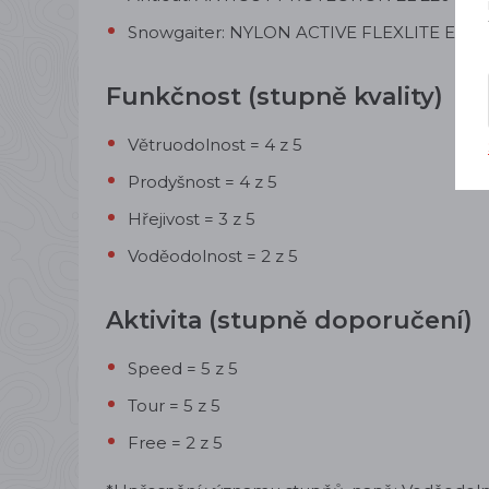
Snowgaiter: NYLON ACTIVE FLEXLITE ECO 
Funkčnost (stupně kvality)
Větruodolnost = 4 z 5
Prodyšnost = 4 z 5
Hřejivost = 3 z 5
Voděodolnost = 2 z 5
Aktivita (stupně doporučení)
Speed = 5 z 5
Tour = 5 z 5
Free = 2 z 5