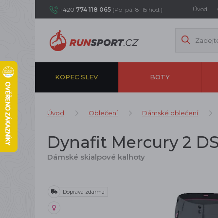
Úvod
+420
774 118 065
(Po–pá: 8–15 hod.)
KOPEC SLEV
BOTY
Úvod
Oblečení
Dámské oblečení
Dynafit Mercury 2 D
Dámské skialpové kalhoty
Doprava zdarma