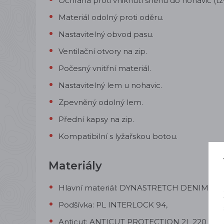
Ochrana proti vniknutí sněhu do nohavic (tzv
Materiál odolný proti oděru.
Nastavitelný obvod pasu.
Ventilační otvory na zip.
Počesný vnitřní materiál.
Nastavitelný lem u nohavic.
Zpevněný odolný lem.
Přední kapsy na zip.
Kompatibilní s lyžařskou botou.
Materiály
Hlavní materiál: DYNASTRETCH DENIM LO
Podšívka: PL INTERLOCK 94,
Anticut: ANTICUT PROTECTION 2L 220 (100