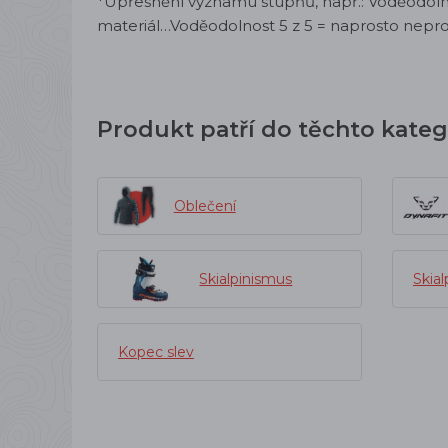
*Upřesnění významu stupňů, např.: Voděodoln
materiál…Voděodolnost 5 z 5 = naprosto nepr
Produkt patří do těchto kateg
Oblečení
Skialpinismus
Skial
Kopec slev