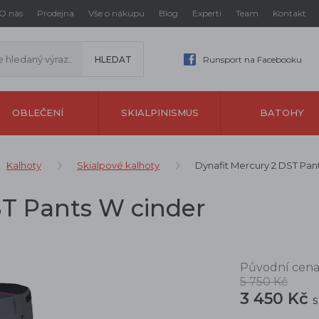
O nás
Prodejna
Vše o nákupu
Blog
Experti
Team
Kontakt
Runsport na Facebooku
OBLEČENÍ
SKIALPINISMUS
BATOHY
Kalhoty
Skialpové kalhoty
Dynafit Mercury 2 DST Pan
ST Pants W cinder
Původní cena
5 750 Kč
3 450 Kč