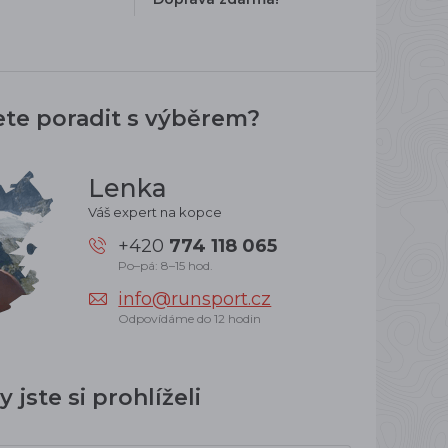
ete poradit s výběrem?
Lenka
Váš expert na kopce
+420
774 118 065
Po–pá: 8–15 hod.
info@runsport.cz
Odpovídáme do 12 hodin
 jste si prohlíželi