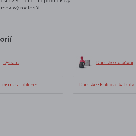
ost 1 z 5 = lehce nepromokavý
omokavý materiál
orií
Dynafit
Dámské oblečení
pinismus - oblečení
Dámské skialpové kalhoty