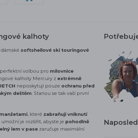
ingové kalhoty
Potřebuj
é dámské
softshellové ski touringové
perfektní volbou pro
milovnice
ringové kalhoty Mercury z
extrémně
TRETCH
neposkytují pouze
ochranu před
ehkým deštěm
. Stanou se tak vaší první
i manžetami
, které
zabraňují vniknutí
Naposledy
možní je rozšířit, abyste je
pohodlně
elný lem v pase
zaručuje maximální