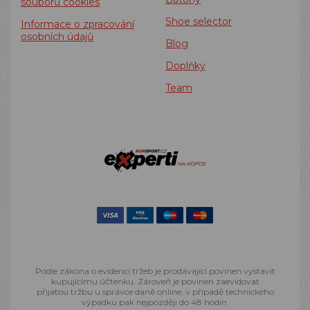
souborů cookies
Shoe selector
Informace o zpracování
osobních údajů
Blog
Doplňky
Team
Podle zákona o evidenci tržeb je prodávající povinen vystavit
kupujícímu účtenku. Zároveň je povinen zaevidovat
přijatou tržbu u správce daně online; v případě technického
výpadku pak nejpozději do 48 hodin.