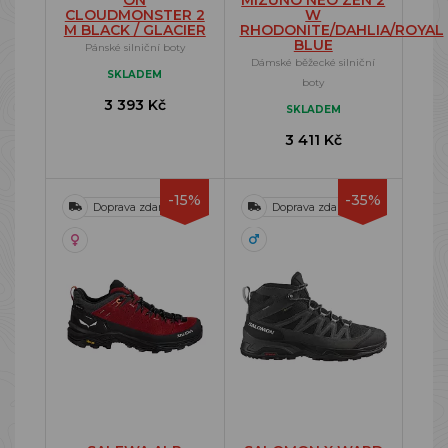
ON
MIZUNO NEO ZEN 2
CLOUDMONSTER 2
W
M BLACK / GLACIER
RHODONITE/DAHLIA/ROYAL
BLUE
Pánské silniční boty
Dámské běžecké silniční
SKLADEM
boty
3 393 Kč
SKLADEM
3 411 Kč
-15%
-35%
Doprava zdarma
Doprava zdarma