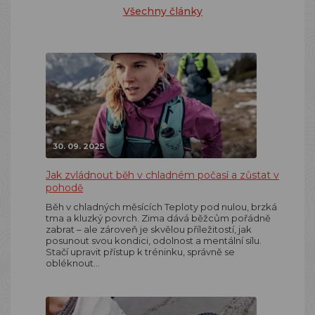
Všechny články
30. 09. 2025
Jak zvládnout běh v chladném počasí a zůstat v
pohodě
Běh v chladných měsících Teploty pod nulou, brzká
tma a kluzký povrch. Zima dává běžcům pořádně
zabrat – ale zároveň je skvělou příležitostí, jak
posunout svou kondici, odolnost a mentální sílu.
Stačí upravit přístup k tréninku, správně se
obléknout…