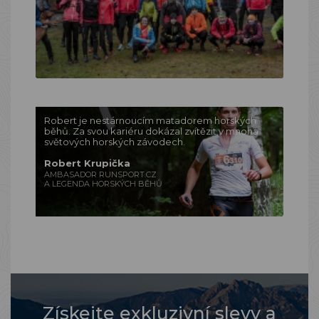
Robert je nestárnoucím matadorem horských
běhů. Za svou kariéru dokázal zvítězit v mnoha
světových horských závodech.
Robert Krupička
AMBASADOR RUNSPORT.CZ
A LEGENDA HORSKÝCH BĚHŮ
Získejte exkluzivní slevy a