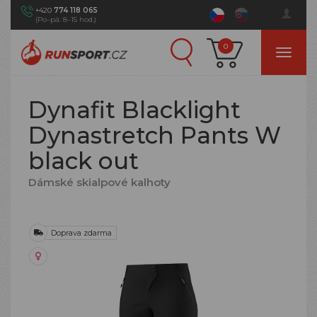
+420
774 118 065
(Po–pá: 8–15 hod.)
0
Dynafit Blacklight
Dynastretch Pants W
black out
Dámské skialpové kalhoty
Doprava zdarma