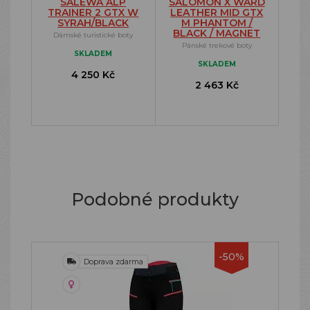
SALEWA ALP
SALOMON X WARD
TRAINER 2 GTX W
LEATHER MID GTX
SYRAH/BLACK
M PHANTOM /
BLACK / MAGNET
Dámské turistické boty
Pánské trekové boty
SKLADEM
SKLADEM
4 250 Kč
2 463 Kč
Podobné produkty
-50%
Doprava zdarma