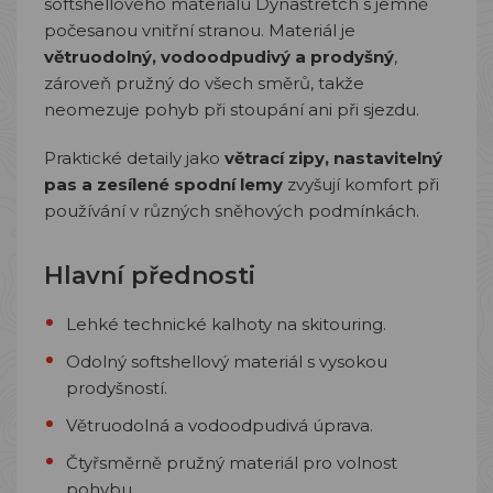
softshellového materiálu Dynastretch s jemně
počesanou vnitřní stranou. Materiál je
větruodolný, vodoodpudivý a prodyšný
,
zároveň pružný do všech směrů, takže
neomezuje pohyb při stoupání ani při sjezdu.
Praktické detaily jako
větrací zipy, nastavitelný
pas a zesílené spodní lemy
zvyšují komfort při
používání v různých sněhových podmínkách.
Hlavní přednosti
Lehké technické kalhoty na skitouring.
Odolný softshellový materiál s vysokou
prodyšností.
Větruodolná a vodoodpudivá úprava.
Čtyřsměrně pružný materiál pro volnost
pohybu.