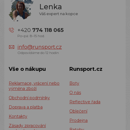
Lenka
Váš expert na kopce
+420
774 118 065
Po–pá: 8–15 hod.
info@runsport.cz
Odpovídáme do 12 hodin
Vše o nákupu
Runsport.cz
Reklamace, vrácení nebo
Boty
výměna zboží
O nás
Obchodní podmínky
Reflective řada
Doprava a platba
Oblečení
Kontakty
Prodejna
Zásady zpracování
Batohy