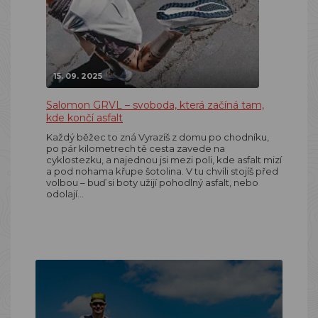
15. 09. 2025
Salomon GRVL – svoboda, která začíná tam,
kde končí asfalt
Každý běžec to zná Vyrazíš z domu po chodníku,
po pár kilometrech tě cesta zavede na
cyklostezku, a najednou jsi mezi poli, kde asfalt mizí
a pod nohama křupe šotolina. V tu chvíli stojíš před
volbou – buď si boty užijí pohodlný asfalt, nebo
odolají…