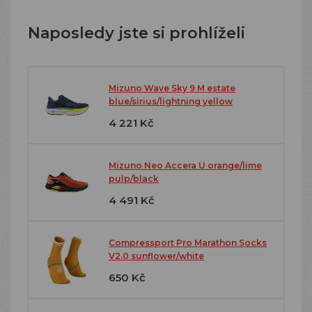
Naposledy jste si prohlíželi
Mizuno Wave Sky 9 M estate
blue/sirius/lightning yellow
4 221 Kč
Mizuno Neo Accera U orange/lime
pulp/black
4 491 Kč
Compressport Pro Marathon Socks
V2.0 sunflower/white
650 Kč