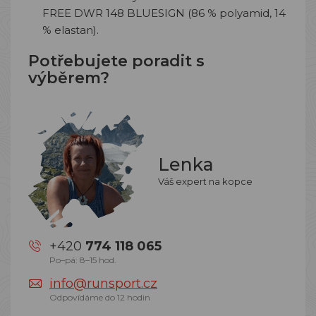
FREE DWR 148 BLUESIGN (86 % polyamid, 14
% elastan).
Potřebujete poradit s
výběrem?
Lenka
Váš expert na kopce
+420
774 118 065
Po–pá: 8–15 hod.
info@runsport.cz
Odpovídáme do 12 hodin