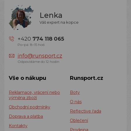
Lenka
Váš expert na kopce
+420
774 118 065
Po–pá: 8–15 hod.
info@runsport.cz
Odpovídáme do 12 hodin
Vše o nákupu
Runsport.cz
Reklamace, vrácení nebo
Boty
výměna zboží
O nás
Obchodní podmínky
Reflective řada
Doprava a platba
Oblečení
Kontakty
Prodejna