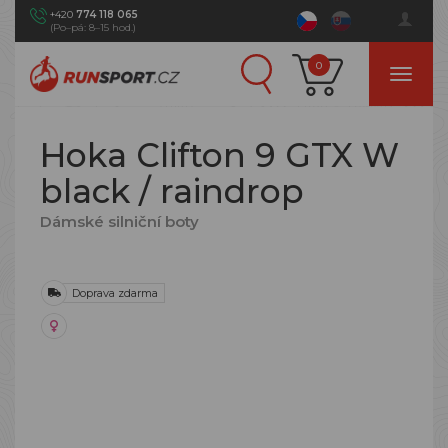
+420
774 118 065
(Po–pá: 8–15 hod.)
0
Hoka Clifton 9 GTX W
black / raindrop
Dámské silniční boty
Doprava zdarma