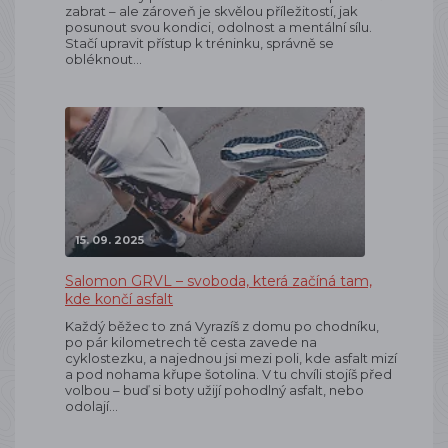
zabrat – ale zároveň je skvělou příležitostí, jak
posunout svou kondici, odolnost a mentální sílu.
Stačí upravit přístup k tréninku, správně se
obléknout…
15. 09. 2025
Salomon GRVL – svoboda, která začíná tam,
kde končí asfalt
Každý běžec to zná Vyrazíš z domu po chodníku,
po pár kilometrech tě cesta zavede na
cyklostezku, a najednou jsi mezi poli, kde asfalt mizí
a pod nohama křupe šotolina. V tu chvíli stojíš před
volbou – buď si boty užijí pohodlný asfalt, nebo
odolají…