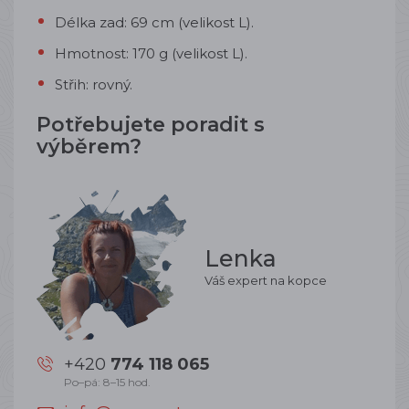
Délka zad: 69 cm (velikost L).
Hmotnost: 170 g (velikost L).
Střih: rovný.
Potřebujete poradit s
výběrem?
Lenka
Váš expert na kopce
+420
774 118 065
Po–pá: 8–15 hod.