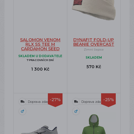
SALOMON VENOM
DYNAFIT FOLD-UP
RLX SS TEE M
BEANIE OVERCAST
CARDAMON SEED
Zimní čepice
SKLADEM U DODAVATELE
SKLADEM
7 PRACOVNÍCH DNÍ
570 Kč
1 300 Kč
-27%
-25%
Doprava zdarma
Doprava zdarma