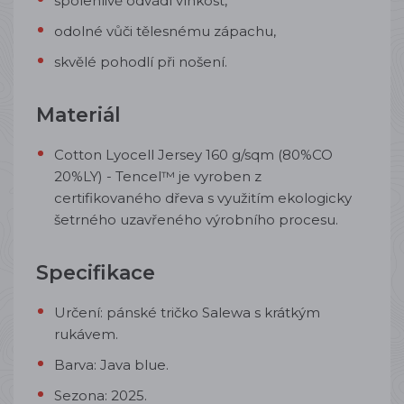
spolehlivě odvádí vlhkost,
odolné vůči tělesnému zápachu,
skvělé pohodlí při nošení.
Materiál
Cotton Lyocell Jersey 160 g/sqm (80%CO
20%LY) -
Tencel™ je vyroben z
certifikovaného dřeva s využitím ekologicky
šetrného uzavřeného výrobního procesu.
Specifikace
Určení: pánské tričko Salewa s krátkým
rukávem.
Barva: Java blue.
Sezona: 2025.