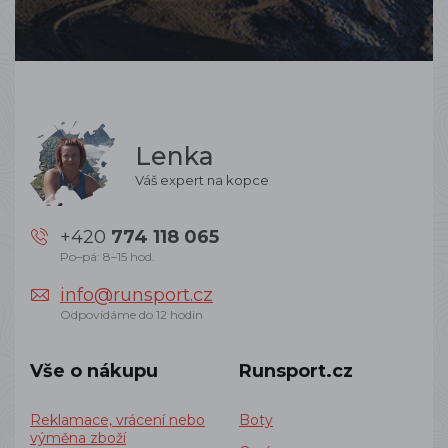
Lenka
Váš expert na kopce
+420
774 118 065
Po–pá: 8–15 hod.
info@runsport.cz
Odpovídáme do 12 hodin
Vše o nákupu
Runsport.cz
Reklamace, vrácení nebo
Boty
výměna zboží