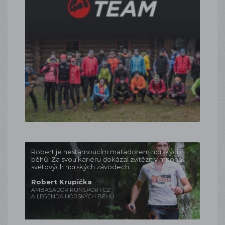
Robert je nestárnoucím matadorem horských
běhů. Za svou kariéru dokázal zvítězit v mnoha
světových horských závodech.
Robert Krupička
AMBASADOR RUNSPORT.CZ
A LEGENDA HORSKÝCH BĚHŮ