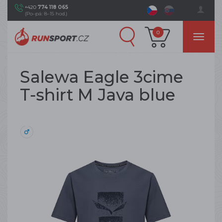
+420
774 118 065
(Po–pá: 8–15 hod.)
0
Salewa Eagle 3cime
T-shirt M Java blue