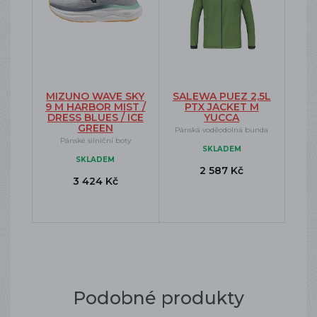
MIZUNO WAVE SKY
SALEWA PUEZ 2,5L
9 M HARBOR MIST /
PTX JACKET M
DRESS BLUES / ICE
YUCCA
GREEN
Pánská voděodolná bunda
Pánské silniční boty
SKLADEM
SKLADEM
2 587 Kč
3 424 Kč
Podobné produkty