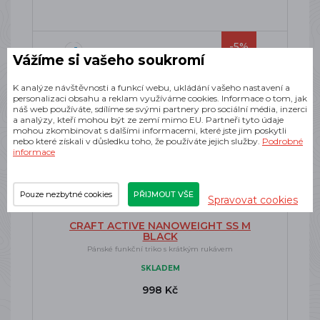
-5%
Vážíme si vašeho soukromí
K analýze návštěvnosti a funkcí webu, ukládání vašeho nastavení a
personalizaci obsahu a reklam využíváme cookies. Informace o tom, jak
náš web používáte, sdílíme se svými partnery pro sociální média, inzerci
a analýzy, kteří mohou být ze zemí mimo EU. Partneři tyto údaje
mohou zkombinovat s dalšími informacemi, které jste jim poskytli
nebo které získali v důsledku toho, že používáte jejich služby.
Podrobné
informace
Pouze nezbytné cookies
PŘIJMOUT VŠE
Spravovat cookies
CRAFT ACTIVE NANOWEIGHT SS M
BLACK
Pánské funkční triko s krátkým rukávem
SKLADEM
998 Kč