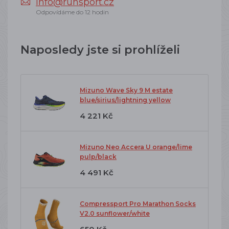
info@runsport.cz
Odpovídáme do 12 hodin
Naposledy jste si prohlíželi
Mizuno Wave Sky 9 M estate
blue/sirius/lightning yellow
4 221 Kč
Mizuno Neo Accera U orange/lime
pulp/black
4 491 Kč
Compressport Pro Marathon Socks
V2.0 sunflower/white