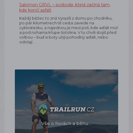
Salomon GRVL – svoboda, která začíná tam,
kde končí asfalt
Každý běžec to zná Vyrazíš z domu po chodníku,
po pár kilometrech tě cesta zavede na
cyklostezku, a najednou jsi mezi poli, kde asfalt mizí
a pod nohama křupe šotolina. V tu chvíli stojíš před
volbou – buď si boty užijí pohodlný asfalt, nebo
odolají…
Vše o horách a běhu…