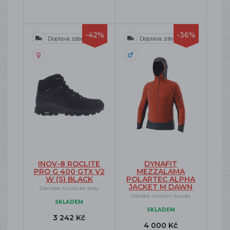
-42%
-36%
Doprava zdarma
Doprava zdarma
INOV-8 ROCLITE
DYNAFIT
PRO G 400 GTX V2
MEZZALAMA
W (S) BLACK
POLARTEC ALPHA
JACKET M DAWN
Dámské turistické boty
Pánská izolační bunda
SKLADEM
SKLADEM
3 242 Kč
4 000 Kč