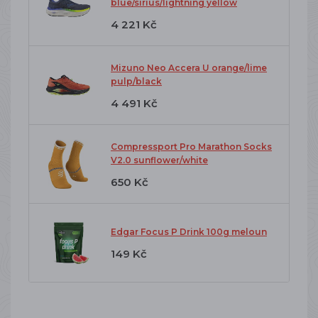
blue/sirius/lightning yellow
4 221 Kč
Mizuno Neo Accera U orange/lime
pulp/black
4 491 Kč
Compressport Pro Marathon Socks
V2.0 sunflower/white
650 Kč
Edgar Focus P Drink 100g meloun
149 Kč