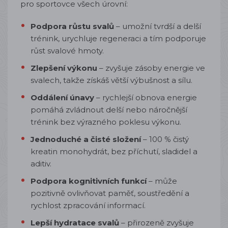
pro sportovce všech úrovní:
Podpora růstu svalů
– umožní tvrdší a delší
trénink, urychluje regeneraci a tím podporuje
růst svalové hmoty.
Zlepšení výkonu
– zvyšuje zásoby energie ve
svalech, takže získáš větší výbušnost a sílu.
Oddálení únavy
– rychlejší obnova energie
pomáhá zvládnout delší nebo náročnější
trénink bez výrazného poklesu výkonu.
Jednoduché a čisté složení
– 100 % čistý
kreatin monohydrát, bez příchutí, sladidel a
aditiv.
Podpora kognitivních funkcí
– může
pozitivně ovlivňovat paměť, soustředění a
rychlost zpracování informací.
Lepší hydratace svalů
– přirozeně zvyšuje