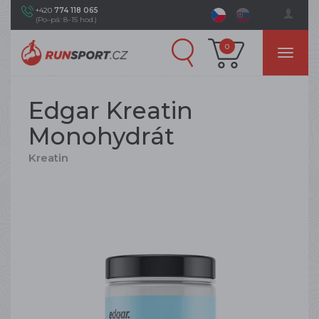
+420
774 118 065
(Po–pá: 8–15 hod.)
0
Edgar Kreatin
Monohydrát
Kreatin