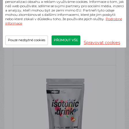
personalizaci obsahu a reklam využíváme cookies. Informace o tom, jak
náš web používáte, sdílíme se svými partnery pro sociální média, inzerci
a analýzy, kteří mohou být ze zemí mimo EU. Partneři tyto údaje
ISOTONIC DRINK BY EDGAR 1000G -
mohou zkombinovat s dalšími informacemi, které jste jim poskytli
CITRON
nebo které získali v důsledku toho, že používáte jejich služby.
Podrobné
informace
Isotonický drink
SKLADEM
489 Kč
Pouze nezbytné cookies
PŘIJMOUT VŠE
Spravovat cookies