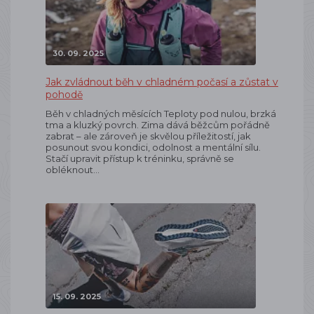
30. 09. 2025
Jak zvládnout běh v chladném počasí a zůstat v
pohodě
Běh v chladných měsících Teploty pod nulou, brzká
tma a kluzký povrch. Zima dává běžcům pořádně
zabrat – ale zároveň je skvělou příležitostí, jak
posunout svou kondici, odolnost a mentální sílu.
Stačí upravit přístup k tréninku, správně se
obléknout…
15. 09. 2025