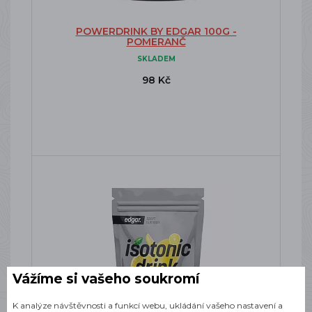
POWERDRINK BY EDGAR 100G -
POMERANČ
SKLADEM
98 Kč
Vážíme si vašeho soukromí
K analýze návštěvnosti a funkcí webu, ukládání vašeho nastavení a