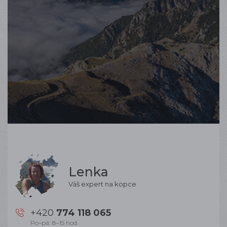
Lenka
Váš expert na kopce
+420
774 118 065
Po–pá: 8–15 hod.