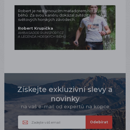
Robert je nestárnoucím matadorem horských
běhů. Za svou kariéru dokázal zvítězit v mnoha
světových horských závodech.
Robert Krupička
AMBASADOR RUNSPORT.CZ
A LEGENDA HORSKÝCH BĚHŮ
Získejte exkluzivní slevy a
novinky
na váš e-mail od expertů na kopce