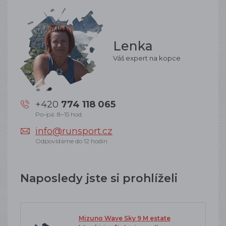
Lenka
Váš expert na kopce
+420
774 118 065
Po–pá: 8–15 hod.
info@runsport.cz
Odpovídáme do 12 hodin
Naposledy jste si prohlíželi
Mizuno Wave Sky 9 M estate