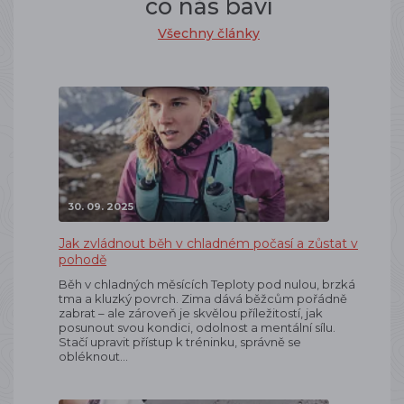
co nás baví
Všechny články
30. 09. 2025
Jak zvládnout běh v chladném počasí a zůstat v
pohodě
Běh v chladných měsících Teploty pod nulou, brzká
tma a kluzký povrch. Zima dává běžcům pořádně
zabrat – ale zároveň je skvělou příležitostí, jak
posunout svou kondici, odolnost a mentální sílu.
Stačí upravit přístup k tréninku, správně se
obléknout…