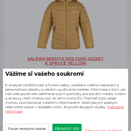
SALEWA BRENTA RDS DWN JACKET
K SPRUCE YELLOW
Dětská péřová bunda
Vážíme si vašeho soukromí
SKLADEM
2 250 Kč
K analýze návštěvnosti a funkcí webu, ukládání vašeho nastavení a
personalizaci obsahu a reklam využíváme cookies. Informace o tom, jak
náš web používáte, sdílíme se svými partnery pro sociální média, inzerci
a analýzy, kteří mohou být ze zemí mimo EU. Partneři tyto údaje
mohou zkombinovat s dalšími informacemi, které jste jim poskytli
nebo které získali v důsledku toho, že používáte jejich služby.
Podrobné
informace
-37%
Doprava zdarma
Pouze nezbytné cookies
PŘIJMOUT VŠE