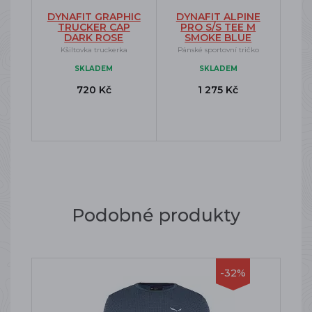
DYNAFIT GRAPHIC
DYNAFIT ALPINE
TRUCKER CAP
PRO S/S TEE M
DARK ROSE
SMOKE BLUE
Kšiltovka truckerka
Pánské sportovní tričko
SKLADEM
SKLADEM
720 Kč
1 275 Kč
Podobné produkty
-32%