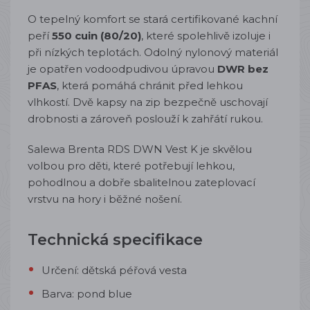
O tepelný komfort se stará certifikované kachní
peří
550 cuin (80/20)
, které spolehlivě izoluje i
při nízkých teplotách. Odolný nylonový materiál
je opatřen vodoodpudivou úpravou
DWR bez
PFAS
, která pomáhá chránit před lehkou
vlhkostí. Dvě kapsy na zip bezpečně uschovají
drobnosti a zároveň poslouží k zahřátí rukou.
Salewa Brenta RDS DWN Vest K je skvělou
volbou pro děti, které potřebují lehkou,
pohodlnou a dobře sbalitelnou zateplovací
vrstvu na hory i běžné nošení.
Technická specifikace
Určení: dětská péřová vesta
Barva: pond blue