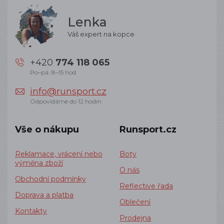
Lenka
Váš expert na kopce
+420
774 118 065
Po–pá: 8–15 hod.
info@runsport.cz
Odpovídáme do 12 hodin
Vše o nákupu
Runsport.cz
Reklamace, vrácení nebo
Boty
výměna zboží
O nás
Obchodní podmínky
Reflective řada
Doprava a platba
Oblečení
Kontakty
Prodejna