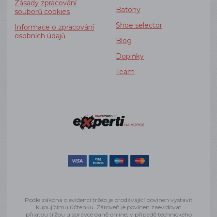
Zásady zpracování
Batohy
souborů cookies
Shoe selector
Informace o zpracování
osobních údajů
Blog
Doplňky
Team
Podle zákona o evidenci tržeb je prodávající povinen vystavit
kupujícímu účtenku. Zároveň je povinen zaevidovat
přijatou tržbu u správce daně online; v případě technického