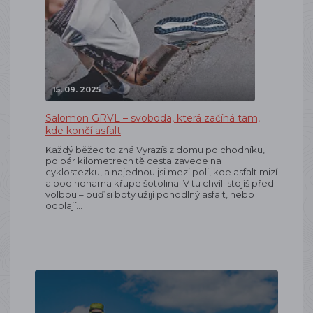
15. 09. 2025
Salomon GRVL – svoboda, která začíná tam,
kde končí asfalt
Každý běžec to zná Vyrazíš z domu po chodníku,
po pár kilometrech tě cesta zavede na
cyklostezku, a najednou jsi mezi poli, kde asfalt mizí
a pod nohama křupe šotolina. V tu chvíli stojíš před
volbou – buď si boty užijí pohodlný asfalt, nebo
odolají…