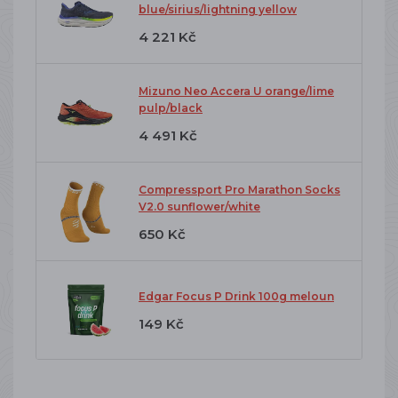
blue/sirius/lightning yellow
4 221 Kč
Mizuno Neo Accera U orange/lime
pulp/black
4 491 Kč
Compressport Pro Marathon Socks
V2.0 sunflower/white
650 Kč
Edgar Focus P Drink 100g meloun
149 Kč