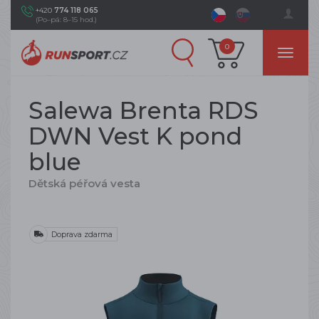
+420
774 118 065
(Po–pá: 8–15 hod.)
0
Salewa Brenta RDS
DWN Vest K pond
blue
Dětská péřová vesta
Doprava zdarma