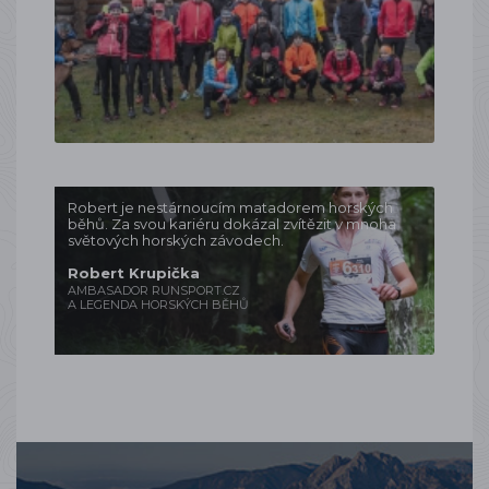
Robert je nestárnoucím matadorem horských
běhů. Za svou kariéru dokázal zvítězit v mnoha
světových horských závodech.
Robert Krupička
AMBASADOR RUNSPORT.CZ
A LEGENDA HORSKÝCH BĚHŮ