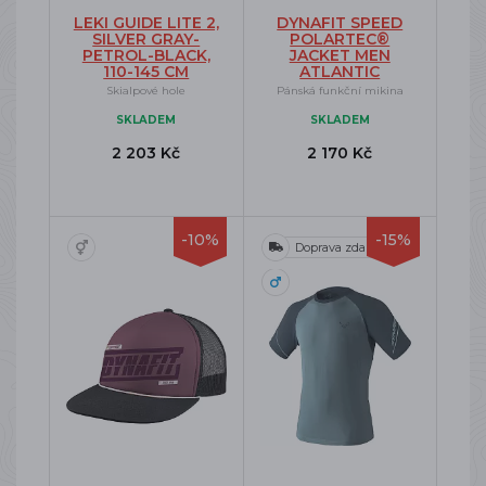
LEKI GUIDE LITE 2,
DYNAFIT SPEED
SILVER GRAY-
POLARTEC®
PETROL-BLACK,
JACKET MEN
110-145 CM
ATLANTIC
Skialpové hole
Pánská funkční mikina
SKLADEM
SKLADEM
2 203 Kč
2 170 Kč
-10%
-15%
Doprava zdarma