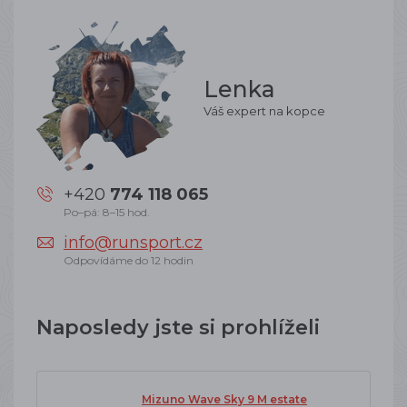
Lenka
Váš expert na kopce
+420
774 118 065
Po–pá: 8–15 hod.
info@runsport.cz
Odpovídáme do 12 hodin
Naposledy jste si prohlíželi
Mizuno Wave Sky 9 M estate