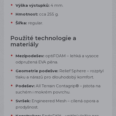
Výška výstupků:
4 mm.
Hmotnost:
cca 255 g.
Šířka:
regular.
Použité technologie a
materiály
Mezipodešev:
optiFOAM – lehká a vysoce
odpružená EVA pěna.
Geometrie podešve:
Relief Sphere – rozptyl
tlaku a nárazů pro dlouhodobý komfort.
Podešev:
All Terrain Contagrip® – jistota na
suchém i mokrém povrchu.
Svršek:
Engineered Mesh – cílená opora a
prodyšnost.
Konstrukce:
EndoFit™ – vnitřní vložka pro