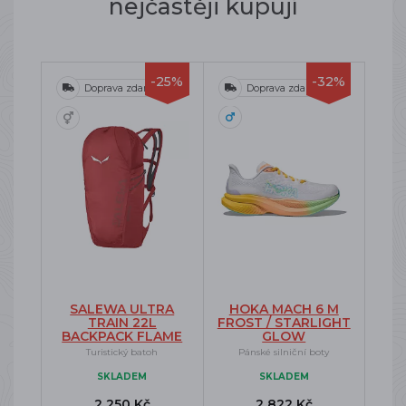
nejčastěji kupují
-25%
-32%
Doprava zdarma
Doprava zdarma
SALEWA ULTRA
HOKA MACH 6 M
TRAIN 22L
FROST / STARLIGHT
BACKPACK FLAME
GLOW
Turistický batoh
Pánské silniční boty
SKLADEM
SKLADEM
2 250 Kč
2 822 Kč