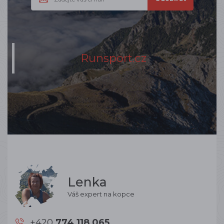
Runsport.cz
Lenka
Váš expert na kopce
+420
774 118 065