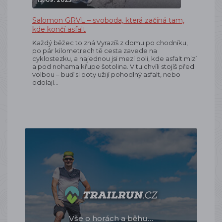
15. 09. 2025
Salomon GRVL – svoboda, která začíná tam,
kde končí asfalt
Každý běžec to zná Vyrazíš z domu po chodníku,
po pár kilometrech tě cesta zavede na
cyklostezku, a najednou jsi mezi poli, kde asfalt mizí
a pod nohama křupe šotolina. V tu chvíli stojíš před
volbou – buď si boty užijí pohodlný asfalt, nebo
odolají…
Vše o horách a běhu…