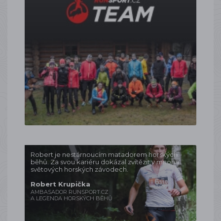
Robert je nestárnoucím matadorem horských
běhů. Za svou kariéru dokázal zvítězit v mnoha
světových horských závodech.
Robert Krupička
AMBASADOR RUNSPORT.CZ
A LEGENDA HORSKÝCH BĚHŮ