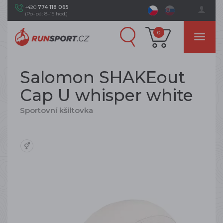
+420
774 118 065
(Po–pá: 8–15 hod.)
0
Salomon SHAKEout
Cap U whisper white
Sportovní kšiltovka