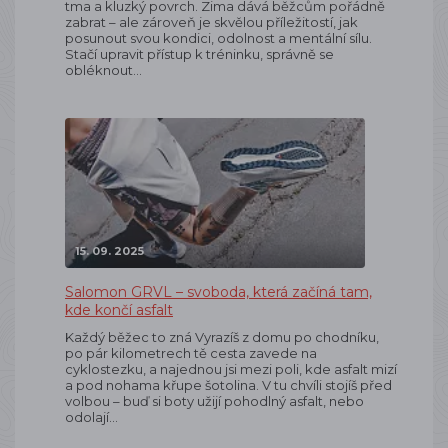
tma a kluzký povrch. Zima dává běžcům pořádně
zabrat – ale zároveň je skvělou příležitostí, jak
posunout svou kondici, odolnost a mentální sílu.
Stačí upravit přístup k tréninku, správně se
obléknout…
15. 09. 2025
Salomon GRVL – svoboda, která začíná tam,
kde končí asfalt
Každý běžec to zná Vyrazíš z domu po chodníku,
po pár kilometrech tě cesta zavede na
cyklostezku, a najednou jsi mezi poli, kde asfalt mizí
a pod nohama křupe šotolina. V tu chvíli stojíš před
volbou – buď si boty užijí pohodlný asfalt, nebo
odolají…