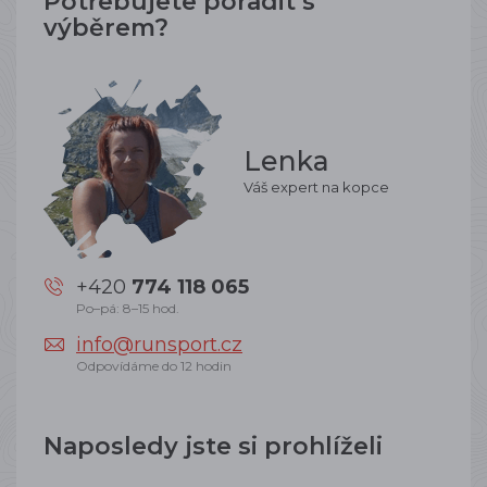
Potřebujete poradit s
výběrem?
Lenka
Váš expert na kopce
+420
774 118 065
Po–pá: 8–15 hod.
info@runsport.cz
Odpovídáme do 12 hodin
Naposledy jste si prohlíželi