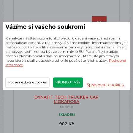
-5%
Vážíme si vašeho soukromí
K analýze návštěvnosti a funkcí webu, ukládání vašeho nastavení a
personalizaci obsahu a reklam využíváme cookies. Informace o tom, jak
náš web používáte, sdílíme se svými partnery pro sociální média, inzerci
a analýzy, kteří mohou být ze zemí mimo EU. Partneři tyto údaje
mohou zkombinovat s dalšími informacemi, které jste jim poskytli
nebo které získali v důsledku toho, že používáte jejich služby.
Podrobné
informace
Pouze nezbytné cookies
PŘIJMOUT VŠE
Spravovat cookies
DYNAFIT TECH TRUCKER CAP
MOKAROSA
Kšiltovka
SKLADEM
902 Kč