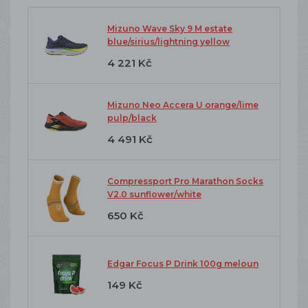
Mizuno Wave Sky 9 M estate
blue/sirius/lightning yellow
4 221 Kč
Mizuno Neo Accera U orange/lime
pulp/black
4 491 Kč
Compressport Pro Marathon Socks
V2.0 sunflower/white
650 Kč
Edgar Focus P Drink 100g meloun
149 Kč