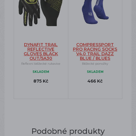
DYNAFIT TRAIL
COMPRESSPORT
REFLECTIVE
PRO RACING SOCKS
GLOVES BLACK
V4.0 TRAIL DAZZ
OUT/5A30
BLUE / BLUES
Reflexní běžecké rukavice
Běžecké ponožky
SKLADEM
SKLADEM
875 Kč
466 Kč
Podobné produkty