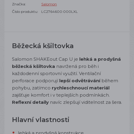
Značka:
Salomon
Číslo produktu:
LC2764600:000LXL
Běžecká kšiltovka
Salomon SHAKEout Cap U je
lehká a prodyšná
běžecká kšiltovka
navržená pro běh i
každodenní sportovní využití. Ventilační
perforace podporují
lepší odvětrávání
během
pohybu, zatímco
rychleschnoucí materiál
zajišťuje komfort i v teplejších podmínkách.
Reflexní detaily
navíc zlepšují viditelnost za šera.
Hlavní vlastnosti
lehká a prodyšná konstrukce.