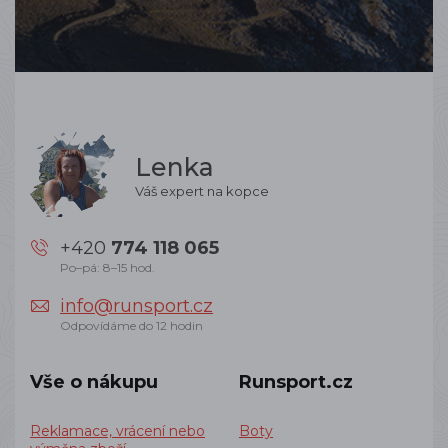
Lenka
Váš expert na kopce
+420
774 118 065
Po–pá: 8–15 hod.
info@runsport.cz
Odpovídáme do 12 hodin
Vše o nákupu
Runsport.cz
Reklamace, vrácení nebo
Boty