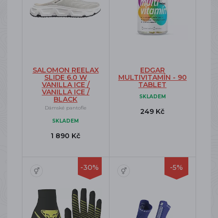
SALOMON REELAX
EDGAR
SLIDE 6.0 W
MULTIVITAMÍN - 90
VANILLA ICE /
TABLET
VANILLA ICE /
SKLADEM
BLACK
Dámské pantofle
249 Kč
SKLADEM
1 890 Kč
-30%
-5%