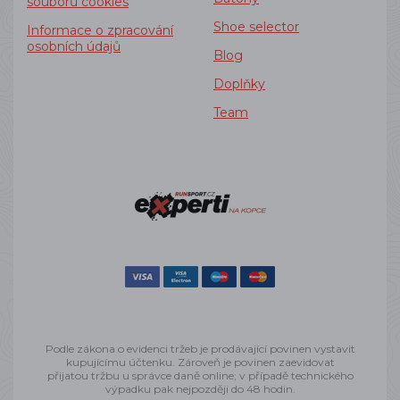
souborů cookies
Shoe selector
Informace o zpracování
osobních údajů
Blog
Doplňky
Team
Podle zákona o evidenci tržeb je prodávající povinen vystavit
kupujícímu účtenku. Zároveň je povinen zaevidovat
přijatou tržbu u správce daně online; v případě technického
výpadku pak nejpozději do 48 hodin.