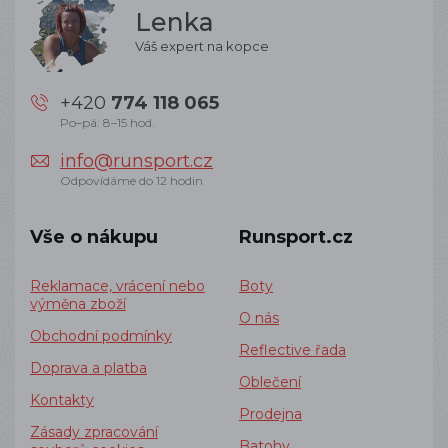
Lenka
Váš expert na kopce
+420
774 118 065
Po–pá: 8–15 hod.
info@runsport.cz
Odpovídáme do 12 hodin
Vše o nákupu
Runsport.cz
Reklamace, vrácení nebo
Boty
výměna zboží
O nás
Obchodní podmínky
Reflective řada
Doprava a platba
Oblečení
Kontakty
Prodejna
Zásady zpracování
Batohy