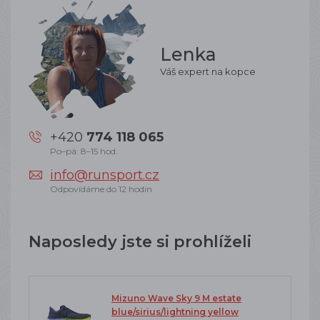
Lenka
Váš expert na kopce
+420
774 118 065
Po–pá: 8–15 hod.
info@runsport.cz
Odpovídáme do 12 hodin
Naposledy jste si prohlíželi
Mizuno Wave Sky 9 M estate
blue/sirius/lightning yellow