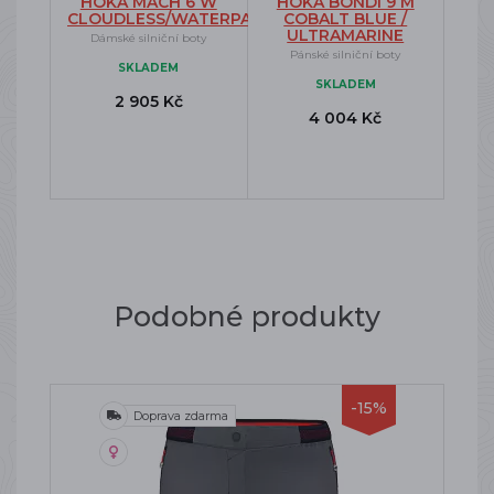
HOKA MACH 6 W
HOKA BONDI 9 M
CLOUDLESS/WATERPARK
COBALT BLUE /
ULTRAMARINE
Dámské silniční boty
Pánské silniční boty
SKLADEM
SKLADEM
2 905 Kč
4 004 Kč
Podobné produkty
-15%
Doprava zdarma