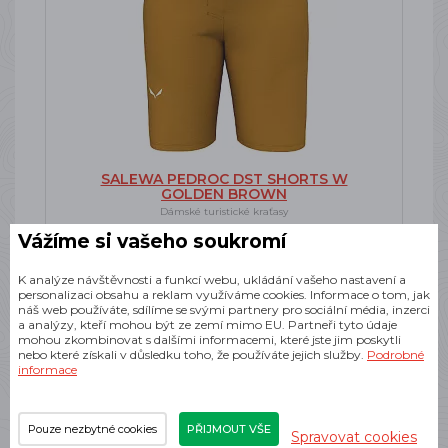
SALEWA PEDROC DST SHORTS W
GOLDEN BROWN
Dámské turistické kraťasy
Vážíme si vašeho soukromí
SKLADEM
1 912 Kč
K analýze návštěvnosti a funkcí webu, ukládání vašeho nastavení a
personalizaci obsahu a reklam využíváme cookies. Informace o tom, jak
náš web používáte, sdílíme se svými partnery pro sociální média, inzerci
a analýzy, kteří mohou být ze zemí mimo EU. Partneři tyto údaje
mohou zkombinovat s dalšími informacemi, které jste jim poskytli
nebo které získali v důsledku toho, že používáte jejich služby.
Podrobné
informace
-10%
Doprava zdarma
Pouze nezbytné cookies
PŘIJMOUT VŠE
Spravovat cookies