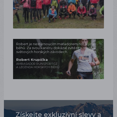
Robert je nestárnoucím matadorem horských
běhů. Za svou kariéru dokázal zvítězit v mnoha
světových horských závodech.
Robert Krupička
AMBASADOR RUNSPORT.CZ
A LEGENDA HORSKÝCH BĚHŮ
Získejte exkluzivní slevy a