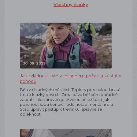
Všechny články
30. 09. 2025
Jak zvládnout běh v chladném počasí a zůstat v
pohodě
Běh v chladných měsících Teploty pod nulou, brzká
tma a kluzký povrch. Zima dává běžcům pořádně
zabrat – ale zároveň je skvělou příležitostí, jak
posunout svou kondici, odolnost a mentální sílu.
Stačí upravit přístup k tréninku, správně se
obléknout…