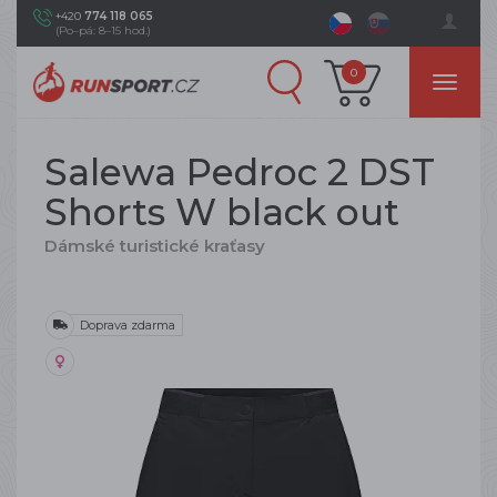
+420
774 118 065
(Po–pá: 8–15 hod.)
0
Salewa Pedroc 2 DST
Shorts W black out
Dámské turistické kraťasy
Doprava zdarma