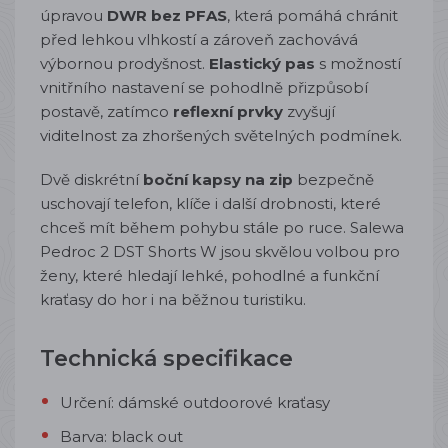
úpravou
DWR bez PFAS
, která pomáhá chránit
před lehkou vlhkostí a zároveň zachovává
výbornou prodyšnost.
Elastický pas
s možností
vnitřního nastavení se pohodlně přizpůsobí
postavě, zatímco
reflexní prvky
zvyšují
viditelnost za zhoršených světelných podmínek.
Dvě diskrétní
boční kapsy na zip
bezpečně
uschovají telefon, klíče i další drobnosti, které
chceš mít během pohybu stále po ruce. Salewa
Pedroc 2 DST Shorts W jsou skvělou volbou pro
ženy, které hledají lehké, pohodlné a funkční
kraťasy do hor i na běžnou turistiku.
Technická specifikace
Určení: dámské outdoorové kraťasy
Barva: black out