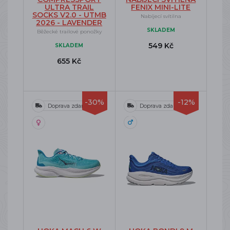
ULTRA TRAIL
FENIX MINI-LITE
SOCKS V2.0 - UTMB
Nabíjecí svítilna
2026 - LAVENDER
SKLADEM
Běžecké trailové ponožky
549 Kč
SKLADEM
655 Kč
-30%
-12%
Doprava zdarma
Doprava zdarma