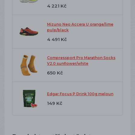
4 221 Kč
Mizuno Neo Accera U orange/lime
pulp/black
4 491 Kč
Compressport Pro Marathon Socks
V2.0 sunflower/white
650 Kč
Edgar Focus P Drink 100g meloun
149 Kč