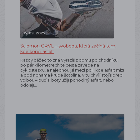
15. 09. 2025
Salomon GRVL – svoboda, která začíná tam,
kde končí asfalt
Každý běžec to zná Vyrazíš z domu po chodníku,
po pár kilometrech tě cesta zavede na
cyklostezku, a najednou jsi mezi poli, kde asfalt mizí
a pod nohama křupe šotolina. V tu chvíli stojíš před
volbou – buď si boty užijí pohodlný asfalt, nebo
odolají…