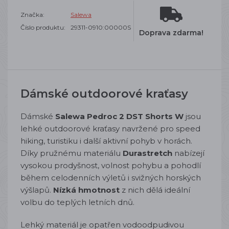
Značka:
Salewa
Číslo produktu:
29311-0910:00000S
Doprava zdarma!
Dámské outdoorové kraťasy
Dámské
Salewa Pedroc 2 DST Shorts W
jsou
lehké outdoorové kraťasy navržené pro speed
hiking, turistiku i další aktivní pohyb v horách.
Díky pružnému materiálu
Durastretch
nabízejí
vysokou prodyšnost, volnost pohybu a pohodlí
během celodenních výletů i svižných horských
výšlapů.
Nízká hmotnost
z nich dělá ideální
volbu do teplých letních dnů.
Lehký materiál je opatřen vodoodpudivou