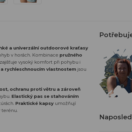
Potřebuj
hké a univerzální outdoorové kraťasy
í pohyb v horách. Kombinace
pružného
ajišťuje vysoký komfort při pohybu i
 a rychleschnoucím vlastnostem
jsou
st, ochranu proti větru a zároveň
hybu.
Elastický pas se stahováním
 túrách.
Praktické kapsy
umožňují
 terénu.
Naposledy