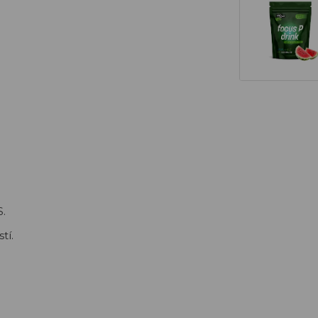
.
tí.