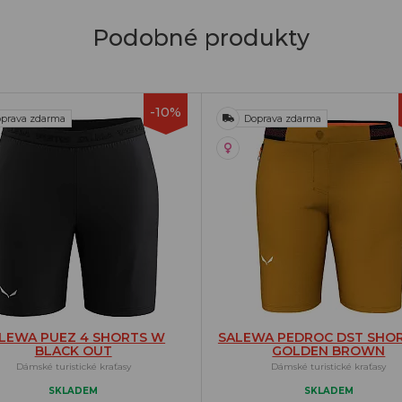
Podobné produkty
-10%
prava zdarma
Doprava zdarma
LEWA PUEZ 4 SHORTS W
SALEWA PEDROC DST SHO
BLACK OUT
GOLDEN BROWN
Dámské turistické kraťasy
Dámské turistické kraťasy
SKLADEM
SKLADEM