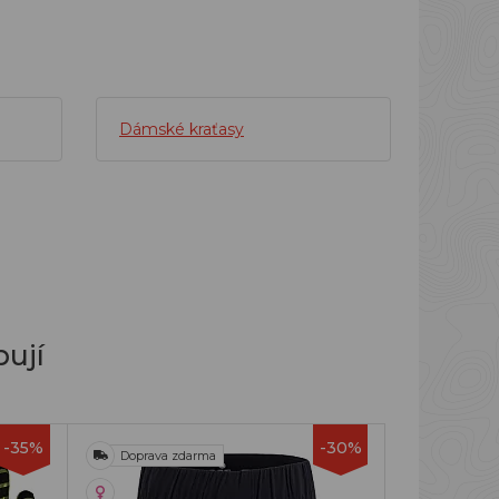
Dámské kraťasy
ují
-35%
-30%
Doprava zdarma