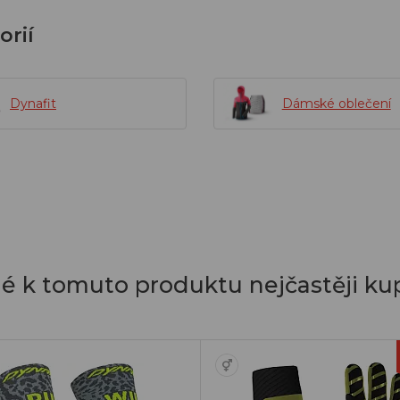
orií
Dynafit
Dámské oblečení
dé k tomuto produktu nejčastěji kup