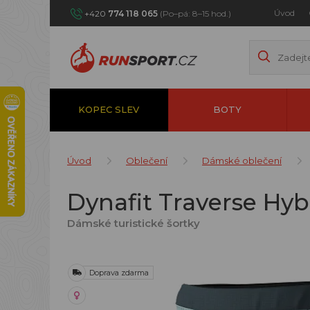
Úvod
+420
774 118 065
(Po–pá: 8–15 hod.)
KOPEC SLEV
BOTY
Úvod
Oblečení
Dámské oblečení
Dynafit Traverse Hyb
Dámské turistické šortky
Doprava zdarma