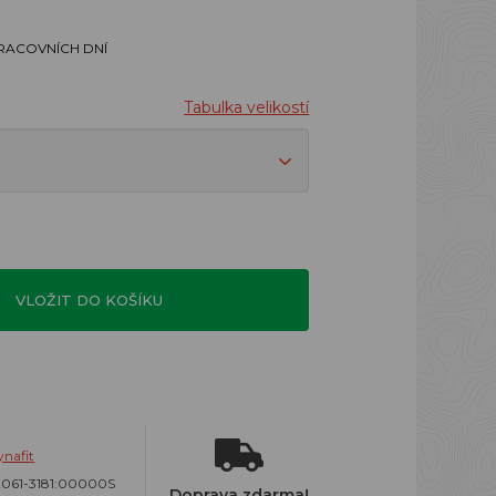
PRACOVNÍCH DNÍ
Tabulka velikostí
VLOŽIT DO KOŠÍKU
nafit
2061-3181:00000S
Doprava zdarma!