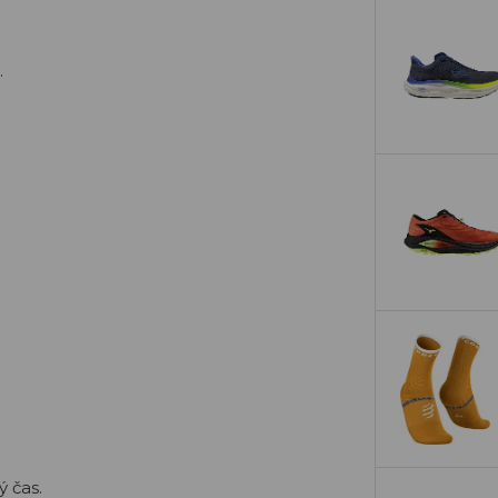
.
ý čas.