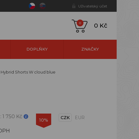
Uživatelský účet
0
0 Kč
DOPLŇKY
ZNAČKY
e Hybrid Shorts W cloud blue
:
1 750 Kč
CZK
EUR
10%
 DPH