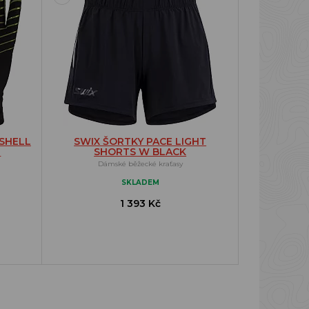
SHELL
SWIX ŠORTKY PACE LIGHT
E
SHORTS W BLACK
Dámské běžecké kraťasy
SKLADEM
1 393 Kč