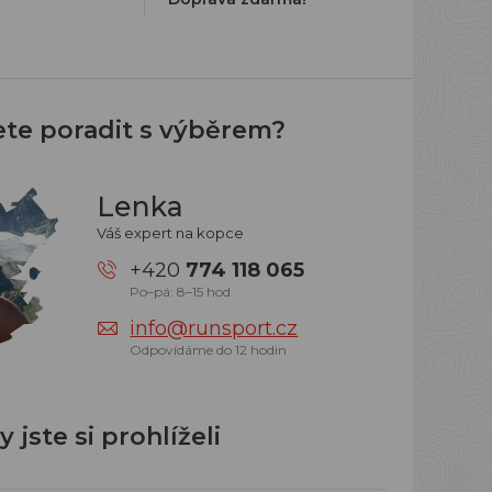
ete poradit s výběrem?
Lenka
Váš expert na kopce
+420
774 118 065
Po–pá: 8–15 hod.
info@runsport.cz
Odpovídáme do 12 hodin
 jste si prohlíželi