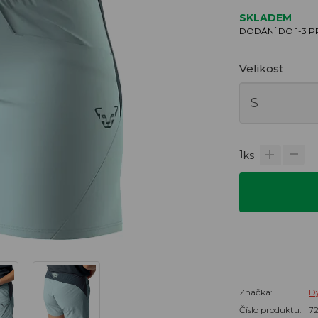
SKLADEM
DODÁNÍ DO 1-3 
Velikost
1
ks
Značka:
Dy
Číslo produktu:
7