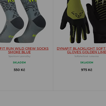
FIT RUN WILD CREW SOCKS
DYNAFIT BLACKLIGHT SOFT
SMOKE BLUE
GLOVES GOLDEN LIM
Sportovní ponožky
Softshellové rukavice
SKLADEM
SKLADEM
550 Kč
975 Kč