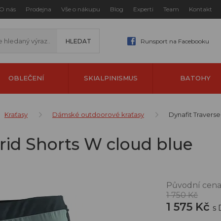
O nás
Prodejna
Vše o nákupu
Blog
Experti
Team
Kontakt
Runsport na Facebooku
OBLEČENÍ
SKIALPINISMUS
BATOHY
Kraťasy
Dámské outdoorové kraťasy
Dynafit Travers
rid Shorts W cloud blue
Původní cena
1 750 Kč
1 575 Kč
s