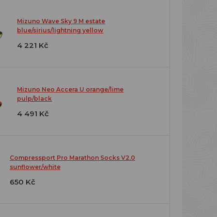
Mizuno Wave Sky 9 M estate
blue/sirius/lightning yellow
4 221 Kč
Mizuno Neo Accera U orange/lime
pulp/black
4 491 Kč
Compressport Pro Marathon Socks V2.0
sunflower/white
650 Kč