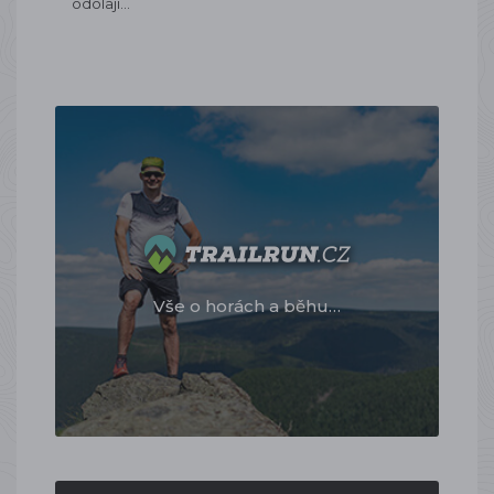
odolají…
Vše o horách a běhu…