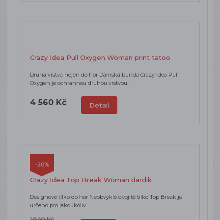
Crazy Idea Pull Oxygen Woman print tatoo
Druhá vrstva nejen do hor Dámská bunda Crazy Idea Pull
Oxygen je ochrannou druhou vrstvou…
4 560 Kč
Detail
-20%
Crazy Idea Top Break Woman dardik
Designové tílko do hor Neobvyklé dvojité tílko Top Break je
určeno pro jakoukoliv…
1 860 Kč