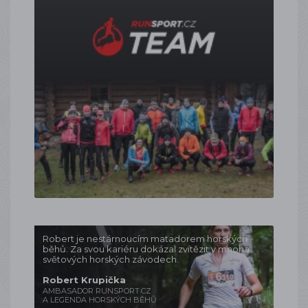
Robert je nestárnoucím matadorem horských
běhů. Za svou kariéru dokázal zvítězit v mnoha
světových horských závodech.
Robert Krupička
AMBASADOR RUNSPORT.CZ
A LEGENDA HORSKÝCH BĚHŮ