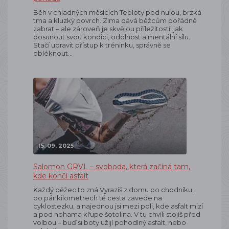
Běh v chladných měsících Teploty pod nulou, brzká
tma a kluzký povrch. Zima dává běžcům pořádně
zabrat – ale zároveň je skvělou příležitostí, jak
posunout svou kondici, odolnost a mentální sílu.
Stačí upravit přístup k tréninku, správně se
obléknout…
15. 09. 2025
Salomon GRVL – svoboda, která začíná tam,
kde končí asfalt
Každý běžec to zná Vyrazíš z domu po chodníku,
po pár kilometrech tě cesta zavede na
cyklostezku, a najednou jsi mezi poli, kde asfalt mizí
a pod nohama křupe šotolina. V tu chvíli stojíš před
volbou – buď si boty užijí pohodlný asfalt, nebo