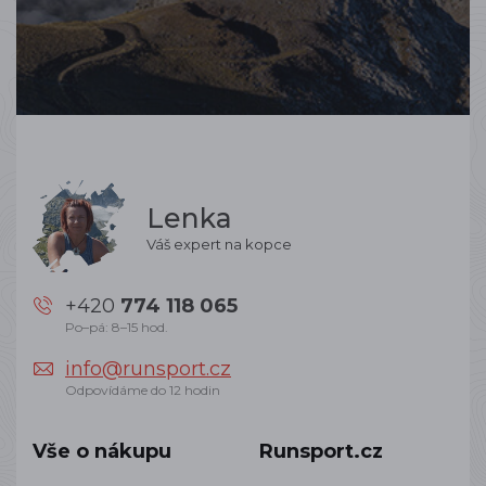
Lenka
Váš expert na kopce
+420
774 118 065
Po–pá: 8–15 hod.
info@runsport.cz
Odpovídáme do 12 hodin
Vše o nákupu
Runsport.cz