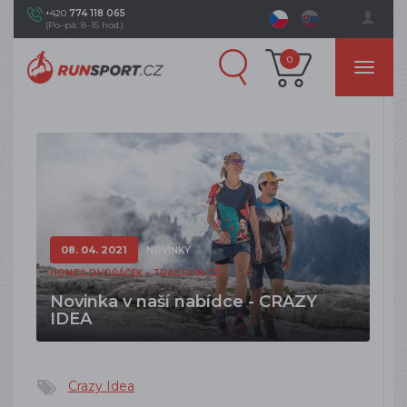
+420
774 118 065
(Po–pá: 8–15 hod.)
0
08. 04. 2021
NOVINKY
HONZA DVOŘÁČEK – TRAILRUN.CZ
Novinka v naší nabídce - CRAZY
IDEA
Crazy Idea