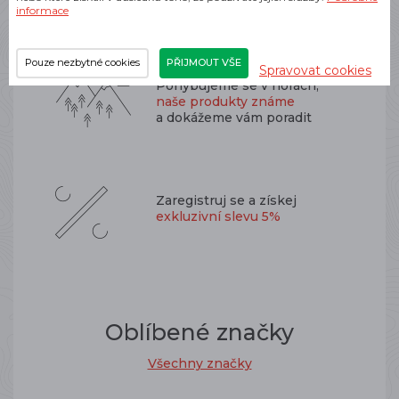
nákupu
nad 1 000 Kč
informace
Pouze nezbytné cookies
PŘIJMOUT VŠE
Spravovat cookies
Pohybujeme se v horách,
naše produkty známe
a dokážeme vám poradit
Zaregistruj se a získej
exkluzivní slevu 5%
Oblíbené značky
Všechny značky