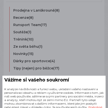
Prodejna v Lanškrouně
(8)
Recenze
(8)
Runsport Team
(17)
Soutěže
(1)
Trénink
(10)
Ze světa běhu
(1)
Novinky
(15)
Dárky pro sportovce
(4)
Tipy (nejen) pro běžce
(17)
Vážíme si vašeho soukromí
K analýze návštěvnosti a funkcí webu, ukládání vašeho nastavení a
personalizaci obsahu a reklam využíváme cookies. Informace o tom, jak
náš web používáte, sdílíme se svými partnery pro sociální média, inzerci
a analýzy, kteří mohou být ze zemí mimo EU. Partneři tyto údaje
mohou zkombinovat s dalšími informacemi, které jste jim poskytli
Doprava zdarma při
nebo které získali v důsledku toho, že používáte jejich služby.
Podrobné