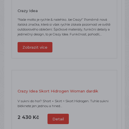
Crazy Idea
“Naše motto je rychle & nalehko.. be Crazy!” Poměrně nová
italská značka, která si však rychle získala pozornost ve světě
outdoorového oblečení. Špičkové materiály, funkční detaily a
jedinečný design, to je Crazy Idea. Funkčnost, pohodlí,…
Zobrazit více
Crazy Idea Skort Hidrogen Woman dardik
V sukni do hor? Short + Skirt = Skort Hidrogen. Tuhle sukni
bléknete jen jednou a hned…
2 430 Kč
Detail