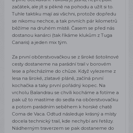
začátek, ale jít si pěkně na pohodu a užít si to.
Tuhle taktiku mají asi všichni, protože dopředu
se nikomu nechce, a tak prvních pár kilometrů
běžíme na druhém místě. Časem se před nás
dostanou kanárci (tak říkáme klukům z Tuga
Canaris) a jeden mix tým.
Za první občerstvovačkou se z široké šotolinové
cesty dostaneme na parádní trail v borovém
lese a přecházíme do chůze. Když vylezeme z
lesa na široké, zlatavé pláně, začíná první
kochačka a taky první pořádný kopec. Na
vrcholu Balandrau se chvíli kocháme a fotíme a
pak už to mastíme do sedla na občerstvovačku
a potom parádním seběhem k horské chatě
Coma de Vaca. Odtud následuje krásný a místy
docela technický trail, kde nechybí ani řetězy.
Nádherným traverzem se pak dostaneme do