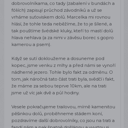
dobrovolníkama, co tady (zabalení v bundách a
fóliích) zapisují průchod závodníků a už se
vrháme suťoviskem dolů. Marcelka mi rovnou
hlásí, že tohle teda neběžíme, že to je šílené, a
tak pouštíme švédské kluky, kteří to mastí dolů
hlava nehlava (a za nimi v závěsu borec s gopro
kamerou a psem).
Když se sutí dokloužeme a dosuneme pod
kopec, jsme venku z mlhy a před námi se vynoří
nádherné jezero. Tohle bylo fakt za odměnu. O
tom, jak náročná tato část trati byla, svědčí i fakt,
že máme za sebou teprve 10km, ale na trati
jsme už víc jak dvě a půl hodiny.
Vesele pokračujeme trailovou, mírně kamenitou
pěšinkou dolů, proběhneme stádem koní,
pozdravíme další dobrovolníky, co jsou na trati a
fandí nám a pak špatně došlápnu a vyvrtnu si