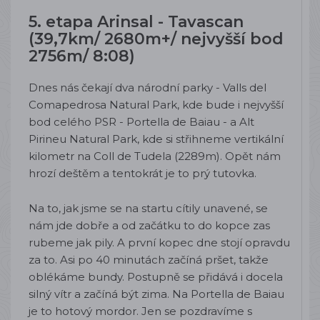
5. etapa Arinsal - Tavascan
(39,7km/ 2680m+/ nejvyšší bod
2756m/ 8:08)
Dnes nás čekají dva národní parky - Valls del
Comapedrosa Natural Park, kde bude i nejvyšší
bod celého PSR - Portella de Baiau - a Alt
Pirineu Natural Park, kde si střihneme vertikální
kilometr na Coll de Tudela (2289m). Opět nám
hrozí deštěm a tentokrát je to prý tutovka.
Na to, jak jsme se na startu cítily unavené, se
nám jde dobře a od začátku to do kopce zas
rubeme jak pily. A první kopec dne stojí opravdu
za to. Asi po 40 minutách začíná pršet, takže
oblékáme bundy. Postupně se přidává i docela
silný vítr a začíná být zima. Na Portella de Baiau
je to hotový mordor. Jen se pozdravíme s