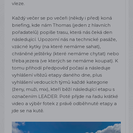
vleze.
Každý večer se po večeři (někdy i před) koná
briefing, kde nám Thomas (jeden z hlavních
pořadatelů) popíše trasu, která nás čeká den
následující. Upozorní nás na technické pasáže,
vzácné kytky (na které nemáme sahat),
chráněné ještěrky (které nemáme chytat) nebo
třeba jezera (ve kterých se nemáme koupat). K
tomu přihodí předpověď počasí a následuje
vyhlášení vítězů etapy daného dne, plus
vyhlášení vedoucích týmů každé kategorie
(ženy, muži, mix), kteří běží následující etapu s
označením LEADER. Poté přijde na řadu krátké
video a výběr fotek z právě odběhnuté etapy a
jde se na kutě.