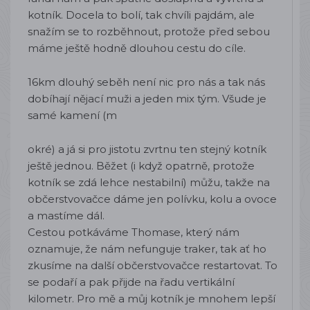
kotník. Docela to bolí, tak chvíli pajdám, ale
snažím se to rozběhnout, protože před sebou
máme ještě hodně dlouhou cestu do cíle.
16km dlouhý seběh není nic pro nás a tak nás
dobíhají nějací muži a jeden mix tým. Všude je
samé kamení (m
okré) a já si pro jistotu zvrtnu ten stejný kotník
ještě jednou. Běžet (i když opatrně, protože
kotník se zdá lehce nestabilní) můžu, takže na
občerstvovačce dáme jen polívku, kolu a ovoce
a mastíme dál.
Cestou potkáváme Thomase, který nám
oznamuje, že nám nefunguje traker, tak ať ho
zkusíme na další občerstvovačce restartovat. To
se podaří a pak přijde na řadu vertikální
kilometr. Pro mě a můj kotník je mnohem lepší