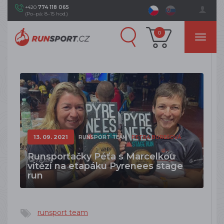
+420
774 118 065
(Po–pá: 8–15 hod.)
0
13. 09. 2021
RUNSPORT TEAM
PETRA BUREŠOVÁ
Runsporťačky Péťa s Marcelkou
vítězí na etapáku Pyrenees stage
run
runsport team