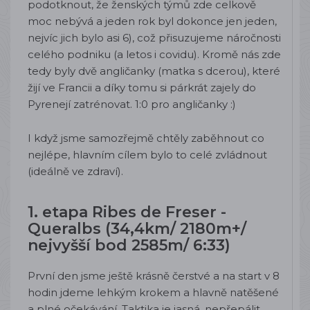
podotknout, že ženských týmů zde celkově
moc nebývá a jeden rok byl dokonce jen jeden,
nejvíc jich bylo asi 6), což přisuzujeme náročnosti
celého podniku (a letos i covidu). Kromě nás zde
tedy byly dvě angličanky (matka s dcerou), které
žijí ve Francii a díky tomu si párkrát zajely do
Pyrenejí zatrénovat. 1:0 pro angličanky :)
I když jsme samozřejmě chtěly zaběhnout co
nejlépe, hlavním cílem bylo to celé zvládnout
(ideálně ve zdraví).
1. etapa Ribes de Freser -
Queralbs (34,4km/ 2180m+/
nejvyšší bod 2585m/ 6:33)
První den jsme ještě krásně čerstvé a na start v 8
hodin jdeme lehkým krokem a hlavně natěšené
a plné očekávání. Taktika je jasná, nepřepálit