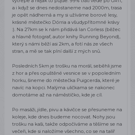
vytřepe a nějak to půjde. 99% trati vede po GR11,
a i když se dnes nedostaneme nad 2000m, trasa
je opět nádherná a my si užíváme borové lesy,
krásné městečko Dórria a všudypřítomné krávy
:). Na 27km se k nám přidává Ian Corless (běžec
a hlavně fotograf, autor knihy Running Beyond),
který s námi běží asi 2km, a fotí nás ze všech
stran, a mě se tak plní další z mých snů.
Posledních 5km je trošku na morál, seběhli jsme
z hor a přes opuštěné vesnice se v popoledním
horku, šineme do městečka Puigcerda, které je
navíc na kopci. Malýma uličkama se nakonec
domotáme až na náměstíčko, kde je cíl.
Po masáži, jídle, pivu a kávičce se přesuneme na
koleje, kde dnes budeme nocovat. Nohy jsou
trošku na kaši, takže odpočíváme a těšíme se na
večeři, kde si naložíme všechno, co se na talíř