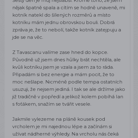
Šestý den je můj nejslabší. Kromě toho, že jsem
nějak špatně spala a cítím se hodně unaveně, mi
kotník natekl do šílených rozměrů a místo
kotníku mám jednu obrovskou bouli. Dobrá
zpráva je, že to nebolí, takže kotník zatejpuju a
jde se na věc.
Z Tavascanu valíme zase hned do kopce.
Původně už jsem dnes hůlky brát nechtěla, ale
kvůli kotníku jsem je vzala a jsem za to ráda.
Připadám si bez energie a mám pocit, že to
moc nešlape. Nicméně podle tempa ostatních
usuzuji, že nejsem jediná. I tak se ale držíme jako
již tradičně v popředí a jelikož kolem pobíhá Ian
s foťákem, snažím se tvářit vesele.
Jakmile vylezeme na pláně kousek pod
vrcholem je mi najednou lépe a začínám si
užívat nádherné výhledy. Na vrcholu nás čeká