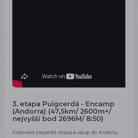
3. etapa Puigcerdá - Encamp
(Andorra) (47,5km/ 2600m+/
nejvyšší bod 2696M/ 8:50)
Královská (nejdelší) etapa a vstup do Andorry.