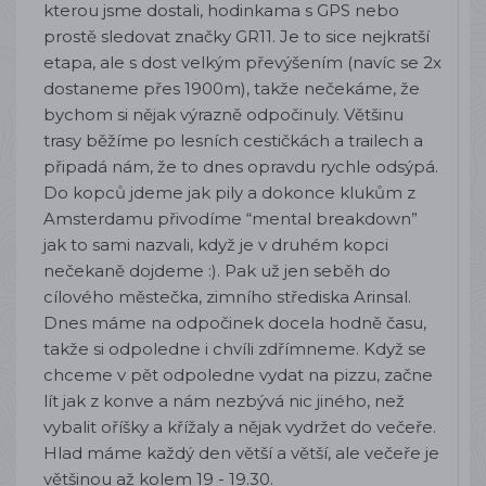
kterou jsme dostali, hodinkama s GPS nebo
prostě sledovat značky GR11. Je to sice nejkratší
etapa, ale s dost velkým převýšením (navíc se 2x
dostaneme přes 1900m), takže nečekáme, že
bychom si nějak výrazně odpočinuly. Většinu
trasy běžíme po lesních cestičkách a trailech a
připadá nám, že to dnes opravdu rychle odsýpá.
Do kopců jdeme jak pily a dokonce klukům z
Amsterdamu přivodíme “mental breakdown”
jak to sami nazvali, když je v druhém kopci
nečekaně dojdeme :). Pak už jen seběh do
cílového městečka, zimního střediska Arinsal.
Dnes máme na odpočinek docela hodně času,
takže si odpoledne i chvíli zdřímneme. Když se
chceme v pět odpoledne vydat na pizzu, začne
lít jak z konve a nám nezbývá nic jiného, než
vybalit oříšky a křížaly a nějak vydržet do večeře.
Hlad máme každý den větší a větší, ale večeře je
většinou až kolem 19 - 19.30.