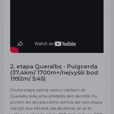
2. etapa Queralbs - Puigcerda
(37,4km/ 1700m+/nejvyšší bod
1992m/ 5:45)
Druhá etapa začíná cestou vláčkem do
Queralbs (kde jsme předešlý den skončili). Po
prvním dni docela cítíme stehna, ale tato etapa
má být více běhavá, tak doufáme, že se to