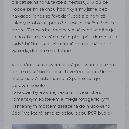
drápat se nahoru, takže si nestěžuju. V půlce
kopce se mi seknou hodinky a my jsme bez
navigace (dnes se fakt daří), což ale není až
takový problém, protože trasa je značená velice
dobře. Z poslední občerstvovačky po seběhu je
to do cíle už jen něco málo přes pět kilometrů, a
i když běžíme krásným úbočím a kocháme se
výhledy, docela se to táhne.
V cíli dáme klasický rituál a já přidávám chlazení
lehce oteklého kotníku. U večeře se družíme s
klukama z Amsterdamu a Španělska a je
opravdu veselo.
Tavascan byla asi nejhezčí mini vesnička s
románským kostelem a mega fotogenickým
kamenným mostem zasazená do hlubokého
údolí, ve které jsme za celou dobu PSR bydleli.