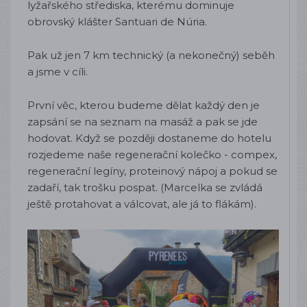
lyžařského střediska, kterému dominuje
obrovský klášter Santuari de Núria.
Pak už jen 7 km technický (a nekonečný) seběh
a jsme v cíli.
První věc, kterou budeme dělat každý den je
zapsání se na seznam na masáž a pak se jde
hodovat. Když se později dostaneme do hotelu
rozjedeme naše regenerační kolečko - compex,
regenerační legíny, proteinový nápoj a pokud se
zadaří, tak trošku pospat. (Marcelka se zvládá
ještě protahovat a válcovat, ale já to flákám).