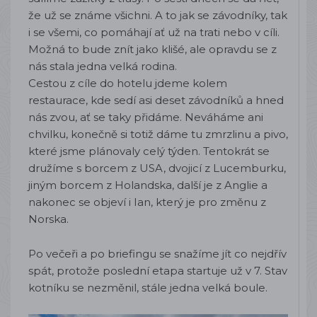
že už se známe všichni. A to jak se závodníky, tak
i se všemi, co pomáhají ať už na trati nebo v cíli.
Možná to bude znít jako klišé, ale opravdu se z
nás stala jedna velká rodina.
Cestou z cíle do hotelu jdeme kolem
restaurace, kde sedí asi deset závodníků a hned
nás zvou, ať se taky přidáme. Neváháme ani
chvilku, konečně si totiž dáme tu zmrzlinu a pivo,
které jsme plánovaly celý týden. Tentokrát se
družíme s borcem z USA, dvojicí z Lucemburku,
jiným borcem z Holandska, další je z Anglie a
nakonec se objeví i Ian, který je pro změnu z
Norska.
Po večeři a po briefingu se snažíme jít co nejdřív
spát, protože poslední etapa startuje už v 7. Stav
kotníku se nezměnil, stále jedna velká boule.