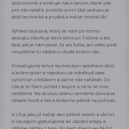
dobrovolník a směruje nás k lanům, které zde
pro nás natáhli, protože první část sestupu je
dost technická a prudká a mě se hrozně líbí.
Výhled na jezera, který se nám po tomto
sestupu otevře je dech beroucí. Fotíme o sto
šest, ale je nám jasné, že ani fotka, ani video plně
nevystihne tu nádheru všude kolem nás.
Pokračujeme lehce technickým seběhem dolů
a kolem jezer a najednou se odněkud zase
vynoří Ian s foťákem a začne nás nahánět. Do
cíle je to 15km pořád z kopce a na to se moc
netěšíme. Na druhou stranu nemáme důvod se
někam honit a tak si klušeme pěkně na pohodu.
V cíli je jako již každý den pěkně veselo a všichni
si navzájem gratulujeme ke zdolání etapy a
sdílíme zážitky z trasy. Po šesti dnech se dá říct,