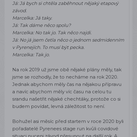
Já: Já bych si chtěla zaběhnout nějaký etapový
závod.
Marcelka: Já taky.
Já: Tak dáme něco spolu?
Marcelka: No tak jo. Tak něco najdi.
Já: No já jsem četla něco o jednom sedmidenním
v Pyrenejích. To musí být pecka.
Marcelka: Tak jo.
Na rok 2019 už jsme obě nějaké plány měly, tak
jsme se rozhodly, že to necháme na rok 2020.
Jednak abychom měly čas na nějakou přípravu
a navíc abychom měly víc času na celou tu
srandu našetřit nějaké chechtáky, protože co si
budem povídat, levná záležitost to není.
Bohužel asi měsíc před startem v roce 2020 byli
pořadatelé Pyrenees stage run kvůli covidové
situaci nuceni závod přesunout na další rok. A