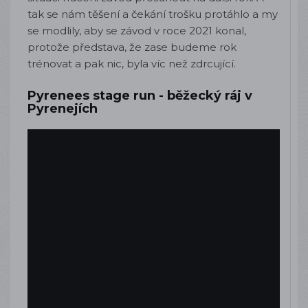
tak se nám těšení a čekání trošku protáhlo a my
se modlily, aby se závod v roce 2021 konal,
protože představa, že zase budeme rok
trénovat a pak nic, byla víc než zdrcující.
Pyrenees stage run - běžecký ráj v
Pyrenejích