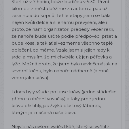
Start už v 7 hodin, takže budíček v 5.30. První
kilometr z města běžíme za autem a pak už
zase hurá do kopců. Téhle etapy jsem se bála
nejen kvůli délce a šílenému převýšení, ale i
proto, že nám organizátoři předešlý večer řekli,
že nahoře bude určitě podle předpovědi pršet a
bude kosa, a tak ať si vezmeme všechno teplé
oblečení, co máme. Vzala jsem si jejich rady k
srdci a myslím, že mi chyběla už jen péřovka a
lyže. Možná proto, že jsem byla navlečená jak na
severní točnu, bylo nahoře nádherně (a mně
vedro jako kráva).
I dnes byly všude po trase krávy (jedno stádečko
přímo u občerstvovačky) a taky jsme jednu
krávu přistihly, jak žvýká plastový fáborek,
kterým je značená naše trasa.
Nejvíc nás ovšem vyděsil kůň, který se vyřítil z