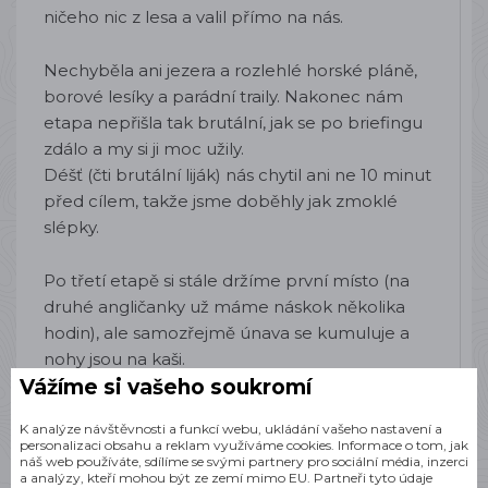
ničeho nic z lesa a valil přímo na nás.
Nechyběla ani jezera a rozlehlé horské pláně,
borové lesíky a parádní traily. Nakonec nám
etapa nepřišla tak brutální, jak se po briefingu
zdálo a my si ji moc užily.
Déšť (čti brutální liják) nás chytil ani ne 10 minut
před cílem, takže jsme doběhly jak zmoklé
slépky.
Po třetí etapě si stále držíme první místo (na
druhé angličanky už máme náskok několika
hodin), ale samozřejmě únava se kumuluje a
nohy jsou na kaši.
Vážíme si vašeho soukromí
K analýze návštěvnosti a funkcí webu, ukládání vašeho nastavení a
personalizaci obsahu a reklam využíváme cookies. Informace o tom, jak
náš web používáte, sdílíme se svými partnery pro sociální média, inzerci
a analýzy, kteří mohou být ze zemí mimo EU. Partneři tyto údaje