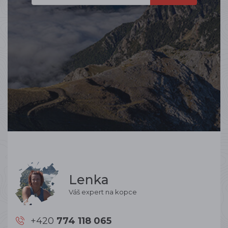
Lenka
Váš expert na kopce
+420
774 118 065