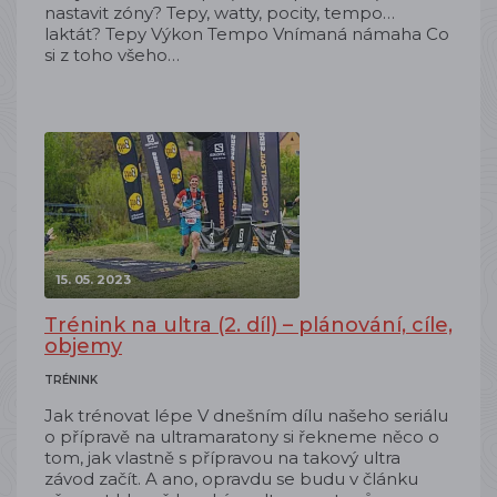
nastavit zóny? Tepy, watty, pocity, tempo…
laktát? Tepy Výkon Tempo Vnímaná námaha Co
si z toho všeho…
15. 05. 2023
Trénink na ultra (2. díl) – plánování, cíle,
objemy
TRÉNINK
Jak trénovat lépe V dnešním dílu našeho seriálu
o přípravě na ultramaratony si řekneme něco o
tom, jak vlastně s přípravou na takový ultra
závod začít. A ano, opravdu se budu v článku