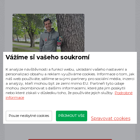
21. 04. 2023
Vážíme si vašeho soukromí
Zdeněk Hruška o letošním ročníku
K analýze návštěvnosti a funkcí webu, ukládání vašeho nastavení a
Istria 100 by UTMB
personalizaci obsahu a reklam využíváme cookies. Informace o tom, jak
náš web používáte, sdílíme se svými partnery pro sociální média, inzerci
a analýzy, kteří mohou být ze zemí mimo EU. Partneři tyto údaje
RUNSPORT TEAM
mohou zkombinovat s dalšími informacemi, které jste jim poskytli
nebo které získali v důsledku toho, že používáte jejich služby.
Podrobné
Šéf našeho Runsport Teamu Zdenda Hruška
informace
vyrazil na stomílovku Istria 100 by UTMB a sepsal
o tom parádní report. A když jsme viděli, jak
Zdenda poslední dobou trénuje, tak bylo jasné,
Pouze nezbytné cookies
PŘIJMOUT VŠE
že tam nechce být do počtu.
Spravovat cookies