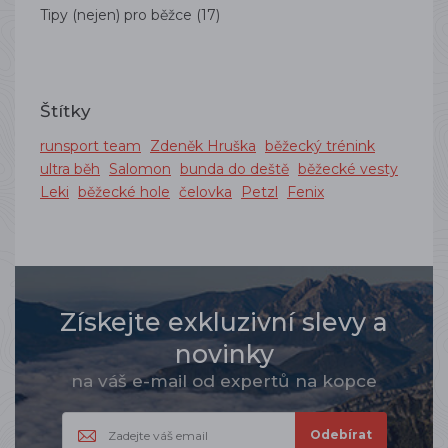
Tipy (nejen) pro běžce
(17)
Štítky
runsport team
Zdeněk Hruška
běžecký trénink
ultra běh
Salomon
bunda do deště
běžecké vesty
Leki
běžecké hole
čelovka
Petzl
Fenix
Získejte exkluzivní slevy a
novinky
na váš e-mail od expertů na kopce