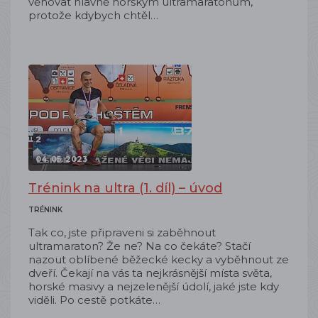
věnovat hlavně horským ultramaratonům,
protože kdybych chtěl…
04. 05. 2023
Trénink na ultra (1. díl) – úvod
TRÉNINK
Tak co, jste připraveni si zaběhnout
ultramaraton? Že ne? Na co čekáte? Stačí
nazout oblíbené běžecké kecky a vyběhnout ze
dveří. Čekají na vás ta nejkrásnější místa světa,
horské masivy a nejzelenější údolí, jaké jste kdy
viděli. Po cestě potkáte…