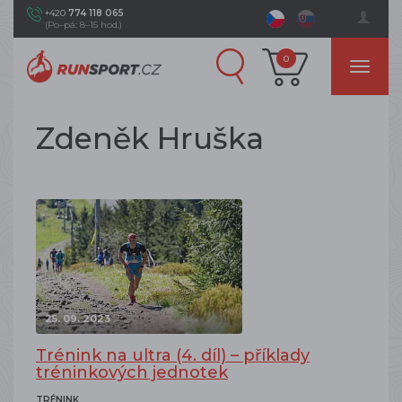
+420
774 118 065
(Po–pá: 8–15 hod.)
0
Zdeněk Hruška
25. 09. 2023
Trénink na ultra (4. díl) – příklady
tréninkových jednotek
TRÉNINK