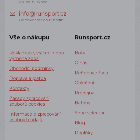
Po–pá: 8–15 hod.
info@runsport.cz
Odpovídáme do 12 hodin
Vše o nákupu
Runsport.cz
Reklamace, vrácení nebo
Boty
výměna zboží
O nás
Obchodní podmínky
Reflective řada
Doprava a platba
Oblečení
Kontakty
Prodejna
Zásady zpracování
Batohy
souborů cookies
Shoe selector
Informace o zpracování
osobních údajů
Blog
Doplňky