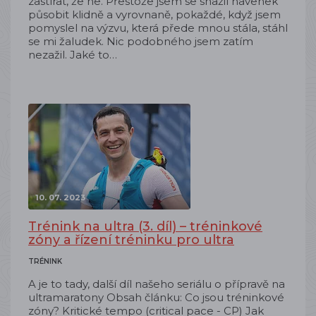
zastírat, že ne. Přestože jsem se snažil navenek
působit klidně a vyrovnaně, pokaždé, když jsem
pomyslel na výzvu, která přede mnou stála, stáhl
se mi žaludek. Nic podobného jsem zatím
nezažil. Jaké to…
10. 07. 2023
Trénink na ultra (3. díl) – tréninkové
zóny a řízení tréninku pro ultra
TRÉNINK
A je to tady, další díl našeho seriálu o přípravě na
ultramaratony Obsah článku: Co jsou tréninkové
zóny? Kritické tempo (critical pace - CP) Jak