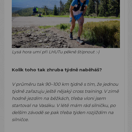
Lysá hora umí při LHUTu pěkně štípnout :-)
Kolik toho tak zhruba týdně naběháš?
V průměru tak 90–100 km týdně s tím, že jednou
týdně zařazuju ještě nějaký cross training. V zimě
hodně jezdím na běžkách, třeba vloni jsem
startoval na Vasáku. V létě mám rád silničku, po
delším závodě se pak třeba týden rozjíždím na
silničce.