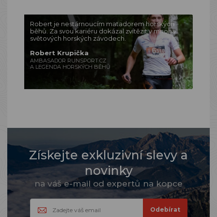
Robert je nestárnoucím matadorem horských
běhů. Za svou kariéru dokázal zvítězit v mnoha
světových horských závodech.
Robert Krupička
AMBASADOR RUNSPORT.CZ
A LEGENDA HORSKÝCH BĚHŮ
Získejte exkluzivní slevy a
novinky
na váš e-mail od expertů na kopce