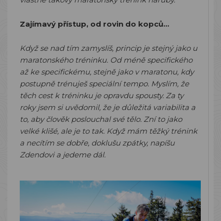
Zajímavý přístup, od rovin do kopců...
Když se nad tím zamyslíš, princip je stejný jako u
maratonského tréninku. Od méně specifického
až ke specifickému, stejně jako v maratonu, kdy
postupně trénuješ speciální tempo. Myslím, že
těch cest k tréninku je opravdu spousty. Za ty
roky jsem si uvědomil, že je důležitá variabilita a
to, aby člověk poslouchal své tělo. Zní to jako
velké klišé, ale je to tak. Když mám těžký trénink
a necítím se dobře, doklušu zpátky, napíšu
Zdendovi a jedeme dál.