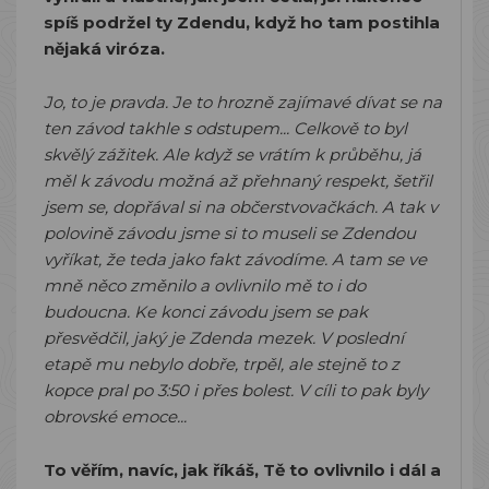
spíš podržel ty Zdendu, když ho tam postihla
nějaká viróza.
Jo, to je pravda. Je to hrozně zajímavé dívat se na
ten závod takhle s odstupem... Celkově to byl
skvělý zážitek. Ale když se vrátím k průběhu, já
měl k závodu možná až přehnaný respekt, šetřil
jsem se, dopřával si na občerstvovačkách. A tak v
polovině závodu jsme si to museli se Zdendou
vyříkat, že teda jako fakt závodíme. A tam se ve
mně něco změnilo a ovlivnilo mě to i do
budoucna. Ke konci závodu jsem se pak
přesvědčil, jaký je Zdenda mezek. V poslední
etapě mu nebylo dobře, trpěl, ale stejně to z
kopce pral po 3:50 i přes bolest. V cíli to pak byly
obrovské emoce...
To věřím, navíc, jak říkáš, Tě to ovlivnilo i dál a