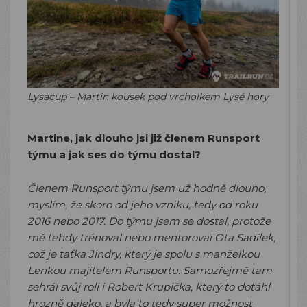
Lysacup – Martin kousek pod vrcholkem Lysé hory
Martine, jak dlouho jsi již členem Runsport
týmu a jak ses do týmu dostal?
Členem Runsport týmu jsem už hodně dlouho,
myslím, že skoro od jeho vzniku, tedy od roku
2016 nebo 2017. Do týmu jsem se dostal, protože
mě tehdy trénoval nebo mentoroval Ota Sadílek,
což je taťka Jindry, který je spolu s manželkou
Lenkou majitelem Runsportu. Samozřejmě tam
sehrál svůj roli i Robert Krupička, který to dotáhl
hrozně daleko, a byla to tedy super možnost