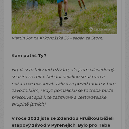
Martin Jor na Krkonošské 50 - seběh ze Stohu
Kam patříš Ty?
No, já si to taky rád užívám, ale jsem cílevědomý,
snažím se mít v běhání nějakou strukturu a
někam se posouvat. Takže se pořád řadím k těm
závodníkům, i když pomaličku se to třeba bude
přesouvat spíš k té zážitkové a cestovatelské
skupině (smích).
V roce 2022 jste se Zdendou Hruškou běželi
etapový závod v Pyrenejích. Bylo pro Tebe