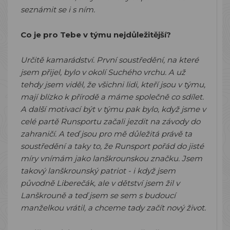
seznámit se i s ním.
Co je pro Tebe v týmu nejdůležitější?
Určitě kamarádství. První soustředění, na které
jsem přijel, bylo v okolí Suchého vrchu. A už
tehdy jsem viděl, že všichni lidi, kteří jsou v týmu,
mají blízko k přírodě a máme společně co sdílet.
A další motivací být v týmu pak bylo, když jsme v
celé partě Runsportu začali jezdit na závody do
zahraničí. A teď jsou pro mě důležitá právě ta
soustředění a taky to, že Runsport pořád do jisté
míry vnímám jako lanškrounskou značku. Jsem
takový lanškrounský patriot - i když jsem
původně Liberečák, ale v dětství jsem žil v
Lanškrouně a teď jsem se sem s budoucí
manželkou vrátil, a chceme tady začít nový život.