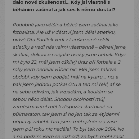
dalo nové zkušenosti… Kdy jsi vlastně s
běháním začínal a jak ses k němu dostal?
Podobně jako většina běžců jsem začínal jako
fotbalista. Ale už v dětství jsem dělal atletiku,
právě Ota Sadílek vedl v Lanškrouně oddíl
atletiky a vedl nás velmi všestranně – běhali jsme,
skákali, dokonce i nějaké úseky jsme běhali. Když
mi bylo 22, měl jsem ošklivý úraz při fotbale a 2
roky jsem nedělal vůbec nic. Měl jsem takové
období, kdy jsem popíjel, hrál na kytaru,... no, a
pak jsem jednou potkal Otu a ten mi řekl, ať se
na sebe odívám, jak vypadám, a koukám se
sebou něco dělat. Shodou okolností můj
zaměstnavatel měl k dispozici startovné na
půlmaraton, tak jsem si ho jen tak ze 4týdenní
přípravy zaběhl. Tím jsem měl splněno a zase
jsem půl roku nic nedělal. To byl tak rok 2014. No
a na podzim jsem se rozhodl, že bych mohl začít