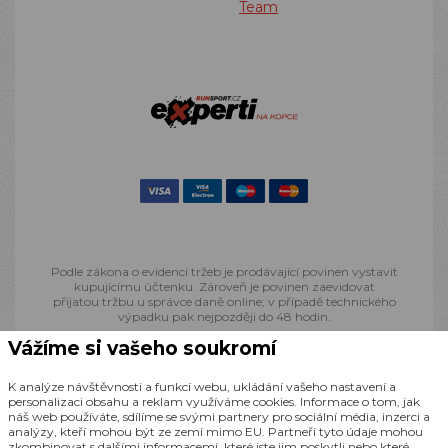
Team
Podle zákona o evidenci tržeb je prodávající povinen vystavit
kupujícímu účtenku. Zároveň je povinen zaevidovat
přijatou tržbu u správce daně online; v případě technického
výpadku pak nejpozději do 48 hodin.
Vážíme si vašeho soukromí
© 2013 - 2026 Runsport.cz, všechna práva vyhrazena
K analýze návštěvnosti a funkcí webu, ukládání vašeho nastavení a
personalizaci obsahu a reklam využíváme cookies. Informace o tom, jak
Realizace
CZECHGROUP.cz
náš web používáte, sdílíme se svými partnery pro sociální média, inzerci a
analýzy, kteří mohou být ze zemí mimo EU. Partneři tyto údaje mohou
zkombinovat s dalšími informacemi, které jste jim poskytli nebo které