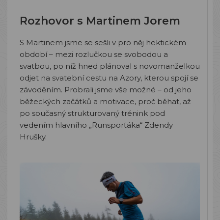
Rozhovor s Martinem Jorem
S Martinem jsme se sešli v pro něj hektickém
období – mezi rozlučkou se svobodou a
svatbou, po níž hned plánoval s novomanželkou
odjet na svatební cestu na Azory, kterou spojí se
závoděním. Probrali jsme vše možné – od jeho
běžeckých začátků a motivace, proč běhat, až
po současný strukturovaný trénink pod
vedením hlavního „Runsporťáka“ Zdendy
Hrušky.