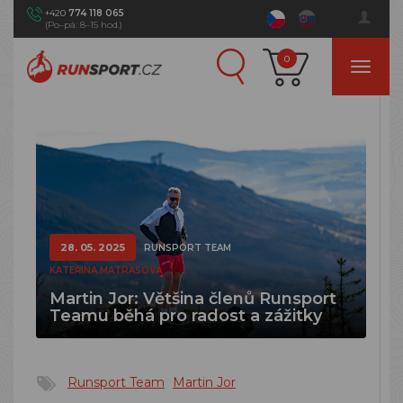
+420
774 118 065
(Po–pá: 8–15 hod.)
0
28. 05. 2025
RUNSPORT TEAM
KATEŘINA MATRASOVÁ
Martin Jor: Většina členů Runsport
Teamu běhá pro radost a zážitky
Runsport Team
Martin Jor