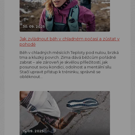
30. 09. 2025
Jak zvládnout běh v chladném počasí a zůstat v
pohodě
Běh v chladných měsících Teploty pod nulou, brzká
tma a kluzký povrch. Zima dává běžcům pořádně
zabrat – ale zároveň je skvělou příležitostí, jak
posunout svou kondici, odolnost a mentální sílu.
Stačí upravit přístup k tréninku, správně se
obléknout…
15. 09. 2025