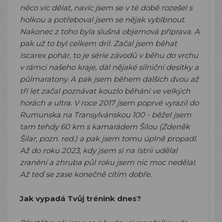
něco víc dělat, navíc jsem se v té době rozešel s
holkou a potřeboval jsem se nějak vyblbnout.
Nakonec z toho byla slušná objemová příprava. A
pak už to byl celkem dril. Začal jsem běhat
Iscarex pohár, to je série závodů v běhu do vrchu
v rámci našeho kraje, dál nějaké silniční desítky a
půlmaratony. A pak jsem během dalších dvou až
tří let začal poznávat kouzlo běhání ve velkých
horách a ultra. V roce 2017 jsem poprvé vyrazil do
Rumunska na Transylvánskou 100 - běžel jsem
tam tehdy 60 km s kamarádem Šílou (Zdeněk
Šilar, pozn. red.) a pak jsem tomu úplně propadl.
Až do roku 2023, kdy jsem si na Istrii udělal
zranění a zhruba půl roku jsem nic moc nedělal.
Až teď se zase konečně cítím dobře.
Jak vypadá Tvůj trénink dnes?