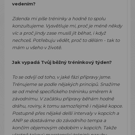
vedením?
Zdenda mi píše tréninky a hodně to spolu
konzultujeme. Vysvětluje mi, proč je méně někdy
víc a proč jindy zase musíš jít běhat, i když
nechceš. Potřebuju vědět, proč to dělám - tak to
mám u všeho v životě.
Jak vypadá Tvůj běžný tréninkový týden?
To se odvíjí od toho, v jaké fázi přípravy jsme.
Trénujeme se podle nějakých principů. Snažíme
se od méně specifického tréninku směrem k
závodnímu. V začátku přípravy běhám hodně
dráhu, roviny, k tomu samozřejmě i nějaké kopce.
Postupně přes nějaké delší intervaly v kopcích a
ANP se dostáváme do závodního tempa a
končím objemovým obdobím v kopcích. Takže
vlastně takový maratonský trénink naruby.