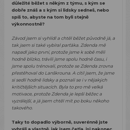
důležité běžet s někým z týmu, s kým se
dobře znáš a s kým si lidsky sedneš, nebo
spíš to, abyste na tom byli stejně
výkonnostně?
Závod jsem si vyhlídl a chtěl běžet původně já, a
tak jsem si také vybíral parťáka. Zdenda mě
napadl jako první, protože jsme k sobě měli
hodně blízko, trávili jsme spolu hodně času, i
jsme spolu trénovali, protože se Zdenda zrovna
přestěhoval do Lanškrouna. A cítil jsem, že jsme
si sedli hodně lidsky a poznali se i v nějakých
kritičtějších situacích. Byla to pro mě velká
motivace, protože Zdenda je lepší běžec a
vyzrálejší, a já jsem chtěl mít po boku někoho
takového.
Taky to dopadlo výborně, suverénně jste
vyhráli a vlastně, jak jsem četla, jsi nakonec