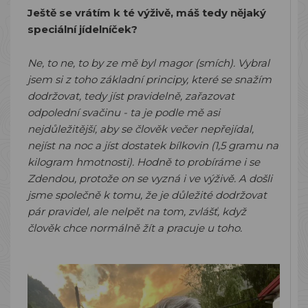
Ještě se vrátím k té výživě, máš tedy nějaký
speciální jídelníček?
Ne, to ne, to by ze mě byl magor (smích). Vybral
jsem si z toho základní principy, které se snažím
dodržovat, tedy jíst pravidelně, zařazovat
odpolední svačinu - ta je podle mě asi
nejdůležitější, aby se člověk večer nepřejídal,
nejíst na noc a jíst dostatek bílkovin (1,5 gramu na
kilogram hmotnosti). Hodně to probíráme i se
Zdendou, protože on se vyzná i ve výživě. A došli
jsme společně k tomu, že je důležité dodržovat
pár pravidel, ale nelpět na tom, zvlášť, když
člověk chce normálně žít a pracuje u toho.