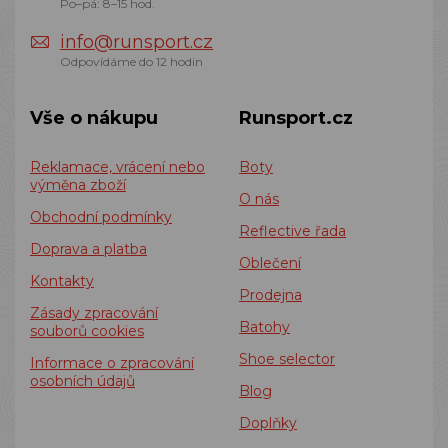
Po–pá: 8–15 hod.
info@runsport.cz
Odpovídáme do 12 hodin
Vše o nákupu
Runsport.cz
Reklamace, vrácení nebo
Boty
výměna zboží
O nás
Obchodní podmínky
Reflective řada
Doprava a platba
Oblečení
Kontakty
Prodejna
Zásady zpracování
Batohy
souborů cookies
Shoe selector
Informace o zpracování
osobních údajů
Blog
Doplňky