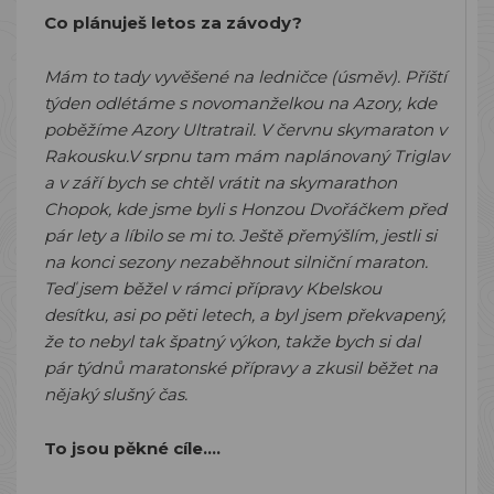
Co plánuješ letos za závody?
Mám to tady vyvěšené na ledničce (úsměv). Příští
týden odlétáme s novomanželkou na Azory, kde
poběžíme Azory Ultratrail. V červnu skymaraton v
Rakousku.V srpnu tam mám naplánovaný Triglav
a v září bych se chtěl vrátit na skymarathon
Chopok, kde jsme byli s Honzou Dvořáčkem před
pár lety a líbilo se mi to. Ještě přemýšlím, jestli si
na konci sezony nezaběhnout silniční maraton.
Teď jsem běžel v rámci přípravy Kbelskou
desítku, asi po pěti letech, a byl jsem překvapený,
že to nebyl tak špatný výkon, takže bych si dal
pár týdnů maratonské přípravy a zkusil běžet na
nějaký slušný čas.
To jsou pěkné cíle….