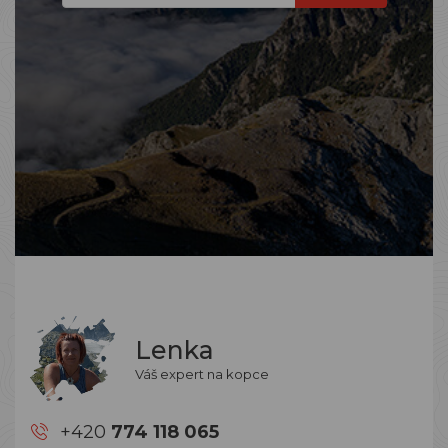
Lenka
Váš expert na kopce
+420
774 118 065