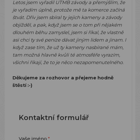
Letos jsem vyřadil UTMB závody a přemýšlím, že
je vyřadím úplně, protože mě ta komerce začíná
štvát. Dřív jsem sbíral ty jejich kameny a závody
objížděl, a pak, když jsem se o tom při nějakém
dlouhém běhu zamyslel, jsem si říkal, že vlastně
asi chci ty své peníze dávat jiným lidem a jinam. I
když zase tím, že už ty kameny nasbírané mám,
tam možná hlavně kvůli té atmosféře vyrazím,
všichni říkají, že to je něco nezapomenutelného.
Děkujeme za rozhovor a přejeme hodně
štěstí :-)
Kontaktní formulář
Vaše jméno
*