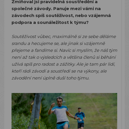
Zmiňoval jsi pravidelná soustředění a
společné závody. Panuje mezi vámi na
závodech spíš soutěživost, nebo vzájemná
podpora a sounáležitost k týmu?
Soutěživost vůbec, maximálně si ze sebe děláme
srandu a hecujeme se, ale jinak si vzájemně
přejeme a fandíme si. Navíc si myslím, že náš tým
není až tak o výsledcích a většina členů si běhání
užívá spíš pro radost a zážitky. Ale je tam pár lidí,
kteří rádi závodí a soustředí se na výkony, ale
závodění není úplně duší toho týmu.