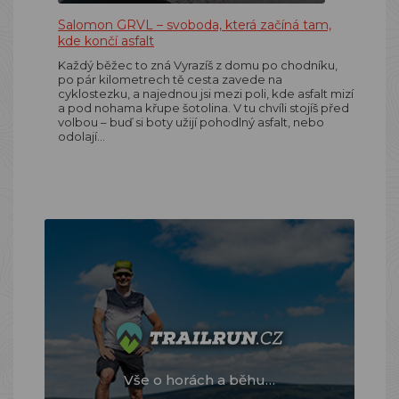
Salomon GRVL – svoboda, která začíná tam,
kde končí asfalt
Každý běžec to zná Vyrazíš z domu po chodníku,
po pár kilometrech tě cesta zavede na
cyklostezku, a najednou jsi mezi poli, kde asfalt mizí
a pod nohama křupe šotolina. V tu chvíli stojíš před
volbou – buď si boty užijí pohodlný asfalt, nebo
odolají…
Vše o horách a běhu…