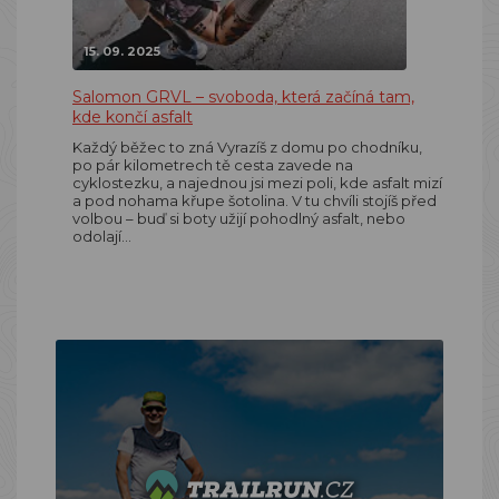
15. 09. 2025
Salomon GRVL – svoboda, která začíná tam,
kde končí asfalt
Každý běžec to zná Vyrazíš z domu po chodníku,
po pár kilometrech tě cesta zavede na
cyklostezku, a najednou jsi mezi poli, kde asfalt mizí
a pod nohama křupe šotolina. V tu chvíli stojíš před
volbou – buď si boty užijí pohodlný asfalt, nebo
odolají…