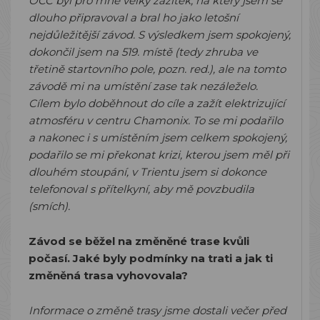
OCC byl pro mne velký zážitek, na který jsem se
dlouho připravoval a bral ho jako letošní
nejdůležitější závod. S výsledkem jsem spokojený,
dokončil jsem na 519. místě (tedy zhruba ve
třetině startovního pole, pozn. red.), ale na tomto
závodě mi na umístění zase tak nezáleželo.
Cílem bylo doběhnout do cíle a zažít elektrizující
atmosféru v centru Chamonix. To se mi podařilo
a nakonec i s umístěním jsem celkem spokojený,
podařilo se mi překonat krizi, kterou jsem měl při
dlouhém stoupání, v Trientu jsem si dokonce
telefonoval s přítelkyní, aby mě povzbudila
(smích).
Závod se běžel na změněné trase kvůli
počasí. Jaké byly podmínky na trati a jak ti
změněná trasa vyhovovala?
Informace o změně trasy jsme dostali večer před