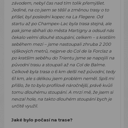
závodem, nebyl čas nad tím tolik přemýšlet.
Jediné, na co jsem se těšil a změnou trasy o to
přišel, byl poslední kopec na La Flegere. Od
startu až po Champex-Lac byla trasa stejná, ale
pak jsme sbíhali do města Martigny a odsud nás
čekalo velmi dlouhé stoupání, celkem – s kratším
seběhem mezi – jsme nastoupali zhruba 2 200
výškových metrů, nejprve do Col de la Forclaz a
po kratším seběhu do Trientu jsme se napojili na
původní trasu a stoupali až na Col de Balme.
Celkově byla trasa o 6 km delší než původní, tedy
61 km, ale s délkou jsem problém neměl. Spíš mi
přišlo, že to bylo profilově náročnější, právě kvůli
tomu dlouhému stoupání. A mrzí mě, že jsem si
nevzal hole, na takto dlouhém stoupání bych je
určitě využil.
Jaké bylo počasí na trase?