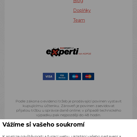
Blog
Doplňky
Team
Podle zákona o evidenci tržeb je prodávající povinen vystavit
kupujícímu účtenku. Zároveň je povinen zaevidovat
přijatou tržbu u správce daně online; v případě technického
výpadku pak nejpozději do 48 hodin.
Vážíme si vašeho soukromí
© 2013 - 2026 Runsport.cz, všechna práva vyhrazena
K analýze návštěvnosti a funkcí webu, ukládání vašeho nastavení a