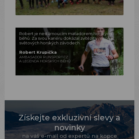
Robert je nestárnoucím matadorem horských
běhů. Za svou kariéru dokázal zvítězit v mnoha
světových horských závodech.
Robert Krupička
AMBASADOR RUNSPORT.CZ
A LEGENDA HORSKÝCH BĚHŮ
Získejte exkluzivní slevy a
novinky
na váš e-mail od expertů na kopce