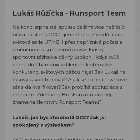
Lukáš Růžička - Runsport Team
Na konci srpna stál spolu s dalšími více než tisíci
běžci na startu OCC – jednoho ze závodů finále
světové série UTMB. I přes nepříznivé počasí a
změněnou trasu si domů odváží krásný
sportovní zážitek a pěkný úspěch, i když kvůli
němu do Chamonix vzhledem k obrovské
konkurenci světových běžců nejel. Jak Lukáš na
takový závod trénoval? A jak se na finále světové
série dá kvalifikovat? Jak probíhá spolupráce s
trenérem Zdeňkem Hruškou a co pro něj
znamená členství v Runsport Teamu?
Lukáši, jak bys zhodnotil OCC? Jak jsi
spokojený s výsledkem?