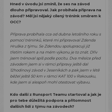
Hned v úvodu jsi zmínil, že ses na závod
dlouho připravoval. Jak probíhala příprava na
závod? Měl jsi nějaký cílený trénink směrem k
OCC?
Příprava probíhala cca od dubna letošního roku s
pomocí tréninků, které mi připravoval Zdenda
Hruška z týmu. Se Zdendou spolupracuji již
třetím rokem a na mém výkonu je to znát. Dřív
jsem trénoval spíš podle pocitu. Dva měsíce před
závodem jsem si v rámci přípravy ještě dal
12hodinový závod v Jeseníkách a pak jsem v létě
běžel ještě 50 km v rámci KAT 100 v Rakousku,
kde jsem si alespoň mohl otestovat výbavu.
Kdo další z Runsport Teamu startoval a jak je
pro tebe důležitá podpora a přítomnost
dalších lidí z týmu na závodech?