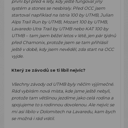
první byl před 4 lety, kdy ještě fungoval jiný
systém a stones se nesbíraly. Před OCC jsem
startoval například na Istria 100 by UTMB, Julian
Alps Trail Run by UTMB, Mozart 100 by UTMB,
Lavaredo Utra Trail by UTMB nebo KAT 100 by
UTMB – tam jsem běžel letos v létě, jen pár týdnů
před Chamonix, protože jsem se tam přihlásil
ještě v době, kdy jsem nevěděl, zda start na OCC
vyjde.
Který ze závodů se ti líbil nejvíc?
Všechny závody od UTMB byly něčím výjimečné.
Rád vybírám nová místa, kde jsme ještě nebyli,
protože tam většinou jezdíme jako celá rodina a
spojujeme to s rodinnou dovolenou. Ale nejvíc se
mi asi líbilo v Dolomitech na Lavaredu, kam bych
se možná i rád vrátil.