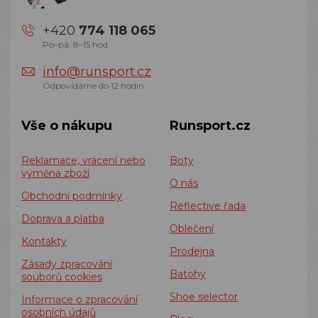
+420
774 118 065
Po–pá: 8–15 hod.
info@runsport.cz
Odpovídáme do 12 hodin
Vše o nákupu
Runsport.cz
Reklamace, vrácení nebo
Boty
výměna zboží
O nás
Obchodní podmínky
Reflective řada
Doprava a platba
Oblečení
Kontakty
Prodejna
Zásady zpracování
Batohy
souborů cookies
Shoe selector
Informace o zpracování
osobních údajů