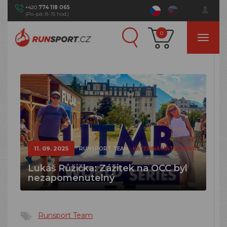
+420
774 118 065
(Po–pá: 8–15 hod.)
0
11. 09. 2025
RUNSPORT TEAM
KATEŘINA MATRASOVÁ
Lukáš Růžička: Zážitek na OCC byl
nezapomenutelný
Runsport Team