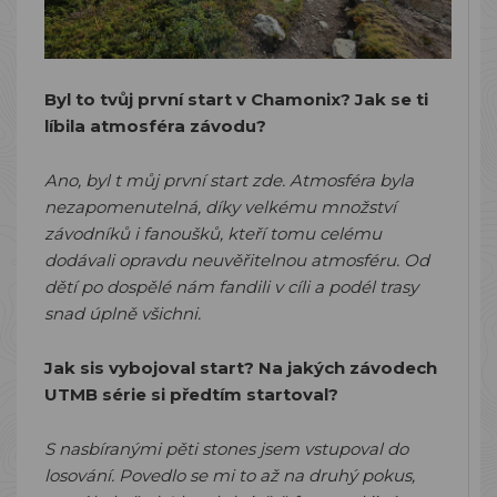
Byl to tvůj první start v Chamonix? Jak se ti
líbila atmosféra závodu?
Ano, byl t můj první start zde. Atmosféra byla
nezapomenutelná, díky velkému množství
závodníků i fanoušků, kteří tomu celému
dodávali opravdu neuvěřitelnou atmosféru. Od
dětí po dospělé nám fandili v cíli a podél trasy
snad úplně všichni.
Jak sis vybojoval start? Na jakých závodech
UTMB série si předtím startoval?
S nasbíranými pěti stones jsem vstupoval do
losování. Povedlo se mi to až na druhý pokus,