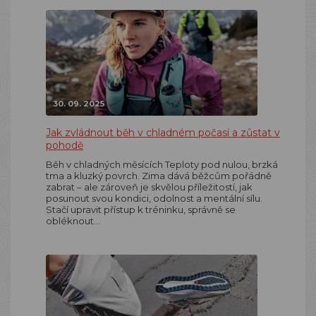
30. 09. 2025
Jak zvládnout běh v chladném počasí a zůstat v
pohodě
Běh v chladných měsících Teploty pod nulou, brzká
tma a kluzký povrch. Zima dává běžcům pořádně
zabrat – ale zároveň je skvělou příležitostí, jak
posunout svou kondici, odolnost a mentální sílu.
Stačí upravit přístup k tréninku, správně se
obléknout…