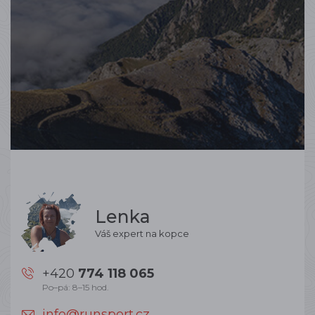
Lenka
Váš expert na kopce
+420
774 118 065
Po–pá: 8–15 hod.
info@runsport.cz