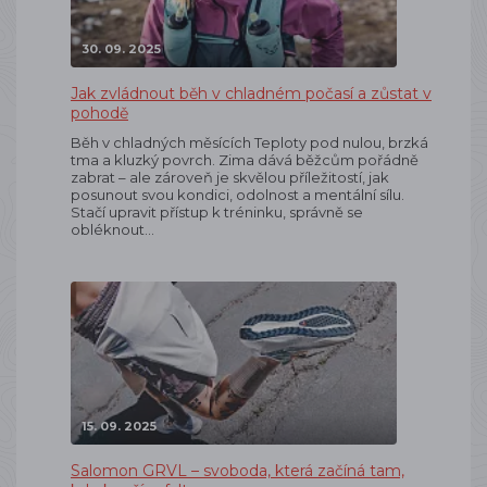
30. 09. 2025
Jak zvládnout běh v chladném počasí a zůstat v
pohodě
Běh v chladných měsících Teploty pod nulou, brzká
tma a kluzký povrch. Zima dává běžcům pořádně
zabrat – ale zároveň je skvělou příležitostí, jak
posunout svou kondici, odolnost a mentální sílu.
Stačí upravit přístup k tréninku, správně se
obléknout…
15. 09. 2025
Salomon GRVL – svoboda, která začíná tam,