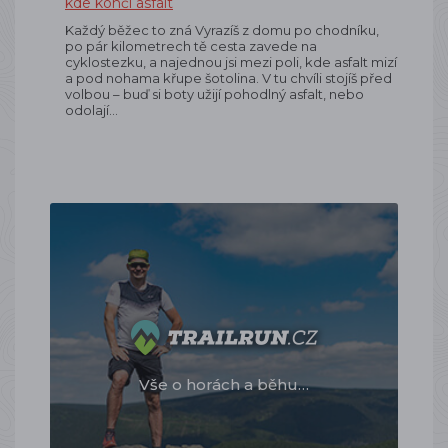
kde končí asfalt
Každý běžec to zná Vyrazíš z domu po chodníku,
po pár kilometrech tě cesta zavede na
cyklostezku, a najednou jsi mezi poli, kde asfalt mizí
a pod nohama křupe šotolina. V tu chvíli stojíš před
volbou – buď si boty užijí pohodlný asfalt, nebo
odolají…
Vše o horách a běhu…