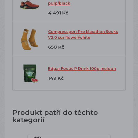
pulp/black
4 491 Kč
Compressport Pro Marathon Socks
V2.0 sunflower/white
650 Kč
Edgar Focus P Drink 100g meloun
149 Kč
Produkt patří do těchto
kategorií