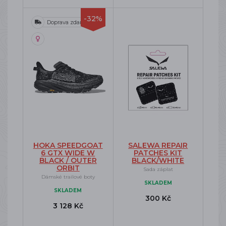
-32%
Doprava zdarma
HOKA SPEEDGOAT
SALEWA REPAIR
6 GTX WIDE W
PATCHES KIT
BLACK / OUTER
BLACK/WHITE
ORBIT
Sada záplat
Dámské trailové boty
SKLADEM
SKLADEM
300 Kč
3 128 Kč