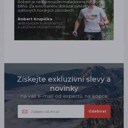
Robert je nestárnoucím matadorem horských
běhů. Za svou kariéru dokázal zvítězit v mnoha
světových horských závodech.
Robert Krupička
AMBASADOR RUNSPORT.CZ
A LEGENDA HORSKÝCH BĚHŮ
Získejte exkluzivní slevy a
novinky
na váš e-mail od expertů na kopce