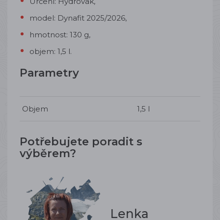
Určení: Hydrovak,
model: Dynafit 2025/2026,
hmotnost: 130 g,
objem: 1,5 l.
Parametry
Objem
1,5 l
Potřebujete poradit s
výběrem?
Lenka