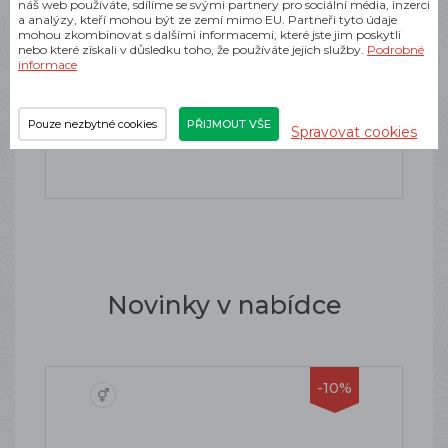
náš web používáte, sdílíme se svými partnery pro sociální média, inzerci
SALEWA TRANSFLOW BAG 2.0L
a analýzy, kteří mohou být ze zemí mimo EU. Partneři tyto údaje
TRANSPARENT
mohou zkombinovat s dalšími informacemi, které jste jim poskytli
nebo které získali v důsledku toho, že používáte jejich služby.
Podrobné
SKLADEM
informace
1 232 Kč
Pouze nezbytné cookies
PŘIJMOUT VŠE
Spravovat cookies
Novinky v nabídce
-10%