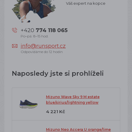
Váš expert na kopce
+420
774 118 065
Po–pá: 8–15 hod.
info@runsport.cz
Odpovídáme do 12 hodin
Naposledy jste si prohlíželi
Mizuno Wave Sky 9 M estate
blue/sirius/lightning yellow
4 221 Kč
Mizuno Neo Accera U orange/lime