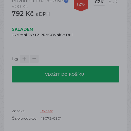
Původní cena:
900 Kč
CZK
EUR
12%
900 Kč
792 Kč
s DPH
SKLADEM
DODÁNÍ DO 1-3 PRACOVNÍCH DNÍ
1
ks
VLOŽIT DO KOŠÍKU
Značka:
Dynafit
Číslo produktu:
49072-0901