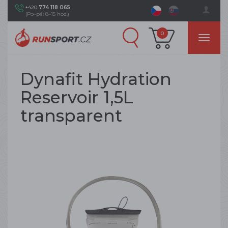
+420
774 118 065
(Po–pá: 8–15 hod.)
0
Dynafit Hydration
Reservoir 1,5L
transparent