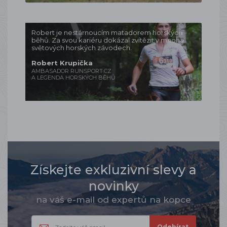
Robert je nestárnoucím matadorem horských
běhů. Za svou kariéru dokázal zvítězit v mnoha
světových horských závodech.
Robert Krupička
AMBASADOR RUNSPORT.CZ
A LEGENDA HORSKÝCH BĚHŮ
Získejte exkluzivní slevy a
novinky
na váš e-mail od expertů na kopce