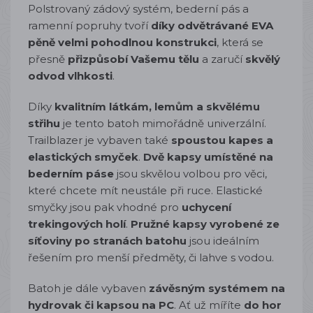
Polstrovaný zádový systém, bederní pás a
ramenní popruhy tvoří
díky odvětrávané EVA
pěně velmi pohodlnou konstrukci
, která se
přesně
přizpůsobí Vašemu tělu
a zaručí
skvělý
odvod vlhkosti
.
Díky
kvalitním látkám, lemům a skvělému
střihu
je tento batoh mimořádně univerzální.
Trailblazer je vybaven také
spoustou kapes a
elastických smyček
.
Dvě kapsy umístěné na
bederním páse
jsou skvělou volbou pro věci,
které chcete mít neustále při ruce. Elastické
smyčky jsou pak vhodné pro
uchycení
trekingových holí
.
Pružné kapsy vyrobené ze
síťoviny po stranách batohu
jsou ideálním
řešením pro menší předměty, či lahve s vodou.
Batoh je dále vybaven
závěsným systémem na
hydrovak či kapsou na PC
. Ať už míříte
do hor