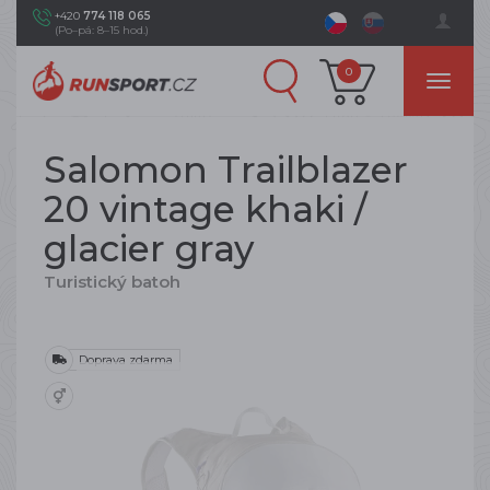
+420
774 118 065
(Po–pá: 8–15 hod.)
0
Salomon Trailblazer
20 vintage khaki /
glacier gray
Turistický batoh
Doprava zdarma