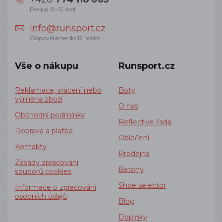
Po–pá: 8–15 hod.
info@runsport.cz
Odpovídáme do 12 hodin
Vše o nákupu
Runsport.cz
Reklamace, vrácení nebo
Boty
výměna zboží
O nás
Obchodní podmínky
Reflective řada
Doprava a platba
Oblečení
Kontakty
Prodejna
Zásady zpracování
Batohy
souborů cookies
Shoe selector
Informace o zpracování
osobních údajů
Blog
Doplňky