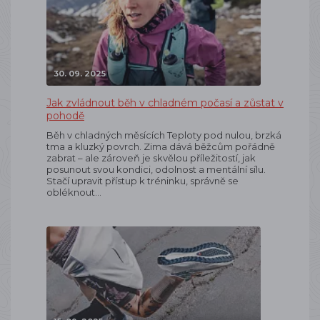
30. 09. 2025
Jak zvládnout běh v chladném počasí a zůstat v
pohodě
Běh v chladných měsících Teploty pod nulou, brzká
tma a kluzký povrch. Zima dává běžcům pořádně
zabrat – ale zároveň je skvělou příležitostí, jak
posunout svou kondici, odolnost a mentální sílu.
Stačí upravit přístup k tréninku, správně se
obléknout…