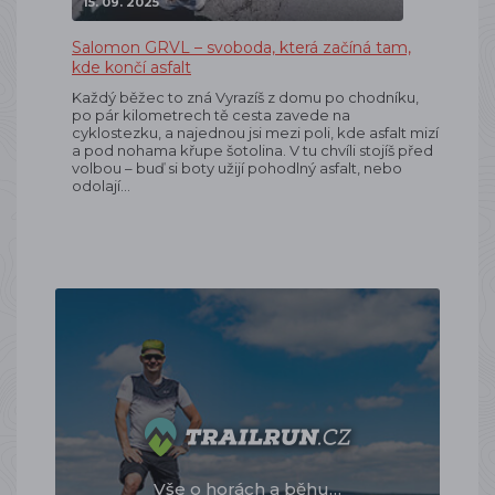
15. 09. 2025
Salomon GRVL – svoboda, která začíná tam,
kde končí asfalt
Každý běžec to zná Vyrazíš z domu po chodníku,
po pár kilometrech tě cesta zavede na
cyklostezku, a najednou jsi mezi poli, kde asfalt mizí
a pod nohama křupe šotolina. V tu chvíli stojíš před
volbou – buď si boty užijí pohodlný asfalt, nebo
odolají…
Vše o horách a běhu…