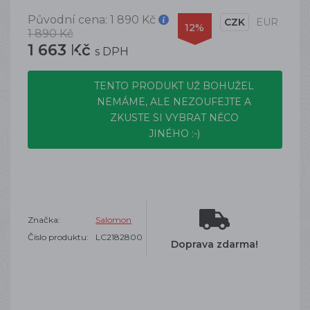
Původní cena:
1 890 Kč
CZK
EUR
12%
1 890 Kč
1 663 Kč
s DPH
TENTO PRODUKT UŽ BOHUŽEL
NEMÁME, ALE NEZOUFEJTE A
ZKUSTE SI VYBRAT NĚCO
JINÉHO :-)
Značka:
Salomon
Číslo produktu:
LC2182800
Doprava zdarma!