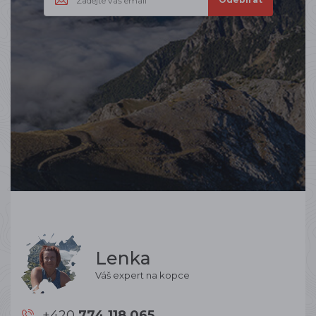
Lenka
Váš expert na kopce
+420
774 118 065