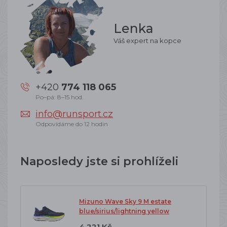
Lenka
Váš expert na kopce
+420
774 118 065
Po–pá: 8–15 hod.
info@runsport.cz
Odpovídáme do 12 hodin
Naposledy jste si prohlíželi
Mizuno Wave Sky 9 M estate
blue/sirius/lightning yellow
4 221 Kč