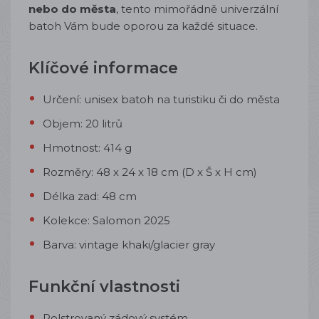
nebo do města
, tento mimořádně univerzální
batoh Vám bude oporou za každé situace.
Klíčové informace
Určení: unisex batoh na turistiku či do města
Objem: 20 litrů
Hmotnost: 414 g
Rozměry: 48 x 24 x 18 cm (D x Š x H cm)
Délka zad: 48 cm
Kolekce: Salomon 2025
Barva: vintage khaki/glacier gray
Funkční vlastnosti
Polstrovaný zádový systém