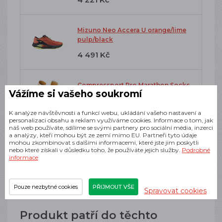
Mizuno Neo Accera U orange/lime
pulp/black
4 491 Kč
Compressport Pro Marathon Socks
Vážíme si vašeho soukromí
V2.0 sunflower/white
650 Kč
K analýze návštěvnosti a funkcí webu, ukládání vašeho nastavení a
personalizaci obsahu a reklam využíváme cookies. Informace o tom, jak
náš web používáte, sdílíme se svými partnery pro sociální média, inzerci
a analýzy, kteří mohou být ze zemí mimo EU. Partneři tyto údaje
mohou zkombinovat s dalšími informacemi, které jste jim poskytli
Edgar Focus P Drink 100g meloun
nebo které získali v důsledku toho, že používáte jejich služby.
Podrobné
informace
149 Kč
Pouze nezbytné cookies
PŘIJMOUT VŠE
Spravovat cookies
Produkt patří do těchto