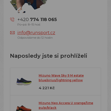
+420
774 118 065
Po–pá: 8–15 hod.
info@runsport.cz
Odpovídáme do 12 hodin
Naposledy jste si prohlíželi
Mizuno Wave Sky 9 M estate
blue/sirius/lightning yellow
4 221 Kč
Mizuno Neo Accera U orange/lime
pulp/black