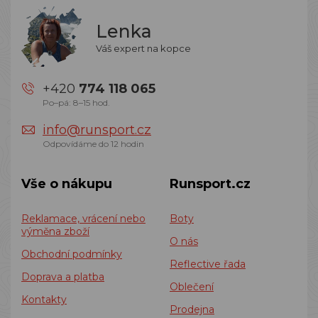
Lenka
Váš expert na kopce
+420
774 118 065
Po–pá: 8–15 hod.
info@runsport.cz
Odpovídáme do 12 hodin
Vše o nákupu
Runsport.cz
Reklamace, vrácení nebo
Boty
výměna zboží
O nás
Obchodní podmínky
Reflective řada
Doprava a platba
Oblečení
Kontakty
Prodejna