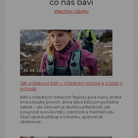
co nás baví
Všechny články
30. 09. 2025
Jak zvládnout běh v chladném počasí a zůstat v
pohodě
Běh v chladných měsících Teploty pod nulou, brzká
tma a kluzký povrch. Zima dává běžcům pořádně
zabrat – ale zároveň je skvělou příležitostí, jak
posunout svou kondici, odolnost a mentální sílu.
Stačí upravit přístup k tréninku, správně se
obléknout…