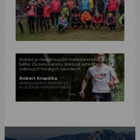
Robert je nestárnoucím matadorem horských
běhů. Za svou kariéru dokázal zvítězit v mnoha
světových horských závodech.
Robert Krupička
AMBASADOR RUNSPORT.CZ
A LEGENDA HORSKÝCH BĚHŮ