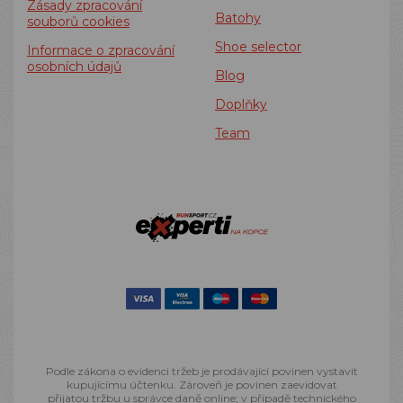
Zásady zpracování
Batohy
souborů cookies
Shoe selector
Informace o zpracování
osobních údajů
Blog
Doplňky
Team
Podle zákona o evidenci tržeb je prodávající povinen vystavit
kupujícímu účtenku. Zároveň je povinen zaevidovat
přijatou tržbu u správce daně online; v případě technického