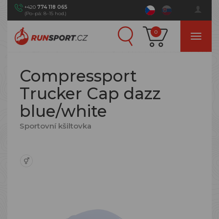
+420
774 118 065
(Po–pá: 8–15 hod.)
0
Compressport
Trucker Cap dazz
blue/white
Sportovní kšiltovka