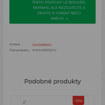
TENTO PRODUKT UŽ BOHUŽEL
NEMÁME, ALE NEZOUFEJTE A
ZKUSTE SI VYBRAT NĚCO
JINÉHO :-)
Značka:
Compressport
Číslo produktu:
XHWU4195052TU
Podobné produkty
-10%