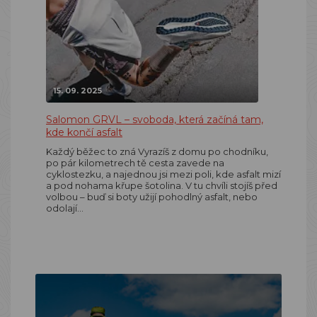
15. 09. 2025
Salomon GRVL – svoboda, která začíná tam,
kde končí asfalt
Každý běžec to zná Vyrazíš z domu po chodníku,
po pár kilometrech tě cesta zavede na
cyklostezku, a najednou jsi mezi poli, kde asfalt mizí
a pod nohama křupe šotolina. V tu chvíli stojíš před
volbou – buď si boty užijí pohodlný asfalt, nebo
odolají…