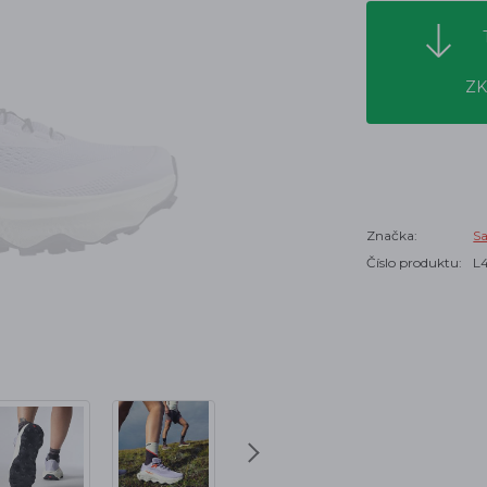
ZK
Značka:
S
Číslo produktu:
L