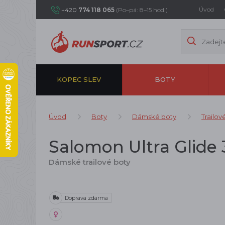
Úvod
+420
774 118 065
(Po–pá: 8–15 hod.)
KOPEC SLEV
BOTY
Úvod
Boty
Dámské boty
Trailov
Salomon Ultra Glide 3
Dámské trailové boty
Doprava zdarma