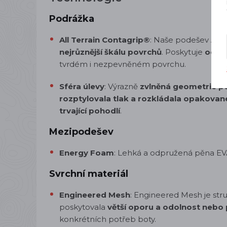
Podrážka
All Terrain Contagrip®
: Naše podešev All 
nejrůznější škálu povrchů
. Poskytuje
odoln
tvrdém i nezpevněném povrchu.
Sféra úlevy
: Výrazně
zvlněná geometrie p
rozptylovala tlak a rozkládala opakovan
trvající pohodlí
.
Mezipodešev
Energy Foam
: Lehká a odpružená pěna E
Svrchní materiál
Engineered Mesh
: Engineered Mesh je stru
poskytovala
větší oporu a odolnost nebo
konkrétních potřeb boty.