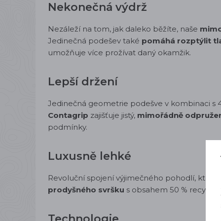
Nekonečná výdrž
Nezáleží na tom, jak daleko běžíte, naše
mimo
Jedinečná podešev také
pomáhá rozptýlit tl
umožňuje více prožívat daný okamžik.
Lepší držení
Jedinečná geometrie podešve v kombinaci s 
Contagrip
zajišťuje jistý,
mimořádně odpruže
podmínky.
Luxusně lehké
Revoluční spojení výjimečného pohodlí, které 
prodyšného svršku
s obsahem 50 % recyklov
Technologie