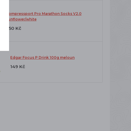
Compressport Pro Marathon Socks V2.0
sunflower/white
650 Kč
Edgar Focus P Drink 100g meloun
149 Kč