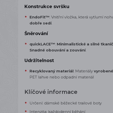
Konstrukce svršku
EndoFit™
: Vnitřní vložka, která vytlumí no
dobře sedí
.
Šněrování
quickLACE™
:
Minimalistické a silné tkani
Snadné obouvání a zouvání
.
Udržitelnost
Recyklovaný materiál
: Materiály
vyrobené
PET lahve nebo odpadní materiál
Klíčové informace
Určení: dámské běžecké trailové boty
Intenzita: každodenní běhání