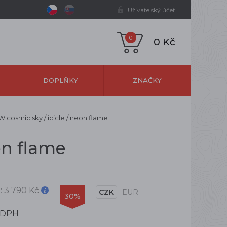
Uživatelský účet
0
0 Kč
DOPLŇKY
ZNAČKY
W cosmic sky / icicle / neon flame
on flame
:
3 790 Kč
CZK
EUR
30%
 DPH