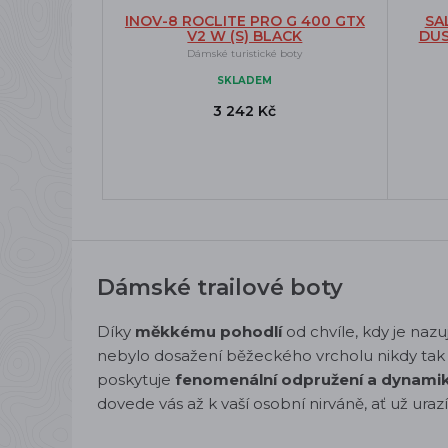
INOV-8 ROCLITE PRO G 400 GTX
SA
V2 W (S) BLACK
DUS
Dámské turistické boty
SKLADEM
3 242 Kč
Dámské trailové boty
Díky
měkkému pohodlí
od chvíle, kdy je nazuj
nebylo dosažení běžeckého vrcholu nikdy tak
poskytuje
fenomenální odpružení a dynami
dovede vás až k vaší osobní nirváně, ať už uraz