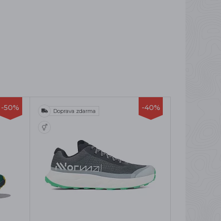
-50%
-40%
Doprava zdarma