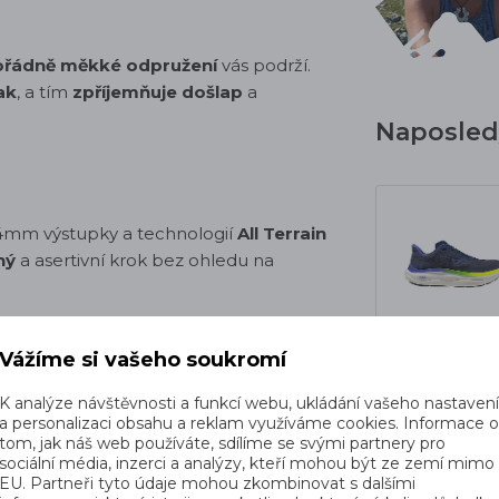
řádně měkké odpružení
vás podrží.
ak
, a tím
zpříjemňuje došlap
a
Naposledy
4mm výstupky a technologií
All Terrain
ný
a asertivní krok bez ohledu na
Vážíme si vašeho soukromí
mění pravidla hra a
ultralehkého a
K analýze návštěvnosti a funkcí webu, ukládání vašeho nastaven
a personalizaci obsahu a reklam využíváme cookies. Informace 
aného materiálu.
tom, jak náš web používáte, sdílíme se svými partnery pro
sociální média, inzerci a analýzy, kteří mohou být ze zemí mimo
EU. Partneři tyto údaje mohou zkombinovat s dalšími