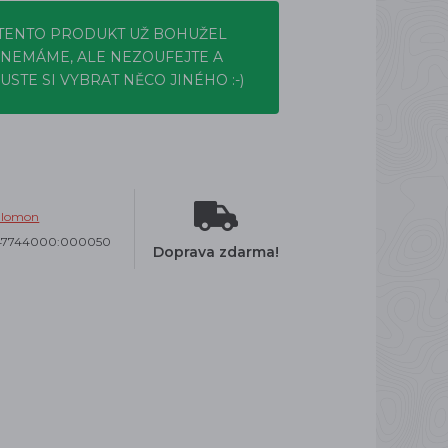
TENTO PRODUKT UŽ BOHUŽEL
NEMÁME, ALE NEZOUFEJTE A
USTE SI VYBRAT NĚCO JINÉHO :-)
alomon
47744000:000050
Doprava zdarma!