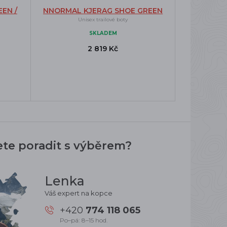
EN /
NNORMAL KJERAG SHOE GREEN
Unisex trailové boty
SKLADEM
2 819 Kč
ete poradit s výběrem?
Lenka
Váš expert na kopce
+420
774 118 065
Po–pá: 8–15 hod.