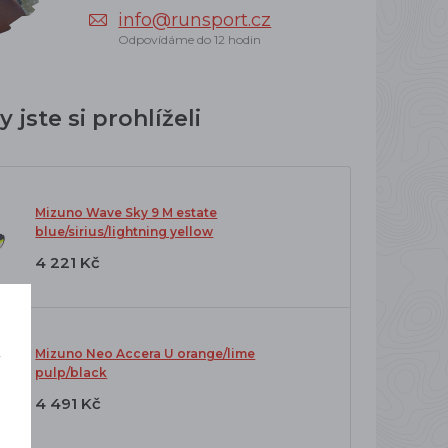
info@runsport.cz
Odpovídáme do 12 hodin
 jste si prohlíželi
Mizuno Wave Sky 9 M estate
blue/sirius/lightning yellow
4 221 Kč
Mizuno Neo Accera U orange/lime
í
pulp/black
o
4 491 Kč