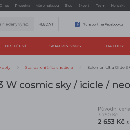
O nás
Prodejna
Vše o nákupu
Blog
Experti
Team
Kontakt
Runsport na Facebooku
OBLEČENÍ
SKIALPINISMUS
BATOHY
é boty
Standardní šířka chodidla
Salomon Ultra Glide 3 
 W cosmic sky / icicle / ne
Původní cena
3 790 Kč
2 653 Kč
s