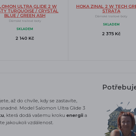
LOMON ULTRA GLIDE 2 W
HOKA ZINAL 2 W TECH GRE
TY TURQUOISE / CRYSTAL
STRATA
BLUE / GREEN ASH
Dámské trailové boty
Dámské trailové boty
SKLADEM
SKLADEM
2 375 Kč
2 140 Kč
Potřebuj
ete, až do chvíle, kdy se zastavíte,
 snadné. Model Salomon Ultra Glide 3
ku
, která dodá vašemu kroku
energii
a
íte jakoukoli vzdálenost.