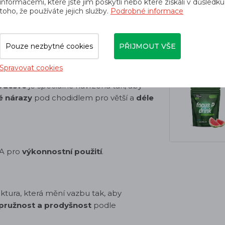
informacemi, které jste jim poskytli nebo které získali v důsledku
toho, že používáte jejich služby.
Podrobné informace
Terrain Contagrip® je určena pro
Pouze nezbytné cookies
PŘIJMOUT VŠE
ost a jistotu
na mokrém, suchém,
Spravovat cookies
odešve
je speciálně navržena tak, aby
é nárazy
pod chodidlem pro větší a
déle
VA pro
výkonnostní použití
.
ktura, která mění vazbu tak, aby
 pružnost a prodyšnost
podle