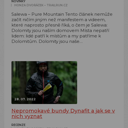
NOVINKY
HONZA DVOŘÁČEK – TRAILRUN.CZ
Salewa – Pure Mountain Tento článek nemůže
začít ničím jiným než manifestem a videem,
které naprosto přesně říká, o čem je Salewa:
Dolomity jsou naším domovem Místa nepatří
lidem: lidé patří k místům a my patříme k
Dolomitům. Dolomity jsou naše…
28. 07. 2022
Nepromokavé bundy Dynafit a jak se v
nich vyznat
RECENZE