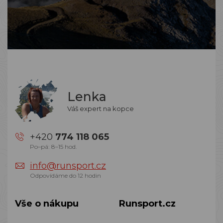
Lenka
Váš expert na kopce
+420
774 118 065
Po–pá: 8–15 hod.
info@runsport.cz
Odpovídáme do 12 hodin
Vše o nákupu
Runsport.cz