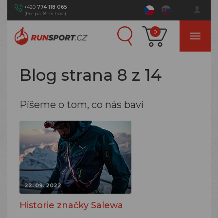
+420
774 118 065
(Po–pá: 8–15 hod.)
0
Blog strana 8 z 14
Píšeme o tom, co nás baví
22. 09. 2022
Historie značky Salewa