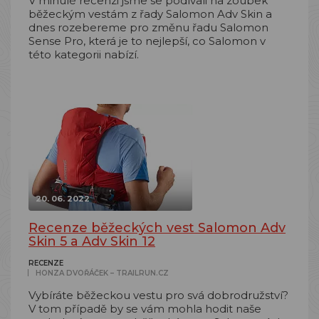
V minulé recenzi jsme se podívali na zoubek
běžeckým vestám z řady Salomon Adv Skin a
dnes rozebereme pro změnu řadu Salomon
Sense Pro, která je to nejlepší, co Salomon v
této kategorii nabízí.
20. 06. 2022
Recenze běžeckých vest Salomon Adv
Skin 5 a Adv Skin 12
RECENZE
HONZA DVOŘÁČEK – TRAILRUN.CZ
Vybíráte běžeckou vestu pro svá dobrodružství?
V tom případě by se vám mohla hodit naše