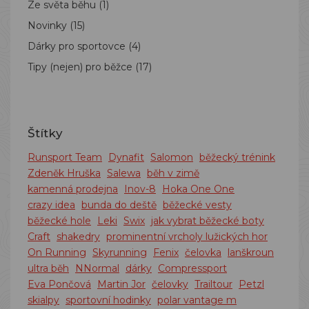
Ze světa běhu
(1)
Novinky
(15)
Dárky pro sportovce
(4)
Tipy (nejen) pro běžce
(17)
Štítky
Runsport Team
Dynafit
Salomon
běžecký trénink
Zdeněk Hruška
Salewa
běh v zimě
kamenná prodejna
Inov-8
Hoka One One
crazy idea
bunda do deště
běžecké vesty
běžecké hole
Leki
Swix
jak vybrat běžecké boty
Craft
shakedry
prominentní vrcholy lužických hor
On Running
Skyrunning
Fenix
čelovka
lanškroun
ultra běh
NNormal
dárky
Compressport
Eva Pončová
Martin Jor
čelovky
Trailtour
Petzl
skialpy
sportovní hodinky
polar vantage m