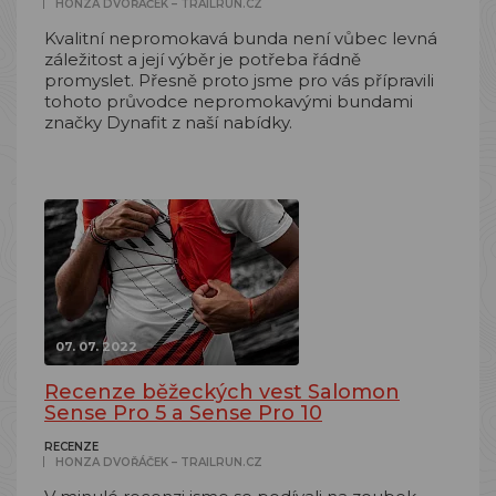
HONZA DVOŘÁČEK – TRAILRUN.CZ
Kvalitní nepromokavá bunda není vůbec levná
záležitost a její výběr je potřeba řádně
promyslet. Přesně proto jsme pro vás přípravili
tohoto průvodce nepromokavými bundami
značky Dynafit z naší nabídky.
07. 07. 2022
Recenze běžeckých vest Salomon
Sense Pro 5 a Sense Pro 10
RECENZE
HONZA DVOŘÁČEK – TRAILRUN.CZ