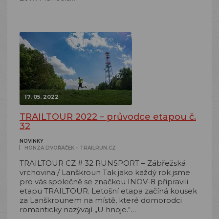
17. 05. 2022
TRAILTOUR 2022 – průvodce etapou č.
32
NOVINKY
HONZA DVOŘÁČEK – TRAILRUN.CZ
TRAILTOUR CZ # 32 RUNSPORT – Zábřežská
vrchovina / Lanškroun Tak jako každý rok jsme
pro vás společně se značkou INOV-8 připravili
etapu TRAILTOUR. Letošní etapa začíná kousek
za Lanškrounem na místě, které domorodci
romanticky nazývají „U hnoje.“…