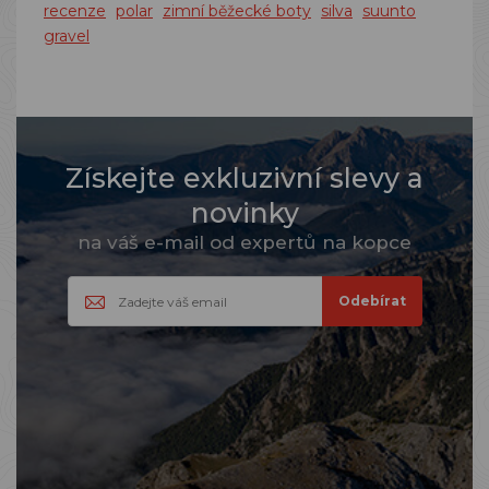
recenze
polar
zimní běžecké boty
silva
suunto
gravel
Získejte exkluzivní slevy a
novinky
na váš e-mail od expertů na kopce