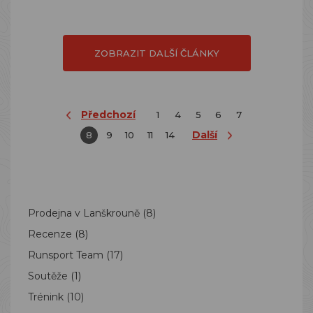
ZOBRAZIT DALŠÍ ČLÁNKY
Předchozí
1
4
5
6
7
Další
8
9
10
11
14
Prodejna v Lanškrouně
(8)
Recenze
(8)
Runsport Team
(17)
Soutěže
(1)
Trénink
(10)