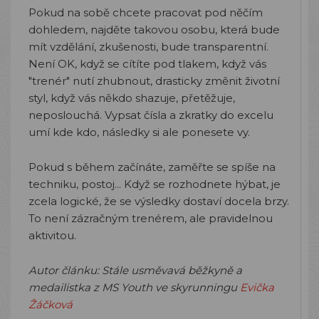
Pokud na sobě chcete pracovat pod něčím
dohledem, najděte takovou osobu, která bude
mít vzdělání, zkušenosti, bude transparentní.
Není OK, když se cítíte pod tlakem, když vás
"trenér" nutí zhubnout, drasticky změnit životní
styl, když vás někdo shazuje, přetěžuje,
neposlouchá. Vypsat čísla a zkratky do excelu
umí kde kdo, následky si ale ponesete vy.
Pokud s během začínáte, zaměřte se spíše na
techniku, postoj... Když se rozhodnete hýbat, je
zcela logické, že se výsledky dostaví docela brzy.
To není zázračným trenérem, ale pravidelnou
aktivitou.
Autor článku: Stále usměvavá běžkyně a
medailistka z MS Youth ve skyrunningu
Evička
Žáčková