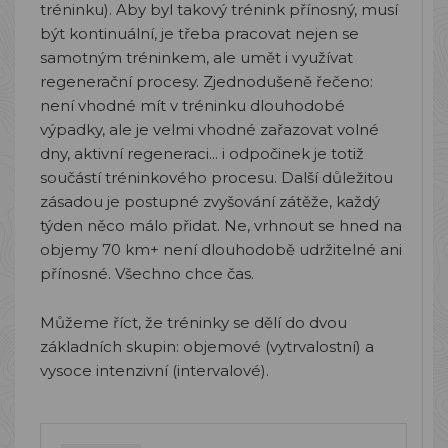
tréninku). Aby byl takový trénink přínosný, musí
být kontinuální, je třeba pracovat nejen se
samotným tréninkem, ale umět i využívat
regenerační procesy. Zjednodušeně řečeno:
není vhodné mít v tréninku dlouhodobé
výpadky, ale je velmi vhodné zařazovat volné
dny, aktivní regeneraci... i odpočinek je totiž
součástí tréninkového procesu. Další důležitou
zásadou je postupné zvyšování zátěže, každý
týden něco málo přidat. Ne, vrhnout se hned na
objemy 70 km+ není dlouhodobě udržitelné ani
přínosné. Všechno chce čas.
Můžeme říct, že tréninky se dělí do dvou
základních skupin: objemové (vytrvalostní) a
vysoce intenzivní (intervalové).