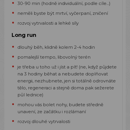
30-90 min (hodně individuální, podle cíle...)
neměli byste být mrtví, vyčerpaní, zničení
rozvoj vytrvalosti a lehké síly
Long run
dlouhý běh, klidně kolem 2-4 hodin
pomalejší tempo, libovolný terén
je třeba u toho už i jíst a pít! (ne, když půjdete
na 3 hodiny běhat a nebudete doplňovat
energii, nezhubnete, jen si totálně odrovnáte
tělo, regeneraci a stejně doma pak sežerete
půl lednice)
mohou vás bolet nohy, budete středně
unavení, ze začátku i rozlámaní
rozvoj dlouhé vytrvalosti