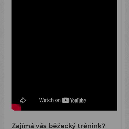
Zajímá vás běžecký trénink?