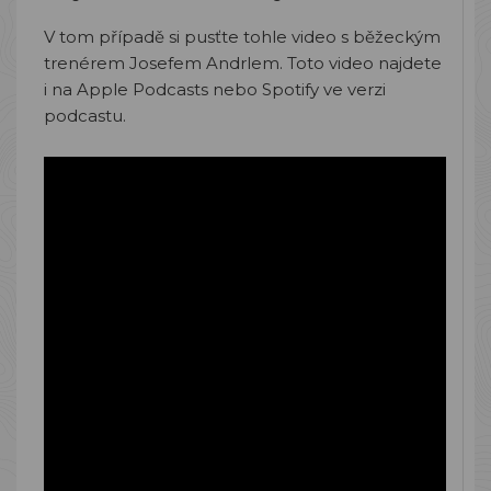
V tom případě si pusťte tohle video s běžeckým
trenérem Josefem Andrlem. Toto video najdete
i na Apple Podcasts nebo Spotify ve verzi
podcastu.