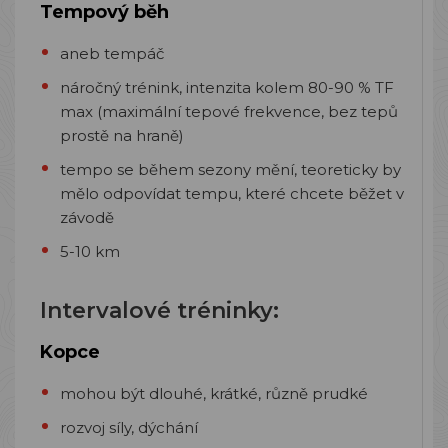
Tempový běh
aneb tempáč
náročný trénink, intenzita kolem 80-90 % TF
max (maximální tepové frekvence, bez tepů
prostě na hraně)
tempo se během sezony mění, teoreticky by
mělo odpovídat tempu, které chcete běžet v
závodě
5-10 km
Intervalové tréninky:
Kopce
mohou být dlouhé, krátké, různě prudké
rozvoj síly, dýchání