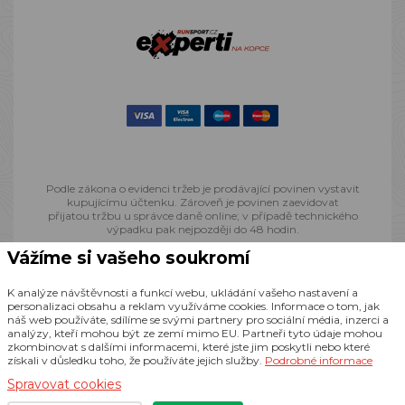
Podle zákona o evidenci tržeb je prodávající povinen vystavit
kupujícímu účtenku. Zároveň je povinen zaevidovat
přijatou tržbu u správce daně online; v případě technického
výpadku pak nejpozději do 48 hodin.
Vážíme si vašeho soukromí
© 2013 - 2026 Runsport.cz, všechna práva vyhrazena
K analýze návštěvnosti a funkcí webu, ukládání vašeho nastavení a
personalizaci obsahu a reklam využíváme cookies. Informace o tom, jak
náš web používáte, sdílíme se svými partnery pro sociální média, inzerci a
Realizace
CZECHGROUP.cz
analýzy, kteří mohou být ze zemí mimo EU. Partneři tyto údaje mohou
zkombinovat s dalšími informacemi, které jste jim poskytli nebo které
získali v důsledku toho, že používáte jejich služby.
Podrobné informace
Spravovat cookies