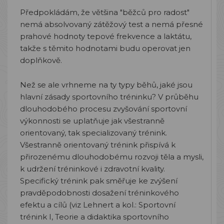
Předpokládám, že většina "běžců pro radost"
nemá absolvovaný zátěžový test a nemá přesné
prahové hodnoty tepové frekvence a laktátu,
takže s těmito hodnotami budu operovat jen
doplňkově.
Než se ale vrhneme na ty typy běhů, jaké jsou
hlavní zásady sportovního tréninku? V průběhu
dlouhodobého procesu zvyšování sportovní
výkonnosti se uplatňuje jak všestranně
orientovaný, tak specializovaný trénink.
Všestranně orientovaný trénink přispívá k
přirozenému dlouhodobému rozvoji těla a mysli,
k udržení tréninkové i zdravotní kvality.
Specifický trénink pak směřuje ke zvýšení
pravděpodobnosti dosažení tréninkového
efektu a cílů (viz Lehnert a kol.: Sportovní
trénink I, Teorie a didaktika sportovního