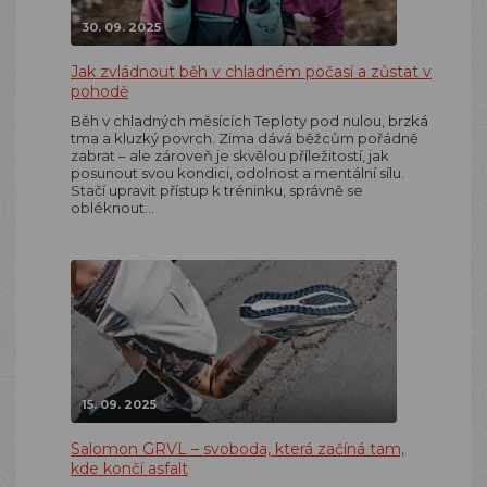
30. 09. 2025
Jak zvládnout běh v chladném počasí a zůstat v
pohodě
Běh v chladných měsících Teploty pod nulou, brzká
tma a kluzký povrch. Zima dává běžcům pořádně
zabrat – ale zároveň je skvělou příležitostí, jak
posunout svou kondici, odolnost a mentální sílu.
Stačí upravit přístup k tréninku, správně se
obléknout…
15. 09. 2025
Salomon GRVL – svoboda, která začíná tam,
kde končí asfalt