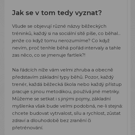
Jak se v tom tedy vyznat?
Všude se objevují různé názvy běžeckých
tréninků, každý si na sociální sítě píše, co běhal...
jenže co když tomu nerozumíme? Co když
nevím, proč tenhle běhá pořád intervaly a tahle
zas něco, co se jmenuje fartlek?!
Na řádcích níže vám velmi zhruba a obecně
představím základní typy běhů. Pozor, každý
trenér, každá běžecká škola nebo každý přístup
pracuje s jinou metodikou, používá jiné metriky.
Můžeme se setkat i s jinými pojmy, základní
myšlenka však bude velmi podobná, ne-li stejná:
chcete budovat vytrvalost, sílu a rychlost, zůstat
zdraví a dlouhodobě bez zranění či
přetrénování.