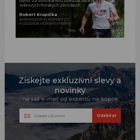
běhů. Za svou kariéru dokázal zvítězit v mnoha
světových horských závodech.
Robert Krupička
AMBASADOR RUNSPORT.CZ
A LEGENDA HORSKÝCH BĚHŮ
Získejte exkluzivní slevy a
novinky
na váš e-mail od expertů na kopce