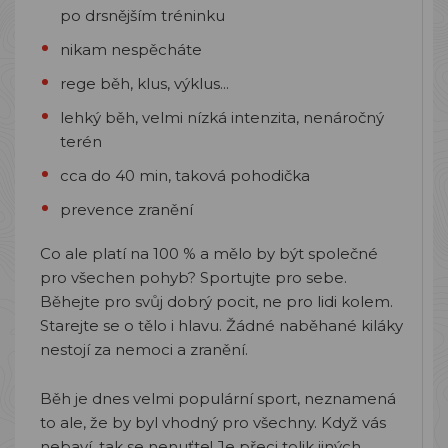
po drsnějším tréninku
nikam nespěcháte
rege běh, klus, výklus...
lehký běh, velmi nízká intenzita, nenáročný
terén
cca do 40 min, taková pohodička
prevence zranění
Co ale platí na 100 % a mělo by být společné
pro všechen pohyb? Sportujte pro sebe.
Běhejte pro svůj dobrý pocit, ne pro lidi kolem.
Starejte se o tělo i hlavu. Žádné naběhané kiláky
nestojí za nemoci a zranění.
Běh je dnes velmi populární sport, neznamená
to ale, že by byl vhodný pro všechny. Když vás
nebaví, tak se nenuťte! Je přeci tolik jiných