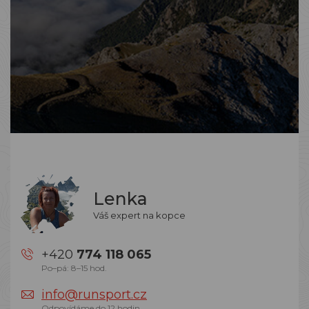
Lenka
Váš expert na kopce
+420
774 118 065
Po–pá: 8–15 hod.
info@runsport.cz
Odpovídáme do 12 hodin