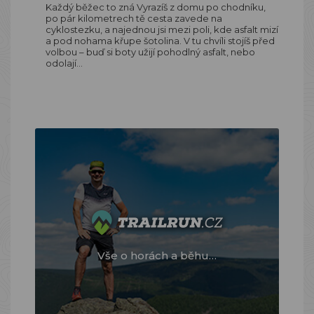
Každý běžec to zná Vyrazíš z domu po chodníku,
po pár kilometrech tě cesta zavede na
cyklostezku, a najednou jsi mezi poli, kde asfalt mizí
a pod nohama křupe šotolina. V tu chvíli stojíš před
volbou – buď si boty užijí pohodlný asfalt, nebo
odolají…
Vše o horách a běhu…