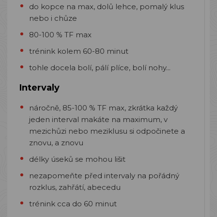
do kopce na max, dolů lehce, pomalý klus
nebo i chůze
80-100 % TF max
trénink kolem 60-80 minut
tohle docela bolí, pálí plíce, bolí nohy...
Intervaly
náročně, 85-100 % TF max, zkrátka každý
jeden interval makáte na maximum, v
mezichůzi nebo meziklusu si odpočinete a
znovu, a znovu
délky úseků se mohou lišit
nezapomeňte před intervaly na pořádný
rozklus, zahřátí, abecedu
trénink cca do 60 minut