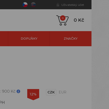
Uživatelský účet
0
0 Kč
DOPLŇKY
ZNAČKY
:
900 Kč
CZK
EUR
12%
DPH