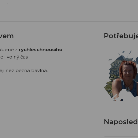
ávem
Potřebuj
obené z
rychleschnoucího
e i volný čas.
eji než běžná bavlna.
Naposledy