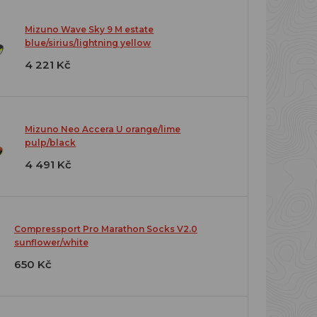
Mizuno Wave Sky 9 M estate
blue/sirius/lightning yellow
4 221 Kč
Mizuno Neo Accera U orange/lime
pulp/black
4 491 Kč
Compressport Pro Marathon Socks V2.0
sunflower/white
650 Kč