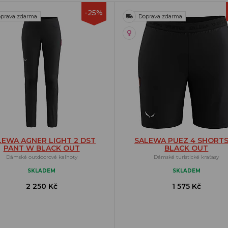
-25%
prava zdarma
Doprava zdarma
LEWA AGNER LIGHT 2 DST
SALEWA PUEZ 4 SHORT
PANT W BLACK OUT
BLACK OUT
Dámské outdoorové kalhoty
Dámské turistické kraťasy
SKLADEM
SKLADEM
2 250 Kč
1 575 Kč