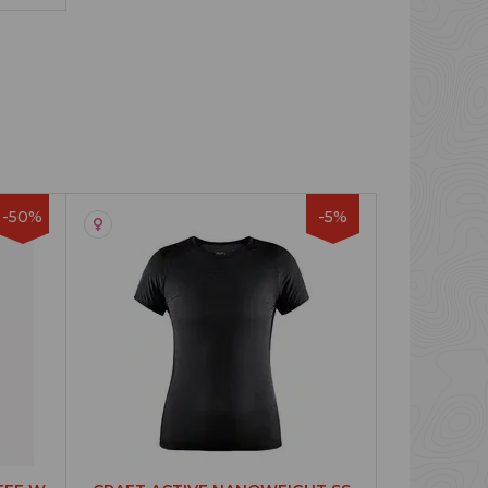
-50%
-5%