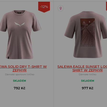
-12%
EWA SOLID DRY T-SHIRT W
SALEWA EAGLE SUNSET LOO
ZEPHYR
SHIRT W ZEPHYR
Dámské sportovní tričko
Dámské tričko
SKLADEM
SKLADEM
792 Kč
977 Kč