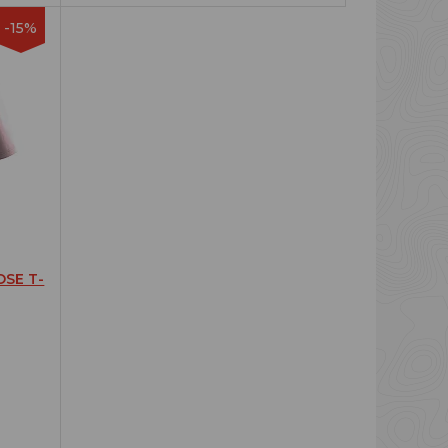
-15%
SE T-