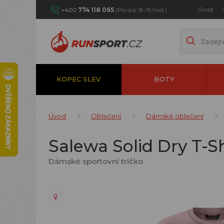
Úvod
+420
774 118 065
(Po–pá: 8–15 hod.)
KOPEC SLEV
BOTY
Úvod
Oblečení
Dámské oblečení
Salewa Solid Dry T-S
Dámské sportovní tričko