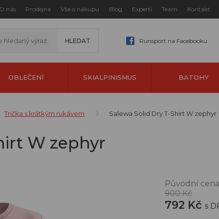
O nás
Prodejna
Vše o nákupu
Blog
Experti
Team
Kontakt
Runsport na Facebooku
OBLEČENÍ
SKIALPINISMUS
BATOHY
Trička s krátkým rukávem
Salewa Solid Dry T-Shirt W zephyr
hirt W zephyr
Původní cena
900 Kč
792 Kč
s 