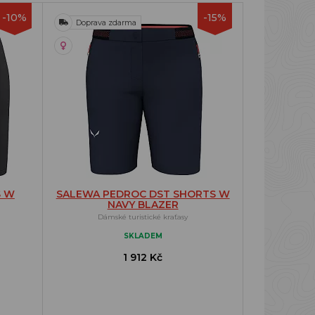
-10%
-15%
Doprava zdarma
S W
SALEWA PEDROC DST SHORTS W
NAVY BLAZER
Dámské turistické kraťasy
SKLADEM
1 912 Kč