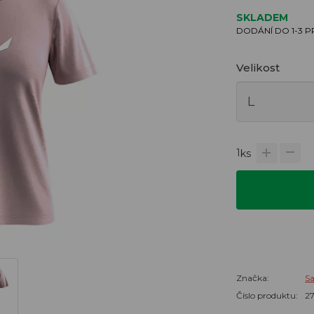
SKLADEM
DODÁNÍ DO 1-3 
Velikost
1
ks
Značka:
S
Číslo produktu:
2