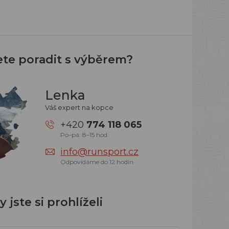
ete poradit s výběrem?
Lenka
Váš expert na kopce
+420
774 118 065
Po–pá: 8–15 hod.
info@runsport.cz
Odpovídáme do 12 hodin
 jste si prohlíželi