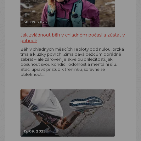
30. 09. 2025
Jak zvládnout běh v chladném počasí a zůstat v
pohodě
Běh v chladných měsících Teploty pod nulou, brzká
tma a kluzký povrch. Zima dává běžcům pořádně
zabrat – ale zároveň je skvělou příležitostí, jak
posunout svou kondici, odolnost a mentální sílu.
Stačí upravit přístup k tréninku, správně se
obléknout…
15. 09. 2025