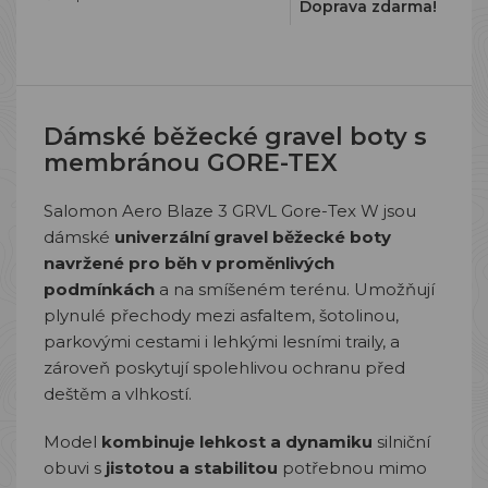
Doprava zdarma!
Dámské běžecké gravel boty s
membránou GORE-TEX
Salomon Aero Blaze 3 GRVL Gore-Tex W jsou
dámské
univerzální gravel běžecké boty
navržené pro běh v proměnlivých
podmínkách
a na smíšeném terénu. Umožňují
plynulé přechody mezi asfaltem, šotolinou,
parkovými cestami i lehkými lesními traily, a
zároveň poskytují spolehlivou ochranu před
deštěm a vlhkostí.
Model
kombinuje lehkost a dynamiku
silniční
obuvi s
jistotou a stabilitou
potřebnou mimo