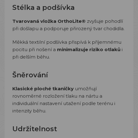
Stélka a podšívka
Tvarovaná vložka OrthoLite®
zvyšuje pohodlí
při došlapu a podporuje přirozený tvar chodidla.
Měkká textilní podšívka přispívá k příjemnému
pocitu při nošení a
minimalizuje riziko otlaků
i
při delším běhu.
Šněrování
Klasické ploché tkaničky
umožňují
rovnoměrné rozložení tlaku na nártu a
individuální nastavení utažení podle terénu i
intenzity běhu.
Udržitelnost