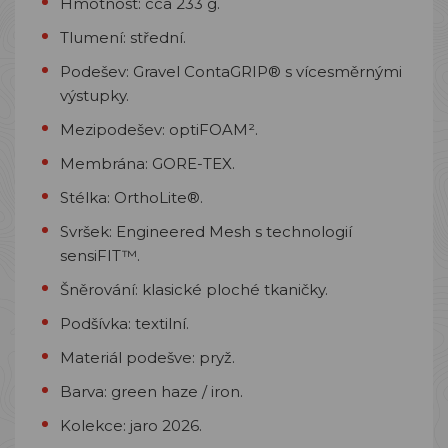
Hmotnost: cca 233 g.
Tlumení: střední.
Podešev: Gravel ContaGRIP® s vícesměrnými
výstupky.
Mezipodešev: optiFOAM².
Membrána: GORE-TEX.
Stélka: OrthoLite®.
Svršek: Engineered Mesh s technologií
sensiFIT™.
Šněrování: klasické ploché tkaničky.
Podšívka: textilní.
Materiál podešve: pryž.
Barva: green haze / iron.
Kolekce: jaro 2026.