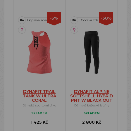
-5%
-30%
Doprava zdarma
Doprava zdarma
DYNAFIT TRAIL
DYNAFIT ALPINE
TANK W ULTRA
SOFTSHELL HYBRID
CORAL
PNT W BLACK OUT
Dámské sportovní tílko
Dámské běžecké legíny
SKLADEM
SKLADEM
1 425 Kč
2 800 Kč