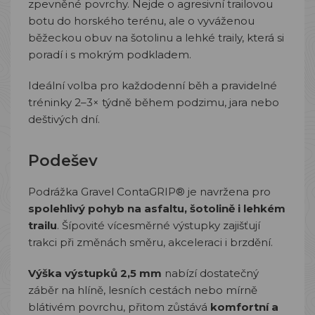
zpevněné povrchy. Nejde o agresivní trailovou
botu do horského terénu, ale o vyváženou
běžeckou obuv na šotolinu a lehké traily, která si
poradí i s mokrým podkladem.
Ideální volba pro každodenní běh a pravidelné
tréninky 2–3× týdně během podzimu, jara nebo
deštivých dní.
Podešev
Podrážka Gravel ContaGRIP® je navržena pro
spolehlivý pohyb na asfaltu, šotolině i lehkém
trailu
. Šípovité vícesměrné výstupky zajišťují
trakci při změnách směru, akceleraci i brzdění.
Výška výstupků 2,5 mm
nabízí dostatečný
záběr na hlíně, lesních cestách nebo mírně
blátivém povrchu, přitom zůstává
komfortní a