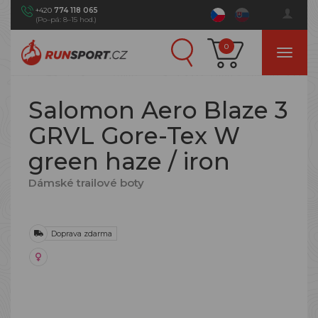
+420
774 118 065
(Po–pá: 8–15 hod.)
0
Salomon Aero Blaze 3
GRVL Gore-Tex W
green haze / iron
Dámské trailové boty
Doprava zdarma