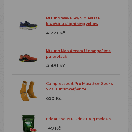
Mizuno Wave Sky 9 M estate
blue/sirius/lightning yellow
4 221 Kč
Mizuno Neo Accera U orange/lime
pulp/black
4 491 Kč
Compressport Pro Marathon Socks
V2.0 sunflower/white
650 Kč
Edgar Focus P Drink 100g meloun
149 Kč