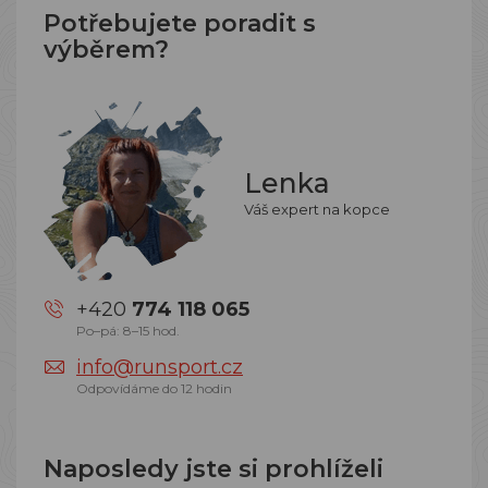
Potřebujete poradit s
výběrem?
Lenka
Váš expert na kopce
+420
774 118 065
Po–pá: 8–15 hod.
info@runsport.cz
Odpovídáme do 12 hodin
Naposledy jste si prohlíželi