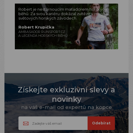
Robert je nestárnoucím matadorem horských
běhů. Za svou kariéru dokázal zvítězit v mnoha
světových horských závodech.
Robert Krupička
AMBASADOR RUNSPORT.CZ
A LEGENDA HORSKÝCH BĚHŮ
Získejte exkluzivní slevy a
novinky
na váš e-mail od expertů na kopce