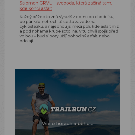
Salomon GRVL – svoboda, která začíná tam,
kde končí asfalt
Každý běžec to zná Vyrazíš z domu po chodníku,
po pár kilometrech tě cesta zavede na
cyklostezku, a najednou jsi mezi poli, kde asfalt mizí
a pod nohama křupe šotolina. V tu chvíli stojíš před
volbou – buď si boty užijí pohodlný asfalt, nebo
odolají…
Vše o horách a běhu…