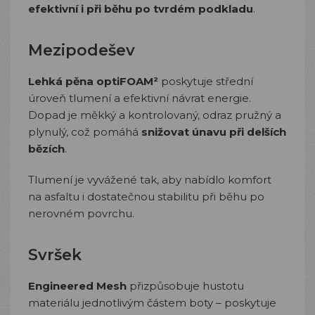
efektivní i při běhu po tvrdém podkladu
.
Mezipodešev
Lehká pěna optiFOAM²
poskytuje střední
úroveň tlumení a efektivní návrat energie.
Dopad je měkký a kontrolovaný, odraz pružný a
plynulý, což pomáhá
snižovat únavu při delších
bězích
.
Tlumení je vyvážené tak, aby nabídlo komfort
na asfaltu i dostatečnou stabilitu při běhu po
nerovném povrchu.
Svršek
Engineered Mesh
přizpůsobuje hustotu
materiálu jednotlivým částem boty – poskytuje