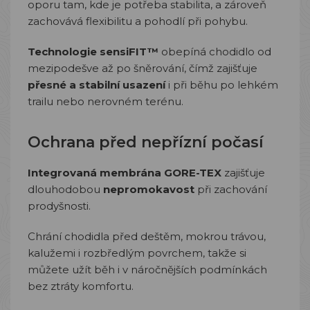
oporu tam, kde je potřeba stabilita, a zároveň
zachovává flexibilitu a pohodlí při pohybu.
Technologie sensiFIT™
obepíná chodidlo od
mezipodešve až po šněrování, čímž zajišťuje
přesné a stabilní usazení
i při běhu po lehkém
trailu nebo nerovném terénu.
Ochrana před nepřízní počasí
Integrovaná membrána GORE-TEX
zajišťuje
dlouhodobou
nepromokavost
při zachování
prodyšnosti.
Chrání chodidla před deštěm, mokrou trávou,
kalužemi i rozbředlým povrchem, takže si
můžete užít běh i v náročnějších podmínkách
bez ztráty komfortu.