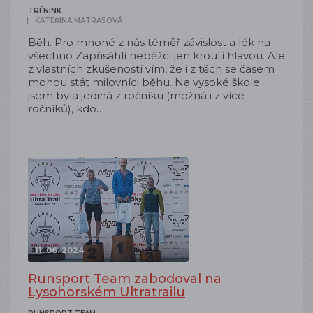
TRÉNINK
KATEŘINA MATRASOVÁ
Běh. Pro mnohé z nás téměř závislost a lék na
všechno Zapřisáhlí neběžci jen kroutí hlavou. Ale
z vlastních zkušeností vím, že i z těch se časem
mohou stát milovníci běhu. Na vysoké škole
jsem byla jediná z ročníku (možná i z více
ročníků), kdo…
11. 06. 2024
Runsport Team zabodoval na
Lysohorském Ultratrailu