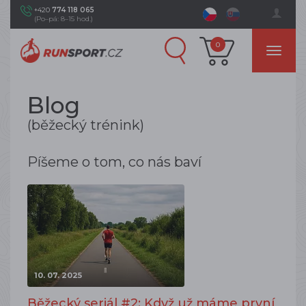
+420
774 118 065
(Po–pá: 8–15 hod.)
0
Blog
(běžecký trénink)
Píšeme o tom, co nás baví
10. 07. 2025
Běžecký seriál #2: Když už máme první