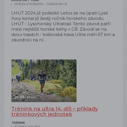
RUNSPORT TEAM
HONZA DVOŘÁČEK – TRAILRUN.CZ
LHUT 2024 již pošesté Letos se na úpatí Lysé
hory konal již šestý ročník horského závodu
LHUT - Lysohorský Ultratrail. Tento závod patří
mezi nejtěžší horské běhy v CŘ. Závodí se na
dvou trasách - královská trasa Ultra měří 67 km a
závodníci na ní…
25. 09. 2023
Trénink na ultra (4. díl) – příklady
tréninkových jednotek
TRÉNINK
ZDENĚK HRUŠKA