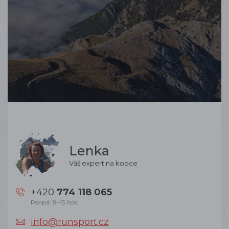
Lenka
Váš expert na kopce
+420
774 118 065
Po–pá: 8–15 hod.
info@runsport.cz