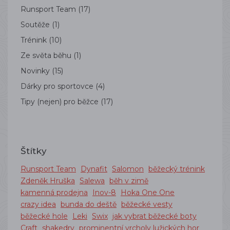
Runsport Team
(17)
Soutěže
(1)
Trénink
(10)
Ze světa běhu
(1)
Novinky
(15)
Dárky pro sportovce
(4)
Tipy (nejen) pro běžce
(17)
Štítky
Runsport Team
Dynafit
Salomon
běžecký trénink
Zdeněk Hruška
Salewa
běh v zimě
kamenná prodejna
Inov-8
Hoka One One
crazy idea
bunda do deště
běžecké vesty
běžecké hole
Leki
Swix
jak vybrat běžecké boty
Craft
shakedry
prominentní vrcholy lužických hor