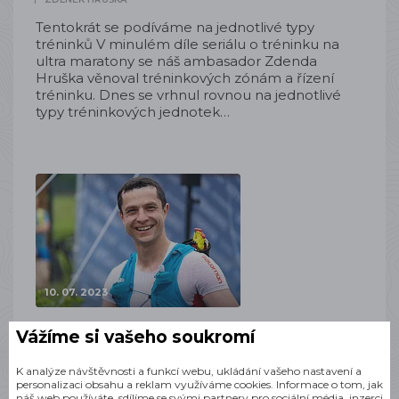
Tentokrát se podíváme na jednotlivé typy
tréninků V minulém díle seriálu o tréninku na
ultra maratony se náš ambasador Zdenda
Hruška věnoval tréninkových zónám a řízení
tréninku. Dnes se vrhnul rovnou na jednotlivé
typy tréninkových jednotek…
10. 07. 2023
Trénink na ultra (3. díl) – tréninkové
Vážíme si vašeho soukromí
zóny a řízení tréninku pro ultra
K analýze návštěvnosti a funkcí webu, ukládání vašeho nastavení a
TRÉNINK
personalizaci obsahu a reklam využíváme cookies. Informace o tom, jak
ZDENĚK HRUŠKA
náš web používáte, sdílíme se svými partnery pro sociální média, inzerci