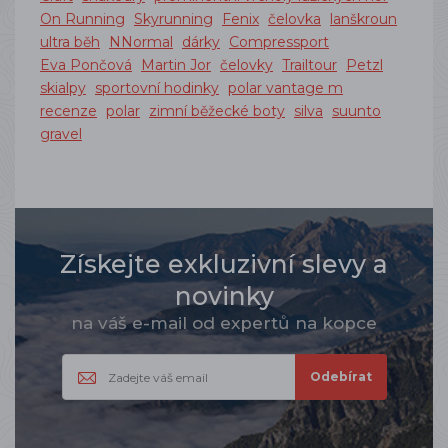
On Running
Skyrunning
Fenix
čelovka
lanškroun
ultra běh
NNormal
dárky
Compressport
Eva Pončová
Martin Jor
čelovky
Trailtour
Petzl
skialpy
sportovní hodinky
polar vantage m
recenze
polar
zimní běžecké boty
silva
suunto
gravel
Získejte exkluzivní slevy a
novinky
na váš e-mail od expertů na kopce